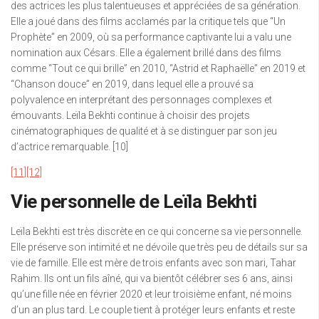
des actrices les plus talentueuses et appréciées de sa génération.
Elle a joué dans des films acclamés par la critique tels que “Un
Prophète” en 2009, où sa performance captivante lui a valu une
nomination aux Césars. Elle a également brillé dans des films
comme “Tout ce qui brille” en 2010, “Astrid et Raphaëlle” en 2019 et
“Chanson douce” en 2019, dans lequel elle a prouvé sa
polyvalence en interprétant des personnages complexes et
émouvants. Leïla Bekhti continue à choisir des projets
cinématographiques de qualité et à se distinguer par son jeu
d’actrice remarquable. [10]
[11]
[12]
Vie personnelle de Leïla Bekhti
Leïla Bekhti est très discrète en ce qui concerne sa vie personnelle.
Elle préserve son intimité et ne dévoile que très peu de détails sur sa
vie de famille. Elle est mère de trois enfants avec son mari, Tahar
Rahim. Ils ont un fils aîné, qui va bientôt célébrer ses 6 ans, ainsi
qu’une fille née en février 2020 et leur troisième enfant, né moins
d’un an plus tard. Le couple tient à protéger leurs enfants et reste