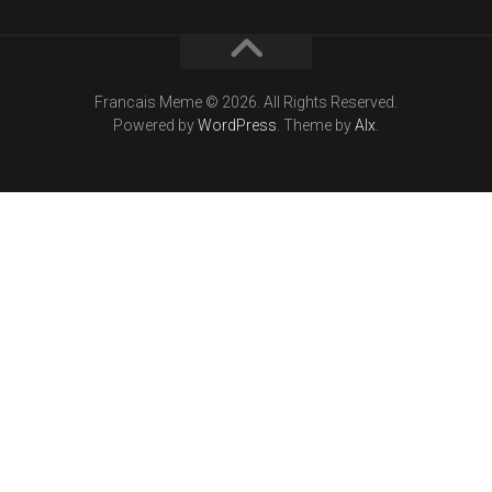
Francais Meme © 2026. All Rights Reserved.
Powered by
WordPress
. Theme by
Alx
.