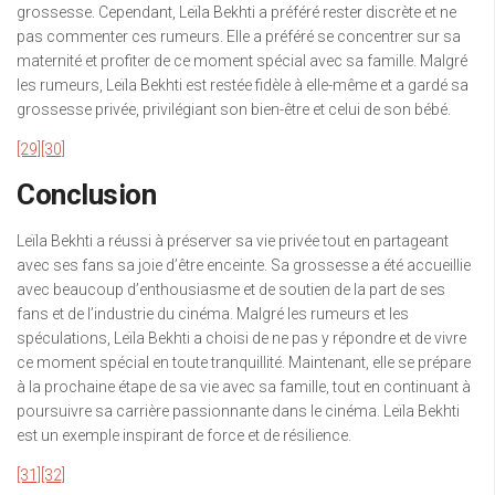
grossesse. Cependant, Leïla Bekhti a préféré rester discrète et ne
pas commenter ces rumeurs. Elle a préféré se concentrer sur sa
maternité et profiter de ce moment spécial avec sa famille. Malgré
les rumeurs, Leïla Bekhti est restée fidèle à elle-même et a gardé sa
grossesse privée, privilégiant son bien-être et celui de son bébé.
[29]
[30]
Conclusion
Leïla Bekhti a réussi à préserver sa vie privée tout en partageant
avec ses fans sa joie d’être enceinte. Sa grossesse a été accueillie
avec beaucoup d’enthousiasme et de soutien de la part de ses
fans et de l’industrie du cinéma. Malgré les rumeurs et les
spéculations, Leïla Bekhti a choisi de ne pas y répondre et de vivre
ce moment spécial en toute tranquillité. Maintenant, elle se prépare
à la prochaine étape de sa vie avec sa famille, tout en continuant à
poursuivre sa carrière passionnante dans le cinéma. Leïla Bekhti
est un exemple inspirant de force et de résilience.
[31]
[32]