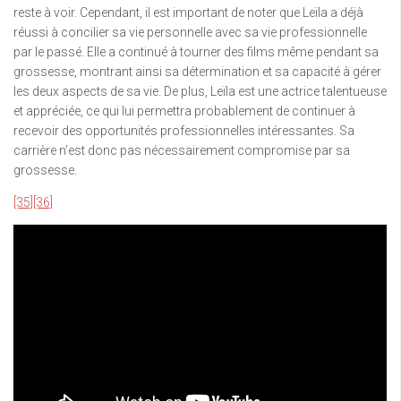
reste à voir. Cependant, il est important de noter que Leïla a déjà
réussi à concilier sa vie personnelle avec sa vie professionnelle
par le passé. Elle a continué à tourner des films même pendant sa
grossesse, montrant ainsi sa détermination et sa capacité à gérer
les deux aspects de sa vie. De plus, Leïla est une actrice talentueuse
et appréciée, ce qui lui permettra probablement de continuer à
recevoir des opportunités professionnelles intéressantes. Sa
carrière n’est donc pas nécessairement compromise par sa
grossesse.
[35]
[36]