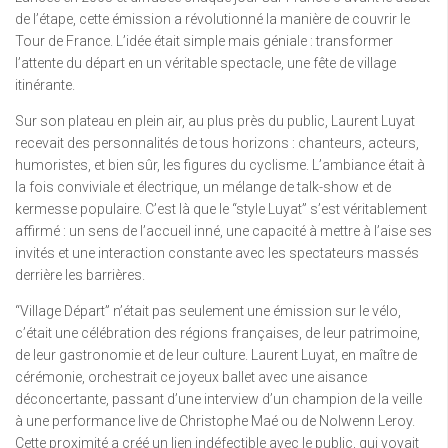
de l’étape, cette émission a révolutionné la manière de couvrir le
Tour de France. L’idée était simple mais géniale : transformer
l’attente du départ en un véritable spectacle, une fête de village
itinérante.
Sur son plateau en plein air, au plus près du public, Laurent Luyat
recevait des personnalités de tous horizons : chanteurs, acteurs,
humoristes, et bien sûr, les figures du cyclisme. L’ambiance était à
la fois conviviale et électrique, un mélange de talk-show et de
kermesse populaire. C’est là que le “style Luyat” s’est véritablement
affirmé : un sens de l’accueil inné, une capacité à mettre à l’aise ses
invités et une interaction constante avec les spectateurs massés
derrière les barrières.
“Village Départ” n’était pas seulement une émission sur le vélo,
c’était une célébration des régions françaises, de leur patrimoine,
de leur gastronomie et de leur culture. Laurent Luyat, en maître de
cérémonie, orchestrait ce joyeux ballet avec une aisance
déconcertante, passant d’une interview d’un champion de la veille
à une performance live de Christophe Maé ou de Nolwenn Leroy.
Cette proximité a créé un lien indéfectible avec le public, qui voyait