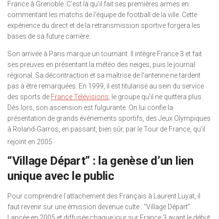
France à Grenoble.
C’est là qu’il fait ses premières armes en
commentant les matchs de l’équipe de football de la ville. Cette
expérience du direct et de la retransmission sportive forgera les
bases de sa future carrière.
Son arrivée à Paris marque un tournant. Il intègre France 3 et fait
ses preuves en présentant la météo des neiges, puis le journal
régional. Sa décontraction et sa maîtrise de l’antenne ne tardent
pas à être remarquées. En 1999, il est titularisé au sein du service
des sports de
France Télévisions
, le groupe qu’il ne quittera plus.
Dès lors, son ascension est fulgurante. On lui confie la
présentation de grands événements sportifs, des Jeux Olympiques
à Roland-Garros, en passant, bien sûr, par le Tour de France, qu’il
rejoint en 2005.
“Village Départ” : la genèse d’un lien
unique avec le public
Pour comprendre l’attachement des Français à Laurent Luyat, il
faut revenir sur une émission devenue culte : “Village Départ”.
Lancée en 2005 et diffusée chaque jour sur France 3 avant le début