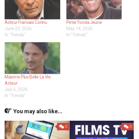
Acteur Francais Connu
Peter Fonda Jeune
June 23, 2026
May 14, 2026
In "Trends"
In "Trends"
Maxime Plus Belle La Vie
Acteur
July 6, 2026
In "Trends"
You may also like...
0
0