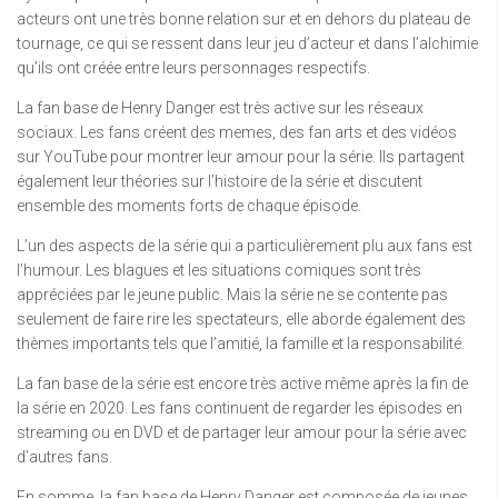
acteurs ont une très bonne relation sur et en dehors du plateau de
tournage, ce qui se ressent dans leur jeu d’acteur et dans l’alchimie
qu’ils ont créée entre leurs personnages respectifs.
La fan base de Henry Danger est très active sur les réseaux
sociaux. Les fans créent des memes, des fan arts et des vidéos
sur YouTube pour montrer leur amour pour la série. Ils partagent
également leur théories sur l’histoire de la série et discutent
ensemble des moments forts de chaque épisode.
L’un des aspects de la série qui a particulièrement plu aux fans est
l’humour. Les blagues et les situations comiques sont très
appréciées par le jeune public. Mais la série ne se contente pas
seulement de faire rire les spectateurs, elle aborde également des
thèmes importants tels que l’amitié, la famille et la responsabilité.
La fan base de la série est encore très active même après la fin de
la série en 2020. Les fans continuent de regarder les épisodes en
streaming ou en DVD et de partager leur amour pour la série avec
d’autres fans.
En somme, la fan base de Henry Danger est composée de jeunes