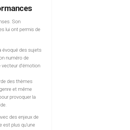
formances
enses. Son
s lui ont permis de
a évoqué des sujets
 son numéro de
 vecteur d’émotion
orde des thèmes
e genre et même
n pour provoquer la
ide.
avec des enjeux de
e est plus qu’une