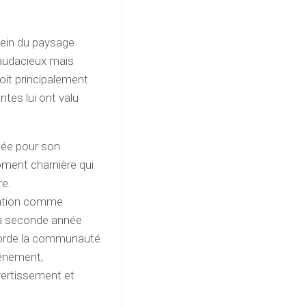
sein du paysage
 audacieux mais
oit principalement
tes lui ont valu
née pour son
oment charnière qui
re.
ation comme
la seconde année
corde la communauté
vénement,
vertissement et