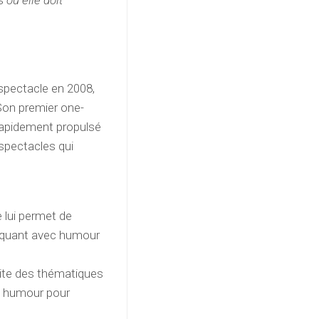
où elle doit
 spectacle en 2008,
 Son premier one-
 rapidement propulsé
 spectacles qui
 lui permet de
voquant avec humour
aite des thématiques
n humour pour