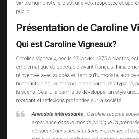
simple humoriste; elle est une voix respectée et appré
public.
Présentation de Caroline 
Qui est Caroline Vigneaux?
Caroline Vigneaux, née le 27 janvier 1975 à Nantes, es
emblématique du spectacle vivant français. Initialemen
réinventée avec succès en tant qu’humoriste, actrice et
humoriste a souvent évoqué son parcours atypique, p
la scène. Cela lui a permis de développer un style uniq
mordant et réflexions profondes sur la société.
Anecdote intéressante :
Caroline raconte souv
expérience dans le monde juridique l’a préparée
plongeant dans des situations imprévues et exi