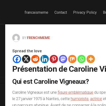
francaismeme
Contact
Privacy Policy
B
BY
FRENCHMEME
Spread the love
Présentation de Caroline 
Qui est Caroline Vigneaux?
Caroline Vigneaux est une
figure emblématique
du spe
le 27 janvier 1975 à Nantes, cette
humoriste
,
actrice
e
un parcours atypique. Avant de se consacrer à la scène,