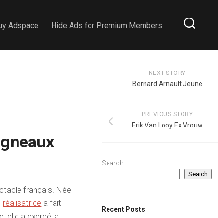
uy Adspace
Hide Ads for Premium Members
NEXT STORY
Bernard Arnault Jeune
PREVIOUS STORY
Erik Van Looy Ex Vrouw
Vigneaux
Search
Search
ctacle français. Née
t
réalisatrice
a fait
Recent Posts
 elle a exercé la