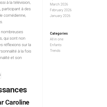
ssi à la télévision,
March 2026
articipant à des
February 2026
 de comédienne,
January 2026
s.
es nombreuses
Categories
es, qui sont non
All in one
réflexions sur la
Enfants
sonnalité à la fois
Trends
inalité et son
ssances
ar Caroline