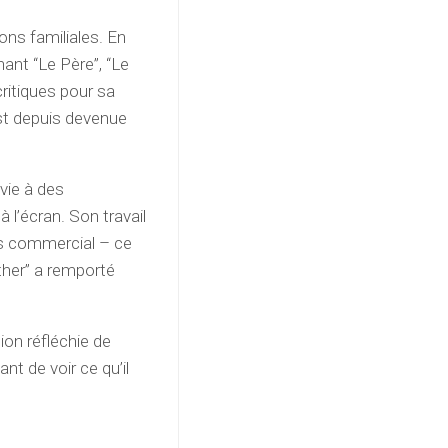
ions familiales. En
nant “Le Père”, “Le
 critiques pour sa
est depuis devenue
vie à des
l’écran. Son travail
cès commercial – ce
ther” a remporté
tion réfléchie de
ant de voir ce qu’il