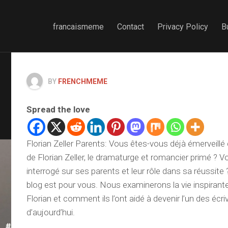
francaismeme
Contact
Privacy Policy
B
BY
FRENCHMEME
Spread the love
Florian Zeller Parents: Vous êtes-vous déjà émerveillé
de Florian Zeller, le dramaturge et romancier primé ? 
interrogé sur ses parents et leur rôle dans sa réussite ? 
blog est pour vous. Nous examinerons la vie inspirant
Florian et comment ils l’ont aidé à devenir l’un des écr
d’aujourd’hui.