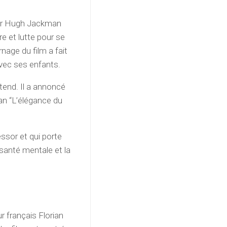
tar Hugh Jackman
re et lutte pour se
age du film a fait
 avec ses enfants.
ttend. Il a annoncé
man “L’élégance du
 essor et qui porte
santé mentale et la
ur français Florian