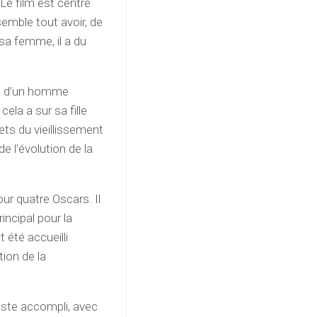
 Le film est centré
emble tout avoir, de
 sa femme, il a du
.
tes d’un homme
ela a sur sa fille
ets du vieillissement
e l’évolution de la
ur quatre Oscars. Il
incipal pour la
été accueilli
tion de la
éaste accompli, avec