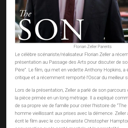
Florian Zeller Parents
Le célèbre scénariste/réalisateur Florian Zeller a réc
présentation au Passage des Arts pour discuter de son 
Père”. Le film, qui met en vedette Anthony Hopkins, a 
critique et a récemment remporté l’Oscar du meilleur 
Lors de la présentation, Zeller a parlé de son parcours
la pièce primée en un long métrage. Il a expliqué commen
de sa propre vie de famille pour créer l’histoire de “The 
homme vieillissant aux prises avec la démence. Zeller a 
écrit le film avec le co-scénariste Christopher Hampton