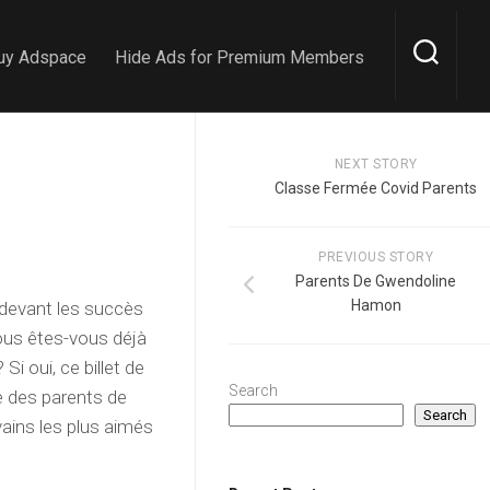
uy Adspace
Hide Ads for Premium Members
NEXT STORY
Classe Fermée Covid Parents
PREVIOUS STORY
Parents De Gwendoline
Hamon
 devant les succès
Vous êtes-vous déjà
Si oui, ce billet de
Search
e des parents de
Search
ivains les plus aimés