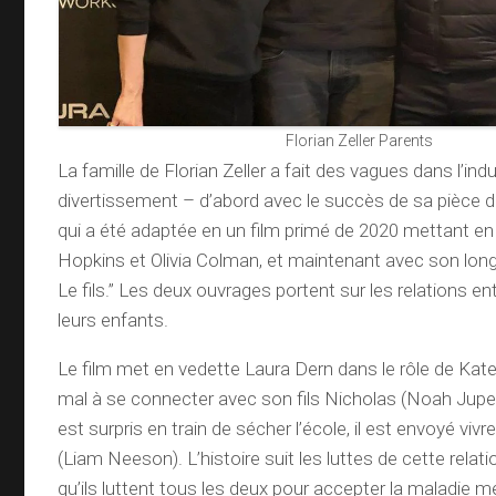
Florian Zeller Parents
La famille de Florian Zeller a fait des vagues dans l’ind
divertissement – ​​d’abord avec le succès de sa pièce 
qui a été adaptée en un film primé de 2020 mettant e
Hopkins et Olivia Colman, et maintenant avec son lon
Le fils.” Les deux ouvrages portent sur les relations en
leurs enfants.
Le film met en vedette Laura Dern dans le rôle de Kate
mal à se connecter avec son fils Nicholas (Noah Jupe
est surpris en train de sécher l’école, il est envoyé viv
(Liam Neeson). L’histoire suit les luttes de cette relatio
qu’ils luttent tous les deux pour accepter la maladie m