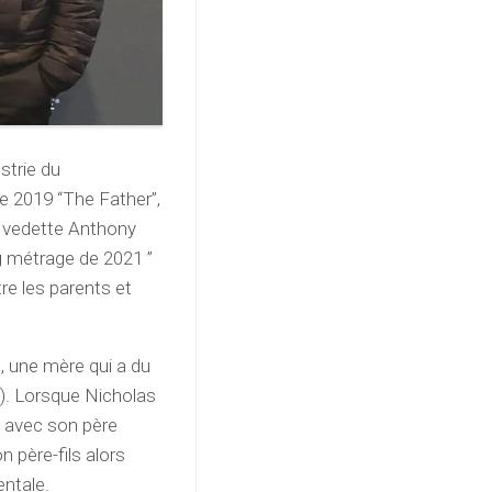
ustrie du
de 2019 “The Father”,
n vedette Anthony
g métrage de 2021 ”
tre les parents et
, une mère qui a du
). Lorsque Nicholas
re avec son père
n père-fils alors
entale.