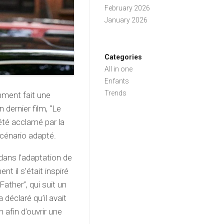
February 2026
January 2026
Categories
All in one
Enfants
Trends
emment fait une
dernier film, “Le
été acclamé par la
scénario adapté.
 dans l’adaptation de
t il s’était inspiré
Father”, qui suit un
déclaré qu’il avait
 afin d’ouvrir une