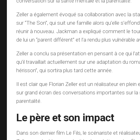
conversation sur la santé mentale et la parentalité.
Zeller a également évoqué sa collaboration avec la s
sur “The Son”, qui suit une famille alors qu’elle s’effond
réunir à nouveau. Jackman a expliqué comment le tourn
de lui un “parent différent” et l’a rendu plus vulnérable
Zeller a conclu sa présentation en pensant à ce qui l’a
qu’il travaillait actuellement sur une adaptation du ro
hérisson”, qui sortira plus tard cette année.
Il est clair que Florian Zeller est un réalisateur en plein
sur grand écran des conversations importantes sur la 
parentalité.
Le père et son impact
Dans son dernier film Le Fils, le scénariste et réalisate