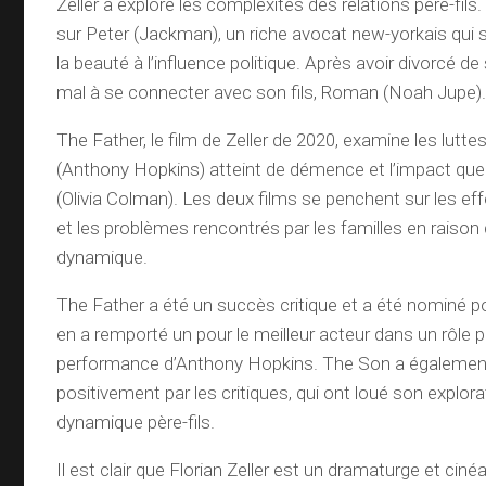
Zeller a exploré les complexités des relations père-fils.
sur Peter (Jackman), un riche avocat new-yorkais qui s
la beauté à l’influence politique. Après avoir divorcé de
mal à se connecter avec son fils, Roman (Noah Jupe)
The Father, le film de Zeller de 2020, examine les lut
(Anthony Hopkins) atteint de démence et l’impact que c
(Olivia Colman). Les deux films se penchent sur les eff
et les problèmes rencontrés par les familles en raison d
dynamique.
The Father a été un succès critique et a été nominé po
en a remporté un pour le meilleur acteur dans un rôle pr
performance d’Anthony Hopkins. The Son a également 
positivement par les critiques, qui ont loué son explora
dynamique père-fils.
Il est clair que Florian Zeller est un dramaturge et cin