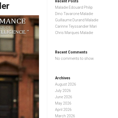
Recent Posts
ler
Maladie Edouard Philip
Dino Tavarone Maladie
Guillaume Durand Maladie
Carinne Teyssandier Mari
Chris Marques Maladie
Recent Comments
No comments to show.
Archives
August 2026
July 2026
June 2026
May 2026
April 2026
March 2026