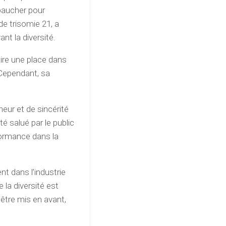
mbaucher pour
de trisomie 21, a
nt la diversité.
ire une place dans
 Cependant, sa
eur et de sincérité
é salué par le public
formance dans la
t dans l’industrie
la diversité est
 être mis en avant,