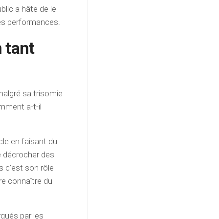
blic a hâte de le
nes performances.
 tant
malgré sa trisomie
mment a-t-il
le en faisant du
de décrocher des
s c’est son rôle
ire connaître du
rqués par les