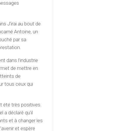
 messages
ns J’irai au bout de
incarné Antoine, un
ouché par sa
restation.
t dans l’industrie
ermet de mettre en
atteints de
r tous ceux qui
 été très positives.
 a déclaré qu’il
nts et à changer les
l’avenir et espère