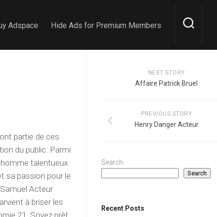
uy Adspace
Hide Ads for Premium Members
NEXT STORY
Affaire Patrick Bruel
PREVIOUS STORY
Henry Danger Acteur
ont partie de ces
tion du public. Parmi
ne homme talentueux
Search
Search
t sa passion pour le
t Samuel Acteur
rvient à briser les
Recent Posts
omie 21. Soyez prêt