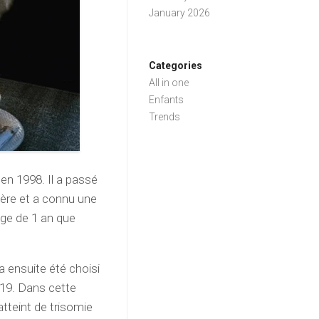
January 2026
Categories
All in one
Enfants
Trends
 en 1998. Il a passé
mère et a connu une
’âge de 1 an que
 ensuite été choisi
2019. Dans cette
tteint de trisomie