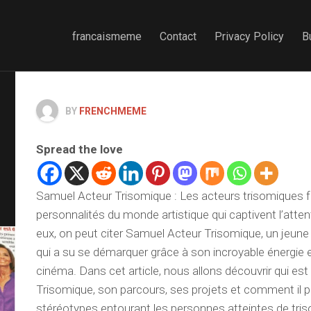
francaismeme
Contact
Privacy Policy
B
BY
FRENCHMEME
Spread the love
Samuel Acteur Trisomique : Les acteurs trisomiques f
personnalités du monde artistique qui captivent l’atten
eux, on peut citer Samuel Acteur Trisomique, un jeu
qui a su se démarquer grâce à son incroyable énergie e
cinéma. Dans cet article, nous allons découvrir qui es
Trisomique, son parcours, ses projets et comment il pa
stéréotypes entourant les personnes atteintes de tris