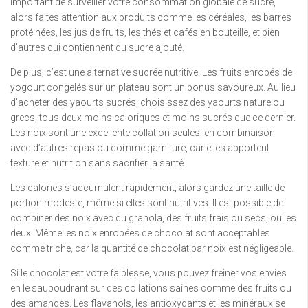
important de surveiller votre consommation globale de sucre,
alors faites attention aux produits comme les céréales, les barres
protéinées, les jus de fruits, les thés et cafés en bouteille, et bien
d’autres qui contiennent du sucre ajouté.
De plus, c’est une alternative sucrée nutritive. Les fruits enrobés de
yogourt congelés sur un plateau sont un bonus savoureux. Au lieu
d’acheter des yaourts sucrés, choisissez des yaourts nature ou
grecs, tous deux moins caloriques et moins sucrés que ce dernier.
Les noix sont une excellente collation seules, en combinaison
avec d’autres repas ou comme garniture, car elles apportent
texture et nutrition sans sacrifier la santé.
Les calories s’accumulent rapidement, alors gardez une taille de
portion modeste, même si elles sont nutritives. Il est possible de
combiner des noix avec du granola, des fruits frais ou secs, ou les
deux. Même les noix enrobées de chocolat sont acceptables
comme triche, car la quantité de chocolat par noix est négligeable.
Si le chocolat est votre faiblesse, vous pouvez freiner vos envies
en le saupoudrant sur des collations saines comme des fruits ou
des amandes. Les flavanols, les antioxydants et les minéraux se