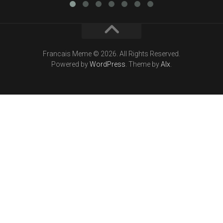
Francais Meme © 2026. All Rights Reserved.
Powered by
WordPress
. Theme by
Alx
.