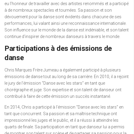
eu l’honneur de travailler avec des artistes renommés et a participé
à de nombreux spectacles et tournées. Sa passion et son
dévouement pour la danse sont évidents dans chacune de ses
performances, lui valant ainsi une reconnaissance internationale.
Son influence sur le monde de la danse est indéniable, et son talent
continue d’inspirer de nombreux danseurs à travers le monde.
Participations à des émissions de
danse
Chris Marques Frère Jumeau a également participé à plusieurs
émissions de danse tout au long de sa carrière. En 2010, il a rejoint
le jury de l’émission “Danse avec les stars” en tant que
chorégraphe et juge. Son expertise et son talent de danseur ont
contribué à faire de cette émission un succès instantané.
En 2014, Chris a participé à l’émission “Danse avec les stars” en
tant que concurrent. Sa passion et sa maîtrise technique ont
impressionné les juges et le public, et il a réussi à atteindre les
quarts de finale. Sa participation en tant que danseur lui a permis
de montrer son talent sur scène et de partager sa passion pour la