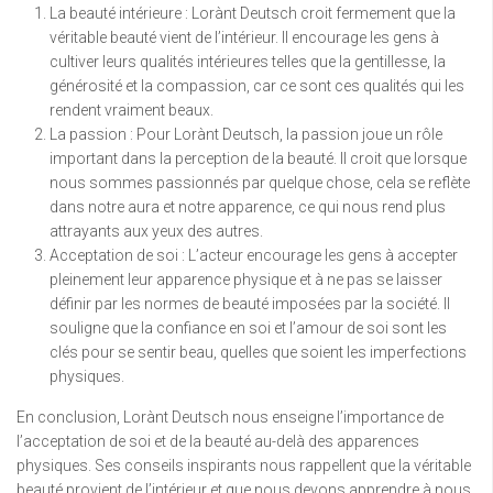
La beauté intérieure : Lorànt Deutsch croit fermement que la
véritable beauté vient de l’intérieur. Il encourage les gens à
cultiver leurs qualités intérieures telles que la gentillesse, la
générosité et la compassion, car ce sont ces qualités qui les
rendent vraiment beaux.
La passion : Pour Lorànt Deutsch, la passion joue un rôle
important dans la perception de la beauté. Il croit que lorsque
nous sommes passionnés par quelque chose, cela se reflète
dans notre aura et notre apparence, ce qui nous rend plus
attrayants aux yeux des autres.
Acceptation de soi : L’acteur encourage les gens à accepter
pleinement leur apparence physique et à ne pas se laisser
définir par les normes de beauté imposées par la société. Il
souligne que la confiance en soi et l’amour de soi sont les
clés pour se sentir beau, quelles que soient les imperfections
physiques.
En conclusion, Lorànt Deutsch nous enseigne l’importance de
l’acceptation de soi et de la beauté au-delà des apparences
physiques. Ses conseils inspirants nous rappellent que la véritable
beauté provient de l’intérieur et que nous devons apprendre à nous