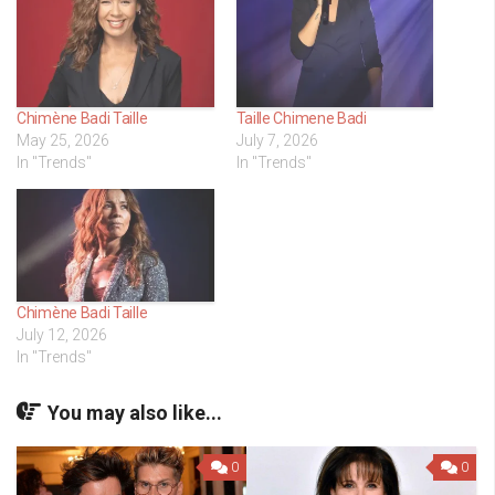
Chimène Badi Taille
Taille Chimene Badi
May 25, 2026
July 7, 2026
In "Trends"
In "Trends"
Chimène Badi Taille
July 12, 2026
In "Trends"
You may also like...
0
0