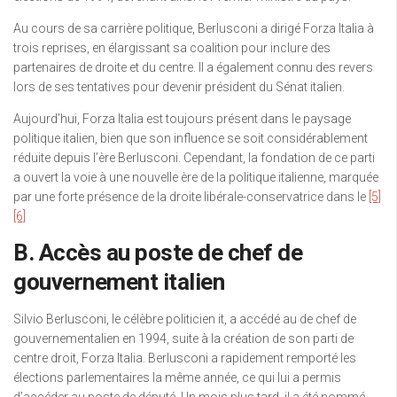
Au cours de sa carrière politique, Berlusconi a dirigé Forza Italia à
trois reprises, en élargissant sa coalition pour inclure des
partenaires de droite et du centre. Il a également connu des revers
lors de ses tentatives pour devenir président du Sénat italien.
Aujourd’hui, Forza Italia est toujours présent dans le paysage
politique italien, bien que son influence se soit considérablement
réduite depuis l’ère Berlusconi. Cependant, la fondation de ce parti
a ouvert la voie à une nouvelle ère de la politique italienne, marquée
par une forte présence de la droite libérale-conservatrice dans le
[5]
[6]
B. Accès au poste de chef de
gouvernement italien
Silvio Berlusconi, le célèbre politicien it, a accédé au de chef de
gouvernementalien en 1994, suite à la création de son parti de
centre droit, Forza Italia. Berlusconi a rapidement remporté les
élections parlementaires la même année, ce qui lui a permis
d’accéder au poste de député. Un mois plus tard, il a été nommé