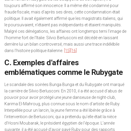
toujours affirmé son innocence. Il a même été condamné pour
fraude fiscale, mais d’après ses dires, cette condamnation était
politique. Il avait également affirmé que les magistrats italiens, qui
le poursuivaient, n’étaient pas indépendants et étaient manipulés.
Malgré ces dénégations, les affaires ont longtemps terni l’image de
l’homme fort de l’Italie. Silvio Berlusconi est décédé en laissant
derrière lui un bilan controversé, mais aussi une trace indélébile
dans l’histoire politique italienne.
[15]
[16]
C. Exemples d’affaires
emblématiques comme le Rubygate
Le scandale des soirées Bunga Bunga et du Rubygate ont marqué
la carrière de Silvio Berlusconi. En 2010, il a été accusé d’abus de
pouvoir pour avoir protégé une jeune danseuse de night-club,
Karima El-Mahroug, plus connue sous le nom d’artiste de Ruby.
Interpellée pour un larcin, la jeune femme a été libérée grâce à
l’intervention de Berlusconi, qui a prétendu qu’elle était la nièce
d’Hosni Moubarak, le président égyptien de l’époque. L’année
suivante, il a été accusé d’avoir payé Ruby pour des rapports