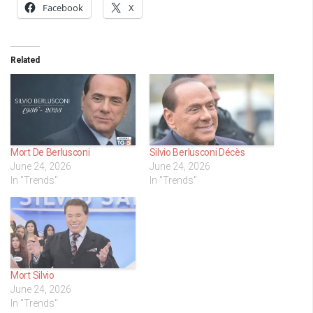
Facebook
X
Related
Mort De Berlusconi
Silvio Berlusconi Décès
June 24, 2026
June 24, 2026
In "Trends"
In "Trends"
Mort Silvio
June 24, 2026
In "Trends"