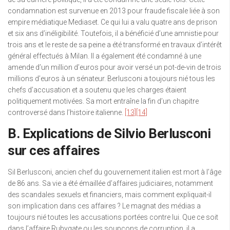
condamnation est survenue en 2013 pour fraude fiscale liée à son
empire médiatique Mediaset. Ce qui lui a valu quatre ans de prison
et six ans d’inéligibilité. Toutefois, il a bénéficié d’une amnistie pour
trois ans et le reste de sa peine a été transformé en travaux d’intérêt
général effectués à Milan. Il a également été condamné à une
amende d’un million d’euros pour avoir versé un pot-de-vin de trois
millions d’euros à un sénateur. Berlusconi a toujours nié tous les
chefs d’accusation et a soutenu que les charges étaient
politiquement motivées. Sa mort entraîne la fin d’un chapitre
controversé dans l’histoire italienne.
[13]
[14]
B. Explications de Silvio Berlusconi
sur ces affaires
Sil Berlusconi, ancien chef du gouvernement italien est mort à l’âge
de 86 ans. Sa vie a été émaillée d’affaires judiciaires, notamment
des scandales sexuels et financiers, mais comment expliquait-il
son implication dans ces affaires ? Le magnat des médias a
toujours nié toutes les accusations portées contre lui. Que ce soit
dans l’affaire Rubygate ou les soupçons de corruption, il a