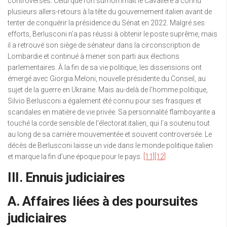
controverses. Celui que l’on surnommait le Cavaliere a connu
plusieurs allers-retours à la tête du gouvernement italien avant de
tenter de conquérir la présidence du Sénat en 2022. Malgré ses
efforts, Berlusconi n’a pas réussi à obtenir le poste suprême, mais
il a retrouvé son siège de sénateur dans la circonscription de
Lombardie et continué à mener son parti aux élections
parlementaires. À la fin de sa vie politique, les dissensions ont
émergé avec Giorgia Meloni, nouvelle présidente du Conseil, au
sujet de la guerre en Ukraine. Mais au-delà de l’homme politique,
Silvio Berlusconi a également été connu pour ses frasques et
scandales en matière de vie privée. Sa personnalité flamboyante a
touché la corde sensible de l’électorat italien, qui l’a soutenu tout
au long de sa carrière mouvementée et souvent controversée. Le
décès de Berlusconi laisse un vide dans le monde politique italien
et marque la fin d’une époque pour le pays.
[11]
[12]
III. Ennuis judiciaires
A. Affaires liées à des poursuites
judiciaires