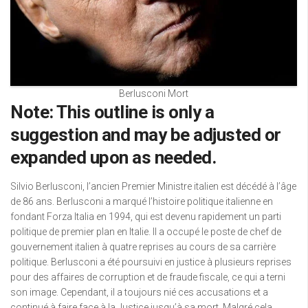
Berlusconi Mort
Note: This outline is only a
suggestion and may be adjusted or
expanded upon as needed.
Silvio Berlusconi, l’ancien Premier Ministre italien est décédé à l’âge
de 86 ans. Berlusconi a marqué l’histoire politique italienne en
fondant Forza Italia en 1994, qui est devenu rapidement un parti
politique de premier plan en Italie. Il a occupé le poste de chef de
gouvernement italien à quatre reprises au cours de sa carrière
politique. Berlusconi a été poursuivi en justice à plusieurs reprises
pour des affaires de corruption et de fraude fiscale, ce qui a terni
son image. Cependant, il a toujours nié ces accusations et a
continué à faire face à la Justice jusqu’à sa mort. Malgré cela,