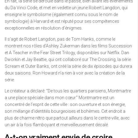
En fait, la série se déroule dans le passé, bien avant les événements
du Da Vinci Code, et met en vedette un jeune Robert Langdon, qui
enseigne le symbolisme (également connu sous le nom de
symbologie) à Harvard et est réputé pour ses compétences
exceptionnelles en résolution d’énigmes.
Il s’agit de Robert Langdon, pas de Tom Hanks, comme le
montrent nos rôles d’Ashley Zukerman dans les films Succession
et A Teacher in the Fear Street Trilogy, disponibles sur Netflix. Dan
Dworkin et Jay Beattie, qui ont collaboré sur The Crossing, la série
Scream et Outer Banks, ont créé la série de dix épisodes qui durera
deux saisons. Ron Howard n’a rien à voir avec la création de la
série.
Le créateur a déclaré: “De tous les quartiers parisiens, Montmartre
a une place spéciale dans mon cœur.” Montmartre est un
concentré de l’esprit de cette ville : son ouverture et son énergie,
son mélange d’identités bourgeoises et bohèmes. Cet endroit a
plus de charme rétro que partout ailleurs dans le centre-ville, avec
un air à la fois flamboyant et merveilleusement décalé.
A-t-on vraiment envie de croire