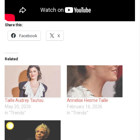
Share this:
Facebook
X
Related
Taille Audrey Tautou
Annelise Hesme Taille
May 20, 2026
February 16, 2026
In "Trends"
In "Trends"