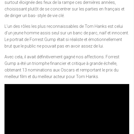
surtout éloignée des feux de la rampe ces dernières années,
choisissant plutôt de se concentrer sur les parties en français et
de diriger un bas- style de vie clé.
L’un des rôles les plus reconnaissables de Tom Hanks est celui
d’un jeune homme assis seul sur un banc de parc, naïf et innocent.
Le portrait de Forrest Gump était si réaliste et émotionnellement
brut que le public ne pouvait pas en avoir assez de lui.
Avec cela, il avait définitivement gagné nos affections. Forrest
Gump a été un triomphe financier et critique à grande échelle,
obtenant 13 nominations aux Oscars et remportant le prix du
meilleur film et du meilleur acteur pour Tom Hanks.