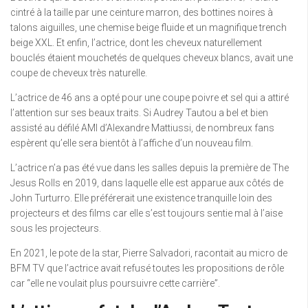
cintré à la taille par une ceinture marron, des bottines noires à
talons aiguilles, une chemise beige fluide et un magnifique trench
beige XXL. Et enfin, l’actrice, dont les cheveux naturellement
bouclés étaient mouchetés de quelques cheveux blancs, avait une
coupe de cheveux très naturelle.
L’actrice de 46 ans a opté pour une coupe poivre et sel qui a attiré
l’attention sur ses beaux traits. Si Audrey Tautou a bel et bien
assisté au défilé AMI d’Alexandre Mattiussi, de nombreux fans
espèrent qu’elle sera bientôt à l’affiche d’un nouveau film.
L’actrice n’a pas été vue dans les salles depuis la première de The
Jesus Rolls en 2019, dans laquelle elle est apparue aux côtés de
John Turturro. Elle préférerait une existence tranquille loin des
projecteurs et des films car elle s’est toujours sentie mal à l’aise
sous les projecteurs.
En 2021, le pote de la star, Pierre Salvadori, racontait au micro de
BFM TV que l’actrice avait refusé toutes les propositions de rôle
car “elle ne voulait plus poursuivre cette carrière”.