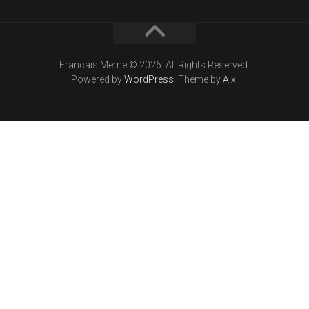
Francais Meme © 2026. All Rights Reserved.
Powered by
WordPress
. Theme by
Alx
.