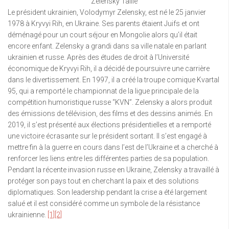
Zelensky Taille
Le président ukrainien, Volodymyr Zelensky, est né le 25 janvier
1978 à Kryvyi Rih, en Ukraine. Ses parents étaient Juifs et ont
déménagé pour un court séjour en Mongolie alors qu’il était
encore enfant. Zelensky a grandi dans sa ville natale en parlant
ukrainien et russe. Après des études de droit à l’Université
économique de Kryvyi Rih, il a décidé de poursuivre une carrière
dans le divertissement. En 1997, il a créé la troupe comique Kvartal
95, qui a remporté le championnat de la ligue principale de la
compétition humoristique russe “KVN”. Zelensky a alors produit
des émissions de télévision, des films et des dessins animés. En
2019, il s’est présenté aux élections présidentielles et a remporté
une victoire écrasante sur le président sortant. Il s’est engagé à
mettre fin à la guerre en cours dans l’est de l’Ukraine et a cherché à
renforcer les liens entre les différentes parties de sa population.
Pendant la récente invasion russe en Ukraine, Zelensky a travaillé à
protéger son pays tout en cherchant la paix et des solutions
diplomatiques. Son leadership pendant la crise a été largement
salué et il est considéré comme un symbole de la résistance
ukrainienne.
[1]
[2]