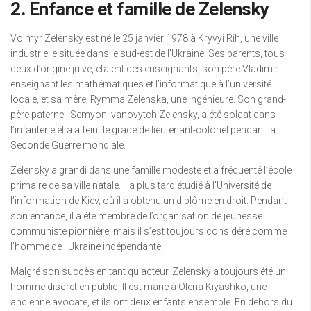
2. Enfance et famille de Zelensky
Volmyr Zelensky est né le 25 janvier 1978 à Kryvyi Rih, une ville
industrielle située dans le sud-est de l’Ukraine. Ses parents, tous
deux d’origine juive, étaient des enseignants, son père Vladimir
enseignant les mathématiques et l’informatique à l’université
locale, et sa mère, Rymma Zelenska, une ingénieure. Son grand-
père paternel, Semyon Ivanovytch Zelensky, a été soldat dans
l’infanterie et a atteint le grade de lieutenant-colonel pendant la
Seconde Guerre mondiale.
Zelensky a grandi dans une famille modeste et a fréquenté l’école
primaire de sa ville natale. Il a plus tard étudié à l’Université de
l’information de Kiev, où il a obtenu un diplôme en droit. Pendant
son enfance, il a été membre de l’organisation de jeunesse
communiste pionnière, mais il s’est toujours considéré comme
l’homme de l’Ukraine indépendante.
Malgré son succès en tant qu’acteur, Zelensky a toujours été un
homme discret en public. Il est marié à Olena Kiyashko, une
ancienne avocate, et ils ont deux enfants ensemble. En dehors du