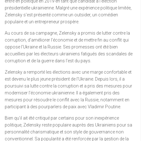
entré en politique en 2019 en tant que candidat à l’élection
présidentielle ukrainienne. Malgré une expérience politique limitée,
Zelensky s’est présenté comme un outsider, un comédien
populaire et un entrepreneur prospère.
Au cours de sa campagne, Zelensky a promis de lutter contre la
corruption, d’améliorer l’économie et de mettre fin au conflit qui
oppose l’Ukraine et la Russie. Ses promesses ont été bien
accueillies par les électeurs ukrainiens fatigués des scandales de
corruption et de la guerre dans l’est du pays.
Zelensky a remporté les élections avec une marge confortable et
est devenu le plus jeune président de l’Ukraine. Depuis lors, il a
poursuivi sa lutte contre la corruption et a pris des mesures pour
moderniser l’économie ukrainienne. Il a également pris des
mesures pour résoudre le conflit avec la Russie, notamment en
participant à des pourparlers de paix avec Vladimir Poutine.
Bien qu’il ait été critiqué par certains pour son inexpérience
politique, Zelensky reste populaire auprès des Ukrainiens pour sa
personnalité charismatique et son style de gouvernance non
conventionnel. Sa popularité a été renforcée par la gestion de la