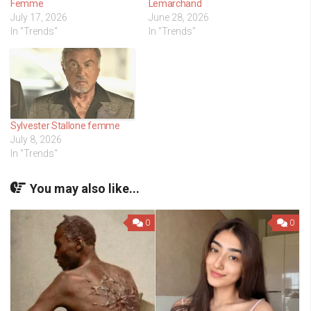
Femme
Lemarchand
July 17, 2026
June 28, 2026
In "Trends"
In "Trends"
Sylvester Stallone femme
July 8, 2026
In "Trends"
You may also like...
0
0