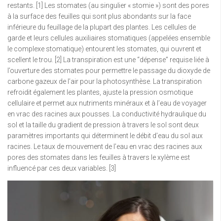
restants. [1] Les stomates (au singulier « stomie ») sont des pores
à la surface des feuilles qui sont plus abondants sur la face
inférieure du feuillage de la plupart des plantes. Les cellules de
garde et leurs cellules auxiliaires stomatiques (appelées ensemble
le complexe stomatique) entourent les stomates, qui ouvrent et
scellent le trou. [2] La transpiration est une “dépense” requise liée à
l’ouverture des stomates pour permettre le passage du dioxyde de
carbone gazeux de l’air pour la photosynthèse. La transpiration
refroidit également les plantes, ajuste la pression osmotique
cellulaire et permet aux nutriments minéraux et à l’eau de voyager
en vrac des racines aux pousses. La conductivité hydraulique du
sol et la taille du gradient de pression à travers le sol sont deux
paramètres importants qui déterminent le débit d’eau du sol aux
racines. Le taux de mouvement de l’eau en vrac des racines aux
pores des stomates dans les feuilles à travers le xylème est
influencé par ces deux variables. [3]