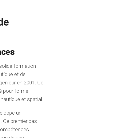
de
nces
olide formation
utique et de
ngénieur en 2001. Ce
té pour former
nautique et spatial.
veloppe un
. Ce premier pas
s compétences
perçu de ses