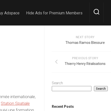
uy Adspace
Hide Ads for Premium Members
NEXT STORY
Thomas Ramos Blessure
PREVIOUS STORY
Thierry Henry Réalisations
Search
Search
mée internationale,
a
Station Spatiale
Recent Posts
 suivi une formation