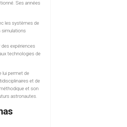
ectionné. Ses années
avec les systèmes de
s simulations
r des expériences
e aux technologies de
e lui permet de
idisciplinaires et de
 méthodique et son
uturs astronautes.
mas