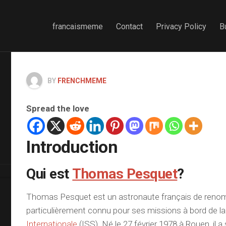
francaismeme
Contact
Privacy Policy
B
BY
FRENCHMEME
Spread the love
Introduction
Qui est
Thomas Pesquet
?
Thomas Pesquet est un astronaute français de renom
particulièrement connu pour ses missions à bord de l
Internationale
(ISS). Né le 27 février 1978 à Rouen, il a