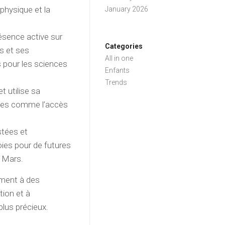
 physique et la
January 2026
ésence active sur
Categories
s et ses
All in one
 pour les sciences
Enfants
Trends
t utilise sa
ntes comme l’accès
.
stées et
ies pour de futures
t Mars.
ement à des
tion et à
plus précieux.