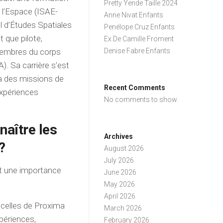
Pretty Yende Taille 2024
e l’Espace (ISAE-
Anne Nivat Enfants
l d’Études Spatiales
Penélope Cruz Enfants
 que pilote,
Ex De Camille Froment
membres du corps
Denise Fabre Enfants
. Sa carrière s’est
t à des missions de
Recent Comments
expériences
No comments to show.
naître les
Archives
?
August 2026
July 2026
t une importance
June 2026
May 2026
April 2026
celles de Proxima
March 2026
xpériences,
February 2026