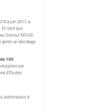
16 à juin 2017, a
 En tant que
sseau Soyouz MS-03,
S) après un décollage
 de 100
éveloppées par
nal d’Études
es astronautes à