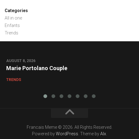
Categories
All in one
Enfants
Trends
AUGUST 8, 2026
0
Marie Portolano Couple
TRENDS
Francais Meme © 2026. All Rights Reserved.
Powered by
WordPress
. Theme by
Alx
.