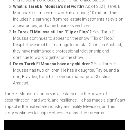
What is Tarek El Moussa’s net worth?
As of 2021, Tarek El
Moussa’s estimated net worth is around $10 million. This
includes his earnings from real estate investments, television
appearances, and other business ventures.
Is Tarek El Moussa still on “Flip or Flop”?
Yes, Tarek El
Moussa continues to appear on the show “Flip or Flop.”
Despite the end of his marriage to co-star Christina Anstead,
they have maintained a professional relationship and
continue to work together on the show.
Does Tarek El Moussa have any children?
Yes, Tarek El
Moussa has two children. He has a daughter, Taylor, and a
son, Brayden, from his previous marriage to Christina
Anstead.
Tarek El Moussa’s journey is a testament to the power of
determination, hard work, and resilience. He has made a significant
impact in the real estate industry and reality television, and his
story continues to inspire others to chase their dreams.