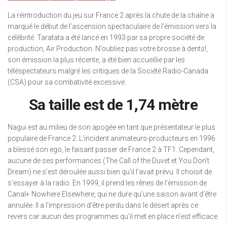
La réintroduction du jeu sur France 2 après la chute de la chaîne a
marqué le début de l’ascension spectaculaire de l’émission vers la
célébrité. Taratata a été lancé en 1993 par sa propre société de
production, Air Production. N’oubliez pas votre brosse à dents!,
son émission la plus récente, a été bien accueillie par les
téléspectateurs malgré les critiques de la Société Radio-Canada
(CSA) pour sa combativité excessive.
Sa taille est de 1,74 mètre
Nagui est au milieu de son apogée en tant que présentateur le plus
populaire de France 2. L’incident animateurs-producteurs en 1996
a blessé son ego, le faisant passer de France 2 à TF1. Cependant,
aucune de ses performances (The Call of the Duvet et You Don’t
Dream) ne s’est déroulée aussi bien qu’il l’avait prévu. Il choisit de
s’essayer à la radio. En 1999, il prend les rênes de l’émission de
Canal+ Nowhere Elsewhere, qui ne dure qu’une saison avant d’être
annulée. Il a l’impression d’être perdu dans le désert après ce
revers car aucun des programmes qu’il met en place n’est efficace.