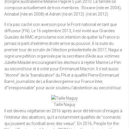
d’origine australienne Melanie Page le 5 juin 2010. La famille se
compose actuellement de trois membres : Roxane (née en 2004),
Annabel (née en 2008) et Adrien (né en 2012). (né en 2012)
Il n’a pas caché son aversion pour le Front national en tant que
diffuseur (FN). Le 16 septembre 2013, il est invité aux Grandes
Gueules de RMC et proclame son intention de quitter la France si
jamais le parti d’extrême droite arrive au pouvoir. À la suite du
premier tour de scrutin de l’élection présidentielle de 2017, Nagui a
signé une pétition organisée par la secrétaire d’Aide aux victimes
Juliette Méadel encourageant les électeurs à rejeter Marine Le Pen
au second tour et à voter pour Emmanuel Macron. Il s’est aussi
“étonné” de la “banalisation” du FN et a qualifié Pierre-Emmanuel
Barré, journaliste de La Bandeorgienne sur France Inter,
d'”irresponsable” pour avoir soutenu l’abstention au second tour.
Taille Naguy
Il est devenu végétarien en 2016 après avoir été témoin d’images à
l’intérieur des abattoirs, qu’il a notamment qualifiés de “connards
qui jouaient au football avec des veaux”. En 2016, People for the