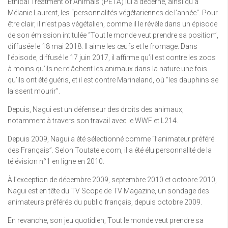
Ethical Treatment of Animals (PETA) lui a décerné, ainsi qu’à
Mélanie Laurent, les “personnalités végétariennes de l’année”. Pour
être clair, il n’est pas végétalien, comme il le révèle dans un épisode
de son émission intitulée “Tout le monde veut prendre sa position”,
diffusée le 18 mai 2018. Il aime les œufs et le fromage. Dans
l’épisode, diffusé le 17 juin 2017, il affirme qu’il est contre les zoos
à moins qu’ils ne relâchent les animaux dans la nature une fois
qu’ils ont été guéris, et il est contre Marineland, où “les dauphins se
laissent mourir”.
Depuis, Nagui est un défenseur des droits des animaux,
notamment à travers son travail avec le WWF et L214.
Depuis 2009, Nagui a été sélectionné comme “l’animateur préféré
des Français”. Selon Toutatele.com, il a été élu personnalité de la
télévision n°1 en ligne en 2010.
À l’exception de décembre 2009, septembre 2010 et octobre 2010,
Nagui est en tête du TV Scope de TV Magazine, un sondage des
animateurs préférés du public français, depuis octobre 2009.
En revanche, son jeu quotidien, Tout le monde veut prendre sa