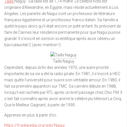
Taille
Naguy : Sa taille est de 1,74 mètre. Le célèbre hôte est
originaire d’Alexandrie, en Égypte, mais réside actuellement à Los
Angeles. Les parents de Nagui sont un professeur de littérature
française égyptienne et un professeur franco-italien. Sa famille a
quitté le pays alors qu’il était encore un petit enfant. Ils prévoient de
faire de Cannes leur résidence permanente pour que Nagui puisse
grandir. Il s’inscrit en section scientifique après avoir obtenu un
baccalauréat C (avec mention !).
Taille Naguy
Cependant, depuis la fin des années 1970, une autre priorité
importante de sa vie a été la radio pirate. En 1981, il s’inscrit à HEC
mais quitte l’université pour suivre son véritable amour. En 1983, il
fait sa première apparition sur TMC. Sa carrière débute en 1988,
lorsqu’il est racheté par RTL après un bref passage chez Chic FM. Il
s’est fait connaître après avoir animé le célèbre jeu télévisé La Cinq,
Que le Meilleur Gagnant, à partir de 1990.
Apprenez-en plus à partir d’ici :
https://fr.wikipedia.org/wiki/Nagui