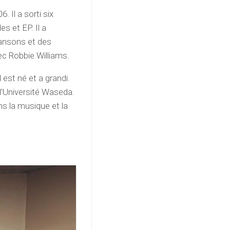
. Il a sorti six
es et EP. Il a
hansons et des
ec Robbie Williams.
 est né et a grandi.
 l’Université Waseda.
ns la musique et la