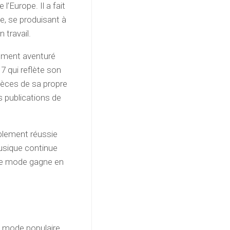
’Europe. Il a fait
e, se produisant à
 travail.
lement aventuré
7 qui reflète son
pièces de sa propre
s publications de
ablement réussie
musique continue
e de mode gagne en
de mode populaire