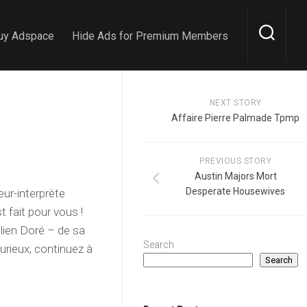
uy Adspace
Hide Ads for Premium Members
NEXT STORY
Affaire Pierre Palmade Tpmp
PREVIOUS STORY
Austin Majors Mort
Desperate Housewives
eur-interprète
st fait pour vous !
ulien Doré – de sa
Search
curieux, continuez à
Search