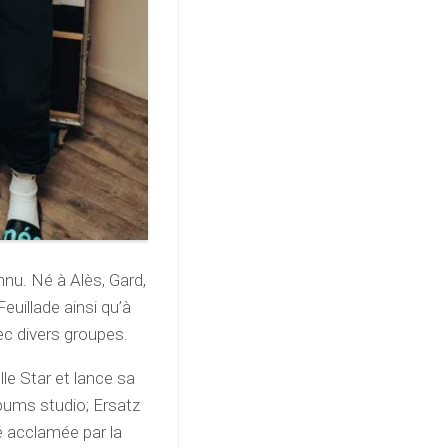
nnu. Né à Alès, Gard,
Feuillade ainsi qu’à
ec divers groupes.
le Star et lance sa
albums studio; Ersatz
é acclamée par la