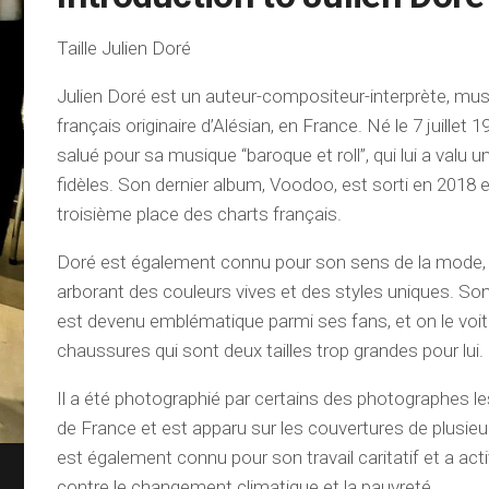
Taille Julien Doré
Julien Doré est un auteur-compositeur-interprète, mus
français originaire d’Alésian, en France. Né le 7 juillet 1
salué pour sa musique “baroque et roll”, qui lui a valu 
fidèles. Son dernier album, Voodoo, est sorti en 2018 et
troisième place des charts français.
Doré est également connu pour son sens de la mode,
arborant des couleurs vives et des styles uniques. Son 
est devenu emblématique parmi ses fans, et on le voi
chaussures qui sont deux tailles trop grandes pour lui.
Il a été photographié par certains des photographes 
de France et est apparu sur les couvertures de plusieur
est également connu pour son travail caritatif et a act
contre le changement climatique et la pauvreté.