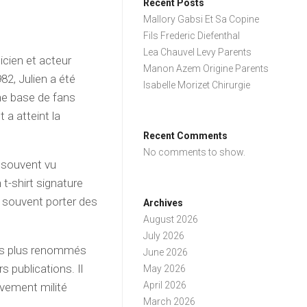
Recent Posts
Mallory Gabsi Et Sa Copine
Fils Frederic Diefenthal
Lea Chauvel Levy Parents
icien et acteur
Manon Azem Origine Parents
982, Julien a été
Isabelle Morizet Chirurgie
une base de fans
 a atteint la
Recent Comments
No comments to show.
 souvent vu
t-shirt signature
t souvent porter des
Archives
August 2026
July 2026
les plus renommés
June 2026
s publications. Il
May 2026
April 2026
ivement milité
March 2026