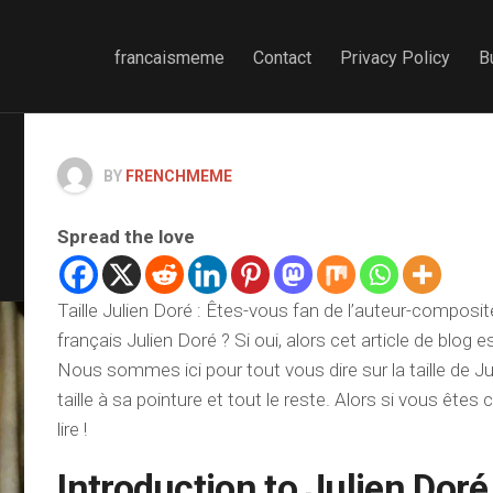
francaismeme
Contact
Privacy Policy
B
BY
FRENCHMEME
Spread the love
Taille Julien Doré : Êtes-vous fan de l’auteur-composit
français Julien Doré ? Si oui, alors cet article de blog e
Nous sommes ici pour tout vous dire sur la taille de J
taille à sa pointure et tout le reste. Alors si vous êtes 
lire !
Introduction to Julien Doré