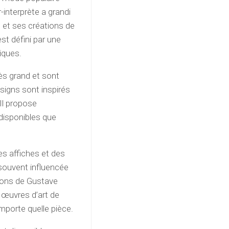
interprète a grandi
 et ses créations de
est défini par une
iques.
rès grand et sont
signs sont inspirés
Il propose
disponibles que
es affiches et des
souvent influencée
ations de Gustave
 œuvres d’art de
mporte quelle pièce.