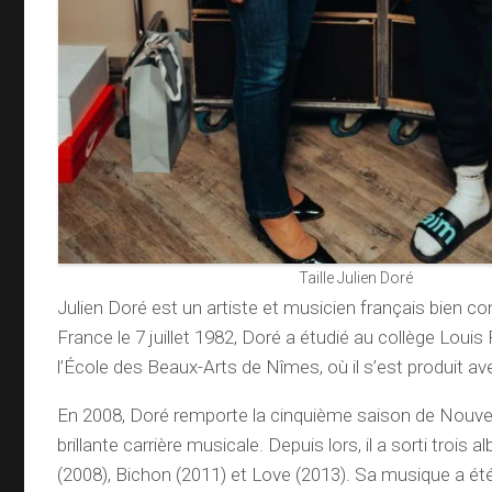
Taille Julien Doré
Julien Doré est un artiste et musicien français bien co
France le 7 juillet 1982, Doré a étudié au collège Louis 
l’École des Beaux-Arts de Nîmes, où il s’est produit av
En 2008, Doré remporte la cinquième saison de Nouvel
brillante carrière musicale. Depuis lors, il a sorti trois 
(2008), Bichon (2011) et Love (2013). Sa musique a ét