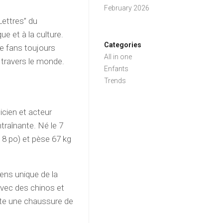
February 2026
Lettres” du
e et à la culture.
Categories
de fans toujours
All in one
 travers le monde.
Enfants
Trends
icien et acteur
traînante. Né le 7
 8 po) et pèse 67 kg
ens unique de la
avec des chinos et
orte une chaussure de