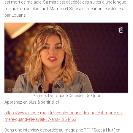
est mort de maladie. Sa mère est décédée des suites d’une longue
maladie un an plus tard. Maman et Si t’étais là leur ont été dédiés
par Louane.
Parents De Louane Décédés De Quoi
Apprenez-en plus à partir d’ici :
https://www.closermag.fr/people/louane-de-quoi-est-morte-sa-
mere-quand-elle-avait-17-ans-1254462
Dans une interview accordée au magazine TF1 “Sept à Huit” en