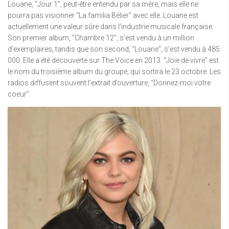
Louane, “Jour 1”, peut-être entendu par sa mère, mais elle ne
pourra pas visionner “La familia Bélier” avec elle. Louane est
actuellement une valeur sûre dans l’industrie musicale française.
Son premier album, “Chambre 12”, s’est vendu à un million
d’exemplaires, tandis que son second, “Louane”, s’est vendu à 485
000. Elle a été découverte sur The Voice en 2013. “Joie de vivre” est
le nom du troisième album du groupe, qui sortira le 23 octobre. Les
radios diffusent souvent l’extrait d’ouverture, “Donnez-moi votre
coeur”.