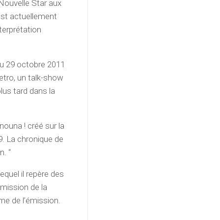
e Nouvelle Star aux
est actuellement
terprétation
Du 29 octobre 2011
etro, un talk-show
lus tard dans la
ouna ! créé sur la
9. La chronique de
n. “
quel il repère des
émission de la
ime de l’émission.