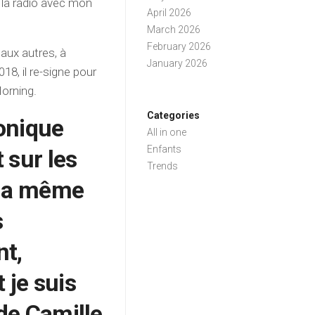
 la radio avec mon
April 2026
March 2026
February 2026
 aux autres, à
January 2026
18, il re-signe pour
Morning.
Categories
ronique
All in one
Enfants
 sur les
Trends
 la même
s
nt,
 je suis
 de Camille