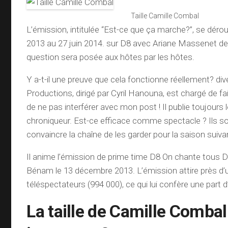
Taille Camille Combal
L’émission, intitulée “Est-ce que ça marche?”, se dér
2013 au 27 juin 2014. sur D8 avec Ariane Massenet d
question sera posée aux hôtes par les hôtes.
Y a-t-il une preuve que cela fonctionne réellement? di
Productions, dirigé par Cyril Hanouna, est chargé de fa
de ne pas interférer avec mon post ! Il publie toujours l
chroniqueur. Est-ce efficace comme spectacle ? Ils s
convaincre la chaîne de les garder pour la saison suiva
Il anime l’émission de prime time D8 On chante tous D
Bénam le 13 décembre 2013. L’émission attire près d’u
téléspectateurs (994 000), ce qui lui confère une part 
La taille de Camille Combal