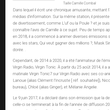
Taille Camille Combal
Dans lequel il écrit une chronique amusante, mettant l
médias d’information. Sur la même station, il présent
de divertissement, comme L’uf ou la Poule ? et je suis
connaître l’avis de Camille à ce sujet. Peu de temps ap
en 2018, il a commencé à animer diverses émissions 
avec les stars, Qui veut gagner des millions ?, Mask Si
dorée. .
Cependant, de 2014 à 2020, il a été l’animateur de l’ém
Virgin Radio, Virgin Tonic. À partir du 25 août 2014, il a
matinale Virgin Tonic7 sur Virgin Radio avec ses co-a
Lanoue (alias Clément l’Incruste [ réf. souhaitée]), Nic
bureau), Chloé (alias Ginger), et Mélanie Angelie.
Le 9 juin 2017, il a déclaré dans son émission que la de
celle-ci se terminerait à la fin de l’année de diffusion 2