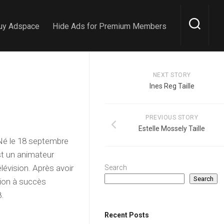
uy Adspace
Hide Ads for Premium Members
NEXT STORY
Ines Reg Taille
PREVIOUS STORY
Estelle Mossely Taille
 Né le 18 septembre
st un animateur
lévision. Après avoir
Search
Search
ssion à succès
.
Recent Posts