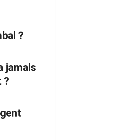
bal ?
a jamais
 ?
rgent