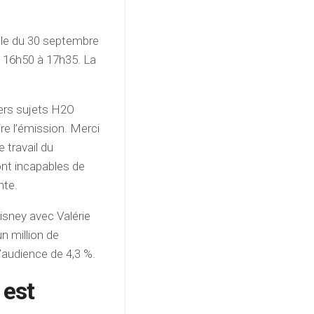
oule du 30 septembre
e 16h50 à 17h35. La
vers sujets H2O
ire l’émission. Merci
e travail du
ont incapables de
nte.
isney avec Valérie
n million de
d’audience de 4,3 %.
 est