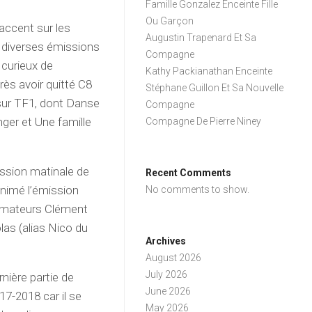
Famille Gonzalez Enceinte Fille
Ou Garçon
’accent sur les
Augustin Trapenard Et Sa
e diverses émissions
Compagne
 curieux de
Kathy Packianathan Enceinte
rès avoir quitté C8
Stéphane Guillon Et Sa Nouvelle
sur TF1, dont Danse
Compagne
nger et Une famille
Compagne De Pierre Niney
ission matinale de
Recent Comments
 animé l’émission
No comments to show.
nimateurs Clément
olas (alias Nico du
Archives
August 2026
July 2026
rnière partie de
June 2026
017-2018 car il se
May 2026