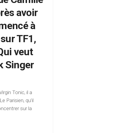
rès avoir
mmencé à
sur TF1,
Qui veut
k Singer
rgin Tonic, il a
e Parisien, qu’il
ncentrer sur la