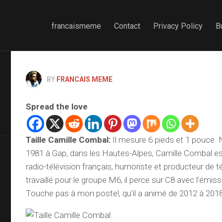
francaismeme
Contact
Privacy Policy
B
BY
FRANCAIS MEME
Spread the love
Taille Camille Combal
:
Il mesure 6 pieds et 1 pouce.
1981 à Gap, dans les Hautes-Alpes, Camille Combal e
radio-télévision français, humoriste et producteur de té
travaillé pour le groupe M6, il perce sur C8 avec l’émi
Touche pas à mon poste!, qu’il a animé de 2012 à 2018