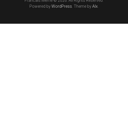
Francais Meme © 2026. All Rights Reserved.
Powered by
WordPress
. Theme by
Alx
.