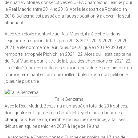
de quatre victoires consécutives en UEFA Champions League pour
le Real Madrid entre 2014 et 2018. Après le départ de Ronaldo en
2018, Benzema est passé de la fausse position 9 à devenir le seul
attaquant.
Avec son étoile montante au Real Madrid, il a été choisi dans
l’équipe de la saison de la Liga en 2018-2019, 2019-2020 et 2020-
2021, a été nommé meilleur joueur de la ligue en 2019-2020 et a
remporté le trophée Pichichi en 2021–22. Alors qu’il était capitaine
du Real Madrid pour le titre de la Ligue des champions en 2021-22,
il a réalisé l’une des meilleures saisons individuelles de l’histoire du
tournoi, terminant en tant que meilleur buteur de la compétition et
joueur le plus utile.
Taille Benzema
Avec le Real Madrid, Benzema a amassé un total de 23 trophées,
dont quatre en Liga, deux en Copa del Rey et cinq en Ligue des
champions. Benzema, membre de l’équipe de France, a fait ses
débuts en équipe senior en 2007 à l’âge de 19 ans.
Il a remporté le Championnat d’Europe des moins de 17 ans de