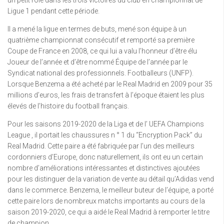
un petit rôle dans les trois victoires du club en championnat de
Ligue 1 pendant cette période.
Il a mené la ligue en termes de buts, mené son équipe à un
quatrième championnat consécutif et remporté sa première
Coupe de France en 2008, ce qui lui a valu l’honneur d’être élu
Joueur de l’année et d’être nommé Équipe de l’année par le
Syndicat national des professionnels. Footballeurs (UNFP).
Lorsque Benzema a été acheté par le Real Madrid en 2009 pour 35
millions d’euros, les frais de transfert à l’époque étaient les plus
élevés de l’histoire du football français.
Pour les saisons 2019-2020 de la Liga et de l’ UEFA Champions
League , il portait les chaussures n ° 1 du “Encryption Pack” du
Real Madrid. Cette paire a été fabriquée par l’un des meilleurs
cordonniers d’Europe, donc naturellement, ils ont eu un certain
nombre d’améliorations intéressantes et distinctives ajoutées
pour les distinguer de la variation de vente au détail qu’Adidas vend
dans le commerce. Benzema, le meilleur buteur de l’équipe, a porté
cette paire lors de nombreux matchs importants au cours de la
saison 2019-2020, ce qui a aidé le Real Madrid à remporter le titre
de champion.