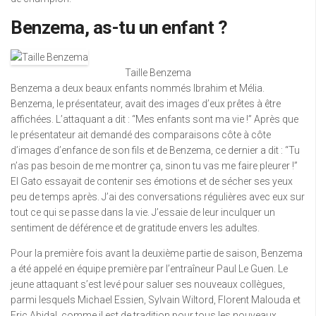
Benzema, as-tu un enfant ?
Taille Benzema
Benzema a deux beaux enfants nommés Ibrahim et Mélia.
Benzema, le présentateur, avait des images d’eux prêtes à être
affichées. L’attaquant a dit : “Mes enfants sont ma vie !” Après que
le présentateur ait demandé des comparaisons côte à côte
d’images d’enfance de son fils et de Benzema, ce dernier a dit : “Tu
n’as pas besoin de me montrer ça, sinon tu vas me faire pleurer !”
El Gato essayait de contenir ses émotions et de sécher ses yeux
peu de temps après. J’ai des conversations régulières avec eux sur
tout ce qui se passe dans la vie. J’essaie de leur inculquer un
sentiment de déférence et de gratitude envers les adultes.
Pour la première fois avant la deuxième partie de saison, Benzema
a été appelé en équipe première par l’entraîneur Paul Le Guen. Le
jeune attaquant s’est levé pour saluer ses nouveaux collègues,
parmi lesquels Michael Essien, Sylvain Wiltord, Florent Malouda et
Eric Abidal, comme il est de tradition pour tous les nouveaux