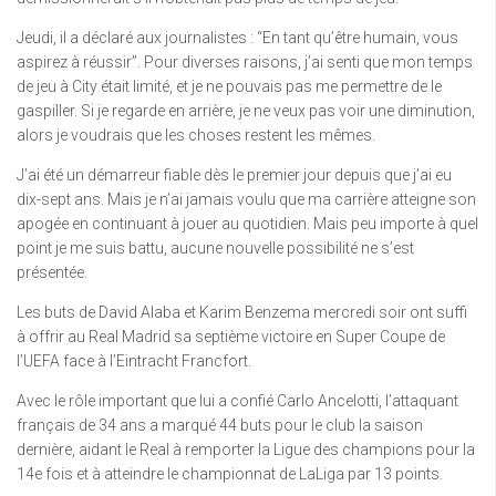
Jeudi, il a déclaré aux journalistes : “En tant qu’être humain, vous
aspirez à réussir”. Pour diverses raisons, j’ai senti que mon temps
de jeu à City était limité, et je ne pouvais pas me permettre de le
gaspiller. Si je regarde en arrière, je ne veux pas voir une diminution,
alors je voudrais que les choses restent les mêmes.
J’ai été un démarreur fiable dès le premier jour depuis que j’ai eu
dix-sept ans. Mais je n’ai jamais voulu que ma carrière atteigne son
apogée en continuant à jouer au quotidien. Mais peu importe à quel
point je me suis battu, aucune nouvelle possibilité ne s’est
présentée.
Les buts de David Alaba et Karim Benzema mercredi soir ont suffi
à offrir au Real Madrid sa septième victoire en Super Coupe de
l’UEFA face à l’Eintracht Francfort.
Avec le rôle important que lui a confié Carlo Ancelotti, l’attaquant
français de 34 ans a marqué 44 buts pour le club la saison
dernière, aidant le Real à remporter la Ligue des champions pour la
14e fois et à atteindre le championnat de LaLiga par 13 points.