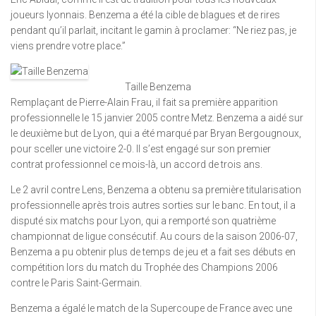
joueurs lyonnais. Benzema a été la cible de blagues et de rires
pendant qu’il parlait, incitant le gamin à proclamer: “Ne riez pas, je
viens prendre votre place.”
Taille Benzema
Remplaçant de Pierre-Alain Frau, il fait sa première apparition
professionnelle le 15 janvier 2005 contre Metz. Benzema a aidé sur
le deuxième but de Lyon, qui a été marqué par Bryan Bergougnoux,
pour sceller une victoire 2-0. Il s’est engagé sur son premier
contrat professionnel ce mois-là, un accord de trois ans.
Le 2 avril contre Lens, Benzema a obtenu sa première titularisation
professionnelle après trois autres sorties sur le banc. En tout, il a
disputé six matchs pour Lyon, qui a remporté son quatrième
championnat de ligue consécutif. Au cours de la saison 2006-07,
Benzema a pu obtenir plus de temps de jeu et a fait ses débuts en
compétition lors du match du Trophée des Champions 2006
contre le Paris Saint-Germain.
Benzema a égalé le match de la Supercoupe de France avec une