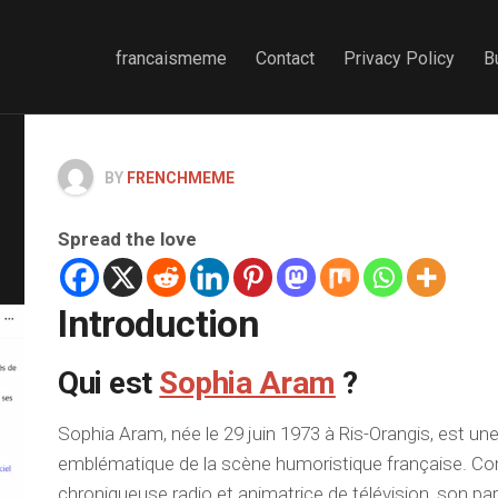
francaismeme
Contact
Privacy Policy
B
BY
FRENCHMEME
Spread the love
Introduction
Qui est
Sophia Aram
?
Sophia Aram, née le 29 juin 1973 à Ris-Orangis, est une
emblématique de la scène humoristique française. C
chroniqueuse radio et animatrice de télévision, son p