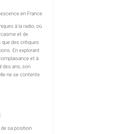
rudescence en France.
ques à la radio, où
arcasme et de
s que des critiques
tions. En explorant
a complaisance et à
il des ans, son
 elle ne se contente
s
t de sa position