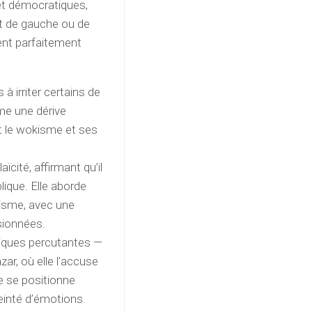
 et démocratiques,
it de gauche ou de
rent parfaitement
s à irriter certains de
mme une dérive
t le wokisme et ses
ïcité, affirmant qu’il
blique. Elle aborde
itisme, avec une
sionnées.
tiques percutantes —
r, où elle l’accuse
le se positionne
einté d’émotions.