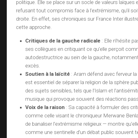
politique. Elle se place sur un socle de valeurs laïques
refusant tout compromis face à l’extrémisme, qu’il so
droite. En effet, ses chroniques sur France Inter illust
cette approche.
Critiques de la gauche radicale
: Elle n’hésite pa
ses collègues en critiquant ce qu’elle perçoit co
autodestructrice au sein de la gauche, notammen
excès.
Soutien à la laïcité
: Aram défend avec ferveur la la
est essentiel de séparer la religion de la sphère pu
des sujets sensibles, tels que l’Islam et l’antisém
musique qui provoque souvent des réactions pas
Voix de la raison
: Sa capacité à formuler des cri
comme celle visant le chroniqueur Merwane Benlaza
de banaliser l’extrémisme religieux — montre qu’el
comme une sentinelle d’un débat public souvent t