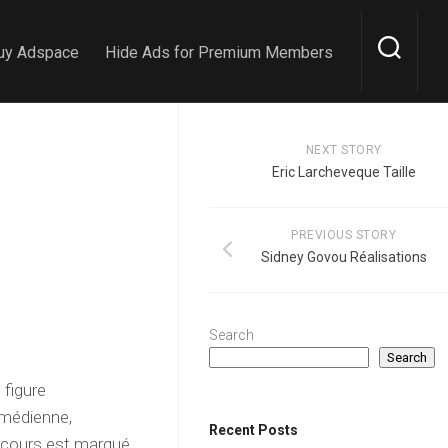
uy Adspace
Hide Ads for Premium Members
NEXT STORY
Eric Larcheveque Taille
PREVIOUS STORY
Sidney Govou Réalisations
Search
Search
 figure
omédienne,
Recent Posts
arcours est marqué