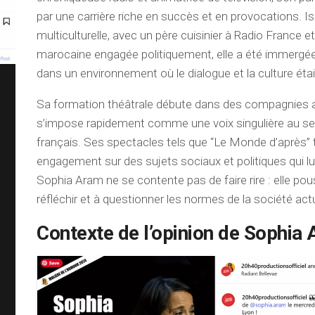
par une carrière riche en succès et en provocations. Is
multiculturelle, avec un père cuisinier à Radio France e
marocaine engagée politiquement, elle a été immergé
dans un environnement où le dialogue et la culture étai
Sa formation théâtrale débute dans des compagnies art
s’impose rapidement comme une voix singulière au se
français. Ses spectacles tels que “Le Monde d’après”
engagement sur des sujets sociaux et politiques qui lu
Sophia Aram ne se contente pas de faire rire : elle po
réfléchir et à questionner les normes de la société actu
Contexte de l’opinion de Sophia