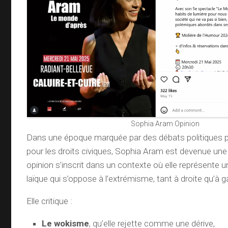
Sophia Aram Opinion
Dans une époque marquée par des débats politiques po
pour les droits civiques, Sophia Aram est devenue une 
opinion s’inscrit dans un contexte où elle représente 
laïque qui s’oppose à l’extrémisme, tant à droite qu’à 
Elle critique :
Le wokisme
, qu’elle rejette comme une dérive,