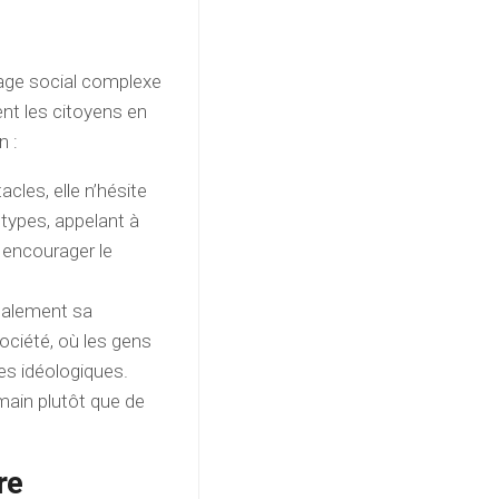
age social complexe
ent les citoyens en
n :
cles, elle n’hésite
otypes, appelant à
 encourager le
galement sa
société, où les gens
es idéologiques.
main plutôt que de
re