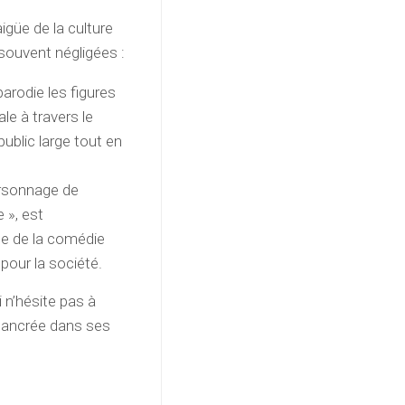
güe de la culture
s souvent négligées :
parodie les figures
le à travers le
ublic large tout en
personnage de
 », est
de de la comédie
pour la société.
 n’hésite pas à
 ancrée dans ses