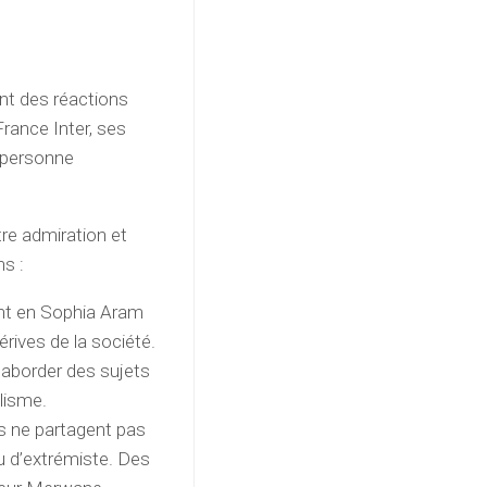
nt des réactions
France Inter, ses
 personne
re admiration et
ns :
nt en Sophia Aram
érives de la société.
 aborder des sujets
lisme.
rs ne partagent pas
ou d’extrémiste. Des