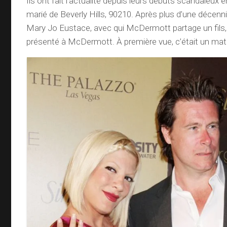
Ils ont fait l’actualité depuis leurs débuts scandaleux 
marié de Beverly Hills, 90210. Après plus d’une décen
Mary Jo Eustace, avec qui McDermott partage un fils, J
présenté à McDermott. À première vue, c’était un matc