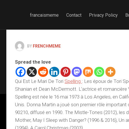
francaismeme
Contact
Privacy Policy
B
BY
FRENCHMEME
Spread the love
Qui Est Le Mari De Tori
Spelling
: Les époux de Tori Spe
Shanian et Dean McDermott. L’actrice et romancière 
Spelling est née le 16 mai 1973 à Los Angeles, en Calif
Unis. Donna Martin a joué son premier rôle important d
90210, diffusé en 1990. The Mistle-Tones (2012), les 
Mother, May I Sleep with Danger? (1996 & 2016), Un a
(1994), A Carol Christmas (2003),