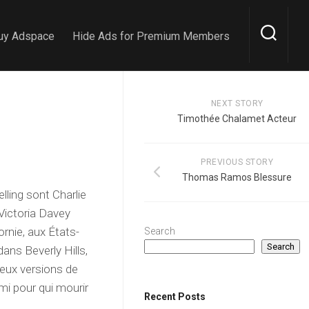
uy Adspace
Hide Ads for Premium Members
NEXT STORY
Timothée Chalamet Acteur
PREVIOUS STORY
Thomas Ramos Blessure
lling sont Charlie
Victoria Davey
ornie, aux États-
Search
Search
ans Beverly Hills,
deux versions de
mi pour qui mourir
Recent Posts