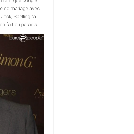
en tant que couple
nie de mariage avec
ack, Spelling l’a
h fait au paradis.