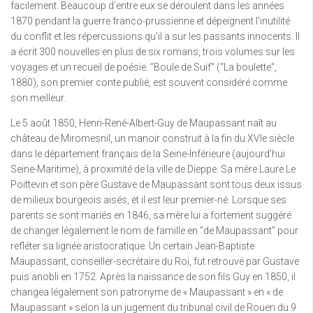
facilement. Beaucoup d’entre eux se déroulent dans les années
1870 pendant la guerre franco-prussienne et dépeignent l’inutilité
du conflit et les répercussions qu’il a sur les passants innocents. Il
a écrit 300 nouvelles en plus de six romans, trois volumes sur les
voyages et un recueil de poésie. “Boule de Suif” (“La boulette”,
1880), son premier conte publié, est souvent considéré comme
son meilleur.
Le 5 août 1850, Henri-René-Albert-Guy de Maupassant naît au
château de Miromesnil, un manoir construit à la fin du XVIe siècle
dans le département français de la Seine-Inférieure (aujourd’hui
Seine-Maritime), à ​​proximité de la ville de Dieppe. Sa mère Laure Le
Poittevin et son père Gustave de Maupassant sont tous deux issus
de milieux bourgeois aisés, et il est leur premier-né. Lorsque ses
parents se sont mariés en 1846, sa mère lui a fortement suggéré
de changer légalement le nom de famille en “de Maupassant” pour
refléter sa lignée aristocratique. Un certain Jean-Baptiste
Maupassant, conseiller-secrétaire du Roi, fut retrouvé par Gustave
puis anobli en 1752. Après la naissance de son fils Guy en 1850, il
changea légalement son patronyme de « Maupassant » en « de
Maupassant » selon la un jugement du tribunal civil de Rouen du 9