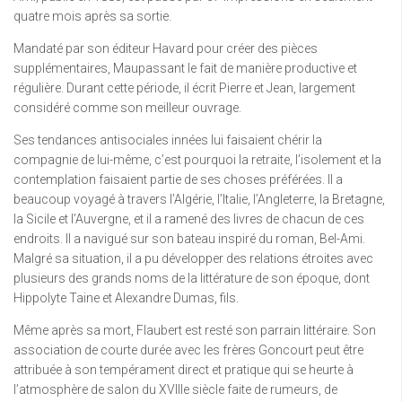
quatre mois après sa sortie.
Mandaté par son éditeur Havard pour créer des pièces
supplémentaires, Maupassant le fait de manière productive et
régulière. Durant cette période, il écrit Pierre et Jean, largement
considéré comme son meilleur ouvrage.
Ses tendances antisociales innées lui faisaient chérir la
compagnie de lui-même, c’est pourquoi la retraite, l’isolement et la
contemplation faisaient partie de ses choses préférées. Il a
beaucoup voyagé à travers l’Algérie, l’Italie, l’Angleterre, la Bretagne,
la Sicile et l’Auvergne, et il a ramené des livres de chacun de ces
endroits. Il a navigué sur son bateau inspiré du roman, Bel-Ami.
Malgré sa situation, il a pu développer des relations étroites avec
plusieurs des grands noms de la littérature de son époque, dont
Hippolyte Taine et Alexandre Dumas, fils.
Même après sa mort, Flaubert est resté son parrain littéraire. Son
association de courte durée avec les frères Goncourt peut être
attribuée à son tempérament direct et pratique qui se heurte à
l’atmosphère de salon du XVIIIe siècle faite de rumeurs, de