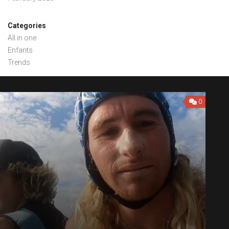
Categories
All in one
Enfants
Trends
0