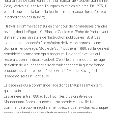
naturalistes se sont réunis dans la maison de Flaubert, dont Émile
Zola, l’écrivain russe Ivan Tourgueniev et bien d’autres. En 1875, il
écrit et joue dans la farce “la feuille de rose, maison turque” (avec
la bénédiction de Flaubert).
Il travaille comme rédacteur en chef pour de nombreuses grandes
revues, dont Le Figaro, Gil Blas, Le Gaulois et l’Écho de Paris, avant
d’être muté au ministère de l’Instruction publique en 1878. Ses
loisirs sont consacrés à la création de livres. et contes courts.
Son premier ouvrage, “Boule de Suif”, publié en 1880, est largement
considéré comme son opus magnum. Un « chef-d’œuvre qui
restera », comme disait Flaubert. C’était le premier court métrage
de fiction de Maupassant à se dérouler pendant la guerre franco-
prussienne ; d’autres, dont “Deux Amis”, “Mother Savage” et
“Mademoiselle Fifi”, ont suivi.
La décennie qui a commencé l’âge d’or de Maupassant en tant
qu’écrivain.
Les années entre 1880 et 1891 sont les plus créatives de
Maupassant. Après le succès de sa première nouvelle, il a
commencé à publier régulièrement deux à quatre volumes chaque
année. Il a réussi dans les affaires grâce à ses capacités.