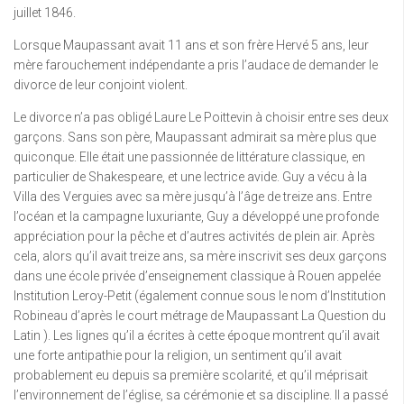
juillet 1846.
Lorsque Maupassant avait 11 ans et son frère Hervé 5 ans, leur
mère farouchement indépendante a pris l’audace de demander le
divorce de leur conjoint violent.
Le divorce n’a pas obligé Laure Le Poittevin à choisir entre ses deux
garçons. Sans son père, Maupassant admirait sa mère plus que
quiconque. Elle était une passionnée de littérature classique, en
particulier de Shakespeare, et une lectrice avide. Guy a vécu à la
Villa des Verguies avec sa mère jusqu’à l’âge de treize ans. Entre
l’océan et la campagne luxuriante, Guy a développé une profonde
appréciation pour la pêche et d’autres activités de plein air. Après
cela, alors qu’il avait treize ans, sa mère inscrivit ses deux garçons
dans une école privée d’enseignement classique à Rouen appelée
Institution Leroy-Petit (également connue sous le nom d’Institution
Robineau d’après le court métrage de Maupassant La Question du
Latin ). Les lignes qu’il a écrites à cette époque montrent qu’il avait
une forte antipathie pour la religion, un sentiment qu’il avait
probablement eu depuis sa première scolarité, et qu’il méprisait
l’environnement de l’église, sa cérémonie et sa discipline. Il a passé