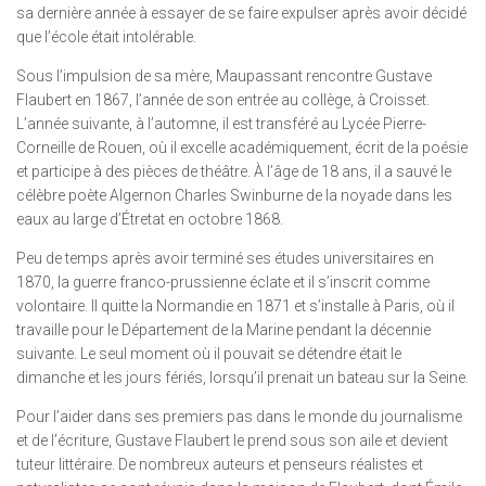
sa dernière année à essayer de se faire expulser après avoir décidé
que l’école était intolérable.
Sous l’impulsion de sa mère, Maupassant rencontre Gustave
Flaubert en 1867, l’année de son entrée au collège, à Croisset.
L’année suivante, à l’automne, il est transféré au Lycée Pierre-
Corneille de Rouen, où il excelle académiquement, écrit de la poésie
et participe à des pièces de théâtre. À l’âge de 18 ans, il a sauvé le
célèbre poète Algernon Charles Swinburne de la noyade dans les
eaux au large d’Étretat en octobre 1868.
Peu de temps après avoir terminé ses études universitaires en
1870, la guerre franco-prussienne éclate et il s’inscrit comme
volontaire. Il quitte la Normandie en 1871 et s’installe à Paris, où il
travaille pour le Département de la Marine pendant la décennie
suivante. Le seul moment où il pouvait se détendre était le
dimanche et les jours fériés, lorsqu’il prenait un bateau sur la Seine.
Pour l’aider dans ses premiers pas dans le monde du journalisme
et de l’écriture, Gustave Flaubert le prend sous son aile et devient
tuteur littéraire. De nombreux auteurs et penseurs réalistes et