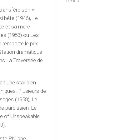
Trends
l transfère son «
 bête (1946), Le
te et sa mère
res (1953) ou Les
l remporte le prix
rétation dramatique
ans La Traversée de
ait une star bien
omiques. Plusieurs de
isages (1958), Le
de paroissien, Le
lle of Unspeakable
0).
te Philippe