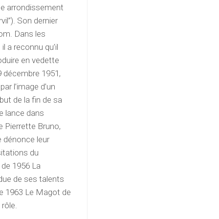
 11e arrondissement
il”). Son dernier
 nom. Dans les
 il a reconnu qu’il
oduire en vedette
 9 décembre 1951,
 par l’image d’un
but de la fin de sa
se lance dans
 Pierrette Bruno,
se dénonce leur
itations du
m de 1956 La
ndue de ses talents
m de 1963 Le Magot de
 rôle.