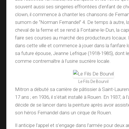
souvent aussi ses singeries effrontées d’enfant de ch
clown, il commence à chanter les chansons de Fernandel
surnom de “Norman Fernandel” 4. De temps à autre, la 
cheval de la ferme et se rend à Fontaine-le-Dun, la cap
faire ses courses au marché des producteurs locaux. En 
dans cette ville et commence à jouer dans la fanfare lo
sa future épouse, Jeanne Lefrique (1918-1985), dont le 
comme contremaître à l’usine sucrière locale.
Le Fils De Bourvil
Mitron a débuté sa carrière de pâtissier à Saint-Lauren
17 ans ; en 1936, il s’était installé à Rouen. En 1937, à l’
décide de se lancer dans la peinture après avoir assis
son héros Fernandel dans un cirque de Rouen.
Il anticipe l’appel et s’engage dans l’armée pour deux an