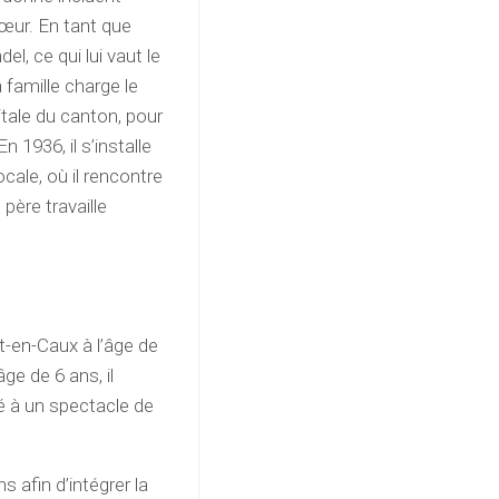
œur. En tant que
, ce qui lui vaut le
famille charge le
itale du canton, pour
1936, il s’installe
cale, où il rencontre
père travaille
t-en-Caux à l’âge de
âge de 6 ans, il
té à un spectacle de
s afin d’intégrer la