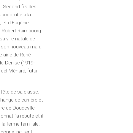
. Second fils des
 succombé à la
, et d’Eugénie
é Robert Raimbourg
sa ville natale de
et son nouveau mari,
re aîné de René
de Denise (1919-
rcel Ménard, futur
 tête de sa classe.
l change de carrière et
ire de Doudeville
nnat l’a rebuté et il
 la ferme familiale.
il donne incluent