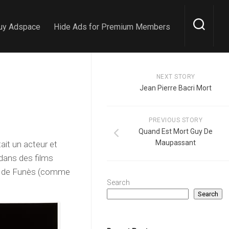
uy Adspace
Hide Ads for Premium Members
NEXT STORY
Jean Pierre Bacri Mort
PREVIOUS STORY
Quand Est Mort Guy De
Maupassant
ait un acteur et
dans des films
is de Funès (comme
Search
Search