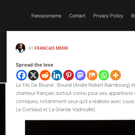
francaismeme
Contact
Privacy Policy
B
BY
FRANCAIS MEME
Spread the love
Le Fils De Bourvil : Bourvil (André Robert Raimbourg) ét
chanteur français surtout connu pour ses apparitions 
comiques, notamment ceux qu’il a réalisés avec Lou
Le Corniaud et La Grande Vadrouille).