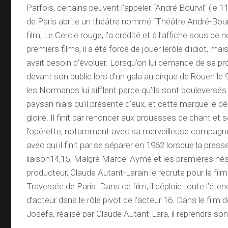
Parfois, certains peuvent l’appeler “André Bourvil” (le
de Paris abrite un théâtre nommé “Théâtre André-Bourv
film, Le Cercle rouge, l’a crédité et à l’affiche sous ce
premiers films, il a été forcé de jouer lerôle d’idiot, mais
avait besoin d’évoluer. Lorsqu’on lui demande de se pr
devant son public lors d’un gala au cirque de Rouen le
les Normands lui sifflent parce qu’ils sont bouleversés
paysan niais qu’il présente d’eux, et cette marque le dé
gloire. Il finit par renoncer aux prouesses de chant et 
l’opérette, notamment avec sa merveilleuse compagne
avec qui il finit par se séparer en 1962 lorsque la pres
liaison14,15. Malgré Marcel Aymé et les premières hés
producteur, Claude Autant-Larain le recrute pour le fil
Traversée de Paris. Dans ce film, il déploie toute l’éte
d’acteur dans le rôle pivot de l’acteur 16. Dans le fil
Josefa, réalisé par Claude Autant-Lara, il reprendra son