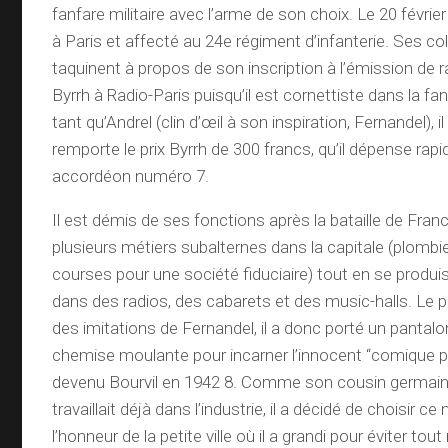
fanfare militaire avec l’arme de son choix. Le 20 février
à Paris et affecté au 24e régiment d’infanterie. Ses co
taquinent à propos de son inscription à l’émission de 
Byrrh à Radio-Paris puisqu’il est cornettiste dans la fan
tant qu’Andrel (clin d’œil à son inspiration, Fernandel), 
remporte le prix Byrrh de 300 francs, qu’il dépense ra
accordéon numéro 7.
Il est démis de ses fonctions après la bataille de Fran
plusieurs métiers subalternes dans la capitale (plombi
courses pour une société fiduciaire) tout en se produ
dans des radios, des cabarets et des music-halls. Le pu
des imitations de Fernandel, il a donc porté un pantalo
chemise moulante pour incarner l’innocent “comique p
devenu Bourvil en 1942 8. Comme son cousin germai
travaillait déjà dans l’industrie, il a décidé de choisir 
l’honneur de la petite ville où il a grandi pour éviter to