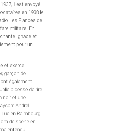
 1937, il est envoyé
locataires en 1938 le
radio Les Fiancés de
fare militaire. En
il chante Ignace et
pidement pour un
ce et exerce
er, garçon de
isant également
blic a cessé de rire
n noir et une
aysan” Andrel
n Lucien Raimbourg
ce nom de scène en
ut malentendu.