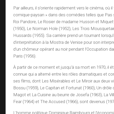
Par ailleurs, il s’oriente rapidement vers le cinéma, où i
comique-paysan » dans des comédies telles que Pas si
Roi Pandore, Le Rosier de madame Husson et Miquet
(1950), Le Norman Hole (1952), Les Trois Mousquetai
Hussards (1955). Sa carrière prend un tournant lorsqu’i
d’interprétation à la Mostra de Venise pour son interp
d’un chômeur opérant au noir pendant l’Occupation d
Paris (1956).
À partir de ce moment et jusqu’à sa mort en 1970, il ét
connue qui a alterné entre les rôles dramatiques et c
ses films, dont Les Misérables et Le Miroir aux deux v
Bossu (1959), Le Capitan et Fortunat (1960), Un drôle 
Magot et La Cuisine au beurre de Josefa (1963), La Vi
Fear (1964) et The Accused (1966), sont devenus (197
L’homme politique Dominique Raimbourg et l’économis