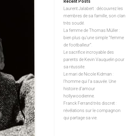
Recent Posts
Laurent Jalabert : découvrez les
membres de sa famille, son clan
très soudé.
La femme de Thomas Müller :
bien plus qu’une simple “femme
de footballeur”.
Le sacrifice incroyable des
parents de Kevin Vauquelin pour
sa réussite.
Le mari de Nicole Kidman :
l’homme qui l’a sauvée. Une
histoire d’amour
hollywoodienne.
Franck Ferrand très discret :
révélations sur le compagnon
qui partage sa vie.