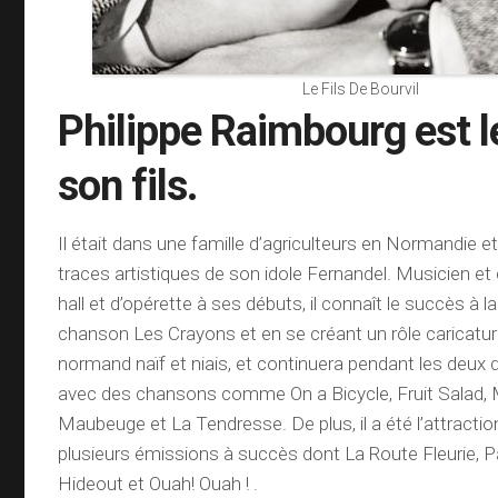
Le Fils De Bourvil
Philippe Raimbourg est 
son fils.
Il était dans une famille d’agriculteurs en Normandie et 
traces artistiques de son idole Fernandel. Musicien e
hall et d’opérette à ses débuts, il connaît le succès à l
chanson Les Crayons et en se créant un rôle caricatu
normand naïf et niais, et continuera pendant les deux
avec des chansons comme On a Bicycle, Fruit Salad, 
Maubeuge et La Tendresse. De plus, il a été l’attractio
plusieurs émissions à succès dont La Route Fleurie, P
Hideout et Ouah! Ouah ! .