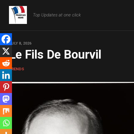
Skip
to
Top Updates at one click
content
JULY 8, 2026
Le Fils De Bourvil
TRENDS