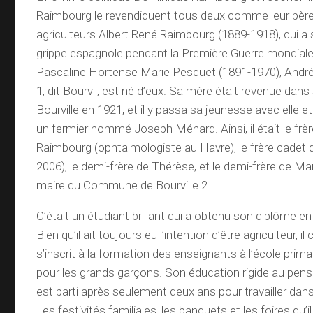
Raimbourg le revendiquent tous deux comme leur père
agriculteurs Albert René Raimbourg (1889-1918), qui a
grippe espagnole pendant la Première Guerre mondiale
Pascaline Hortense Marie Pesquet (1891-1970), Andr
1, dit Bourvil, est né d’eux. Sa mère était revenue dans 
Bourville en 1921, et il y passa sa jeunesse avec elle 
un fermier nommé Joseph Ménard. Ainsi, il était le frè
Raimbourg (ophtalmologiste au Havre), le frère cadet 
2006), le demi-frère de Thérèse, et le demi-frère de Ma
maire du Commune de Bourville 2.
C’était un étudiant brillant qui a obtenu son diplôme en
Bien qu’il ait toujours eu l’intention d’être agriculteur, i
s’inscrit à la formation des enseignants à l’école prima
pour les grands garçons. Son éducation rigide au pensio
est parti après seulement deux ans pour travailler dans
Les festivités familiales, les banquets et les foires qu’