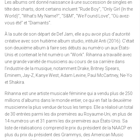
Les albums ont donné naissance à une succession de singles en
tête des charts, dont certains incluent “Rude Boy”, “Only Girl (In the
World)”, “What’s My Name?”, “S&M”, “We Found Love”, “Où avez-
vous été” et “Diamants”.
À la suite de son départ de Def Jam, elle a pu avoir plus d’autorité
créative avec son huitième album studio, intitulé Anti (2016). C’était
son deuxième album à faire ses débuts au numéro un aux États-
Unis et contenait le hit numéro un “Work”. Rihanna a travaillé avec
une grande variété de musiciens au cours de sa carrière dans
l’industrie de la musique, notamment Drake, Britney Spears,
Eminem, Jay-Z, Kanye West, Adam Levine, Paul McCartney, Ne-Yo
et Shakira.
Rihanna est une artiste musicale féminine qui a vendu plus de 250
millions d’albums dans le monde entier, ce qui en fait la deuxième
musicienne la plus vendue de tous les temps. Elle a réalisé un total
de 30 entrées parmi les dix premières au Royaume-Uni, en plus de
14 numéros un et 31 parmi les dix premières aux États-Unis. Sa
liste de réalisations comprend le prix du président de la NAACP en
plus du prix du président des Grammys, des American Music