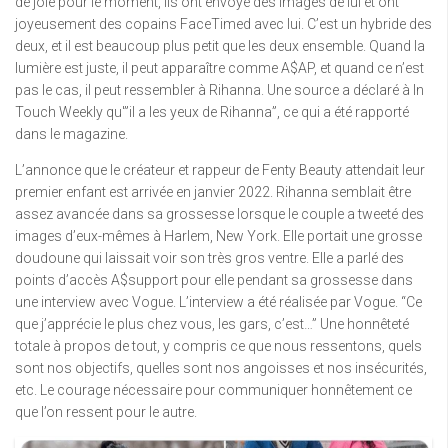
de joie pour le moment, ils ont envoyé des images de lui et ont
joyeusement des copains FaceTimed avec lui. C’est un hybride des
deux, et il est beaucoup plus petit que les deux ensemble. Quand la
lumière est juste, il peut apparaître comme A$AP, et quand ce n’est
pas le cas, il peut ressembler à Rihanna. Une source a déclaré à In
Touch Weekly qu'”il a les yeux de Rihanna”, ce qui a été rapporté
dans le magazine.
L’annonce que le créateur et rappeur de Fenty Beauty attendait leur
premier enfant est arrivée en janvier 2022. Rihanna semblait être
assez avancée dans sa grossesse lorsque le couple a tweeté des
images d’eux-mêmes à Harlem, New York. Elle portait une grosse
doudoune qui laissait voir son très gros ventre. Elle a parlé des
points d’accès A$support pour elle pendant sa grossesse dans
une interview avec Vogue. L’interview a été réalisée par Vogue. “Ce
que j’apprécie le plus chez vous, les gars, c’est…” Une honnêteté
totale à propos de tout, y compris ce que nous ressentons, quels
sont nos objectifs, quelles sont nos angoisses et nos insécurités,
etc. Le courage nécessaire pour communiquer honnêtement ce
que l’on ressent pour le autre.