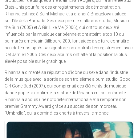
producteur de disques américain Evan Rogers, qui l’a amenée aux
États-Unis pour faire des enregistrements de démonstration.
Rihanna est née à Saint Michael et a grandi à Bridgetown, située
sur l’île de la Barbade. Ses deux premiers albums studio, Music of
the Sun (2005) et A Girl Like Me (2006), qui ont tous deux été
influencés par la musique caribéenne et ont atteint le top 10 du
palmarès américain Billboard 200, l’ont aidée à se faire connaître
peu de temps après sa signature. un contrat d’enregistrement avec
Def Jam en 2005. Ces deux albums ont atteint la position la plus
élevée possible sur le graphique.
Rihanna a cimenté sa réputation d’icône du sexe dans l’industrie
de la musique avec la sortie de son troisième album studio, Good
Girl Gone Bad (2007), qui comprenait des éléments de musique
dance-pop et a confirmé la stature de Rihanna en tant qu’artiste.
Rihanna a acquis une notoriété internationale et a remporté son
premier Grammy Award grâce au succès de son morceau
“Umbrella”, qui a dominé les charts à travers le monde.