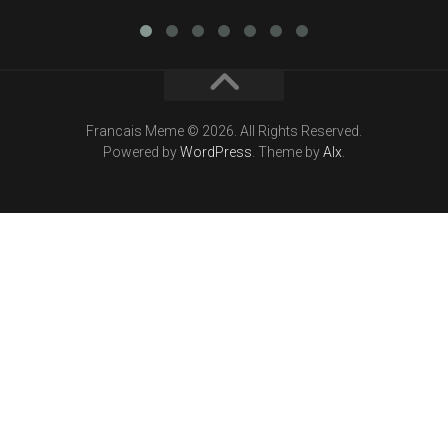
Francais Meme © 2026. All Rights Reserved.
Powered by
WordPress
. Theme by
Alx
.