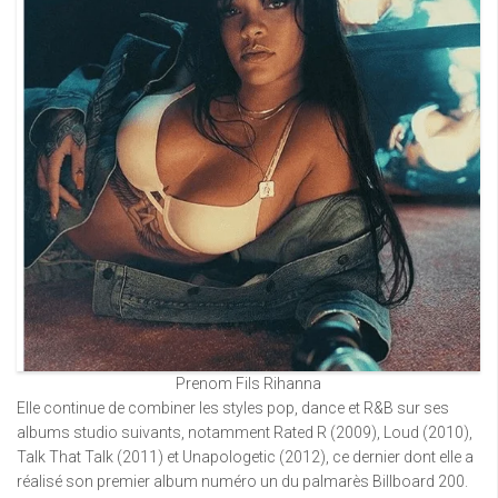
Prenom Fils Rihanna
Elle continue de combiner les styles pop, dance et R&B sur ses
albums studio suivants, notamment Rated R (2009), Loud (2010),
Talk That Talk (2011) et Unapologetic (2012), ce dernier dont elle a
réalisé son premier album numéro un du palmarès Billboard 200.