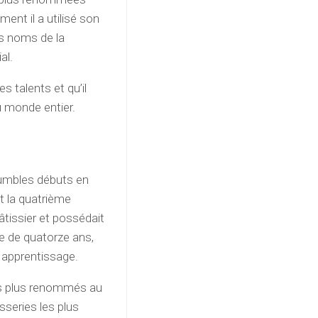
ent il a utilisé son
ds noms de la
al.
s talents et qu’il
u monde entier.
humbles débuts en
t la quatrième
âtissier et possédait
ge de quatorze ans,
 apprentissage.
es plus renommés au
sseries les plus