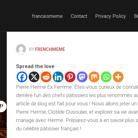
francaismeme
Contact
Privacy Policy
B
BY
FRENCHMEME
Spread the love
Pierre Hermé Ex Femme: Êtes-vous curieux de connaî
derrière l’un des chefs pâtissiers les plus renommés a
article de blog est fait pour vous ! Nous allons jeter u
Pierre Hermé, Clotilde Dusoulier, et explorer sa vie ava
mariage avec Hermé. Préparez-vous à en savoir plus s
du célèbre pâtissier français !