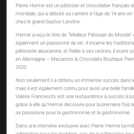
Pierre Hermé est un pâtissier et chocolatier françai
mondiale, qui a débuté sa carrière à l’âge de 14 ans en 
chez le grand Gaston Lenôtre.
Hermé a reçu le titre de “Meilleur Pâtissier du Monde” e
également un passionné de vin. Il incarne les traditions
pâtisserie alsacienne, et fidèle à ses racines, il ouvre
en Allemagne – Macarons & Chocolats Boutique Pierr
2020.
Non seulement il a obtenu un immense succès dans le
mais il est également connu pour avoir une belle fami
Valérie Franceschi, est une restauratrice à succès à pa
grâce à elle qu’Hermé découvre pour la première fois l
se passionne pour la gastronomie et la gastronomie.
Dans une interview exclusive avec Pierre Herme lui-mêm
admiration pour les montres, ses deux pâtisseries le