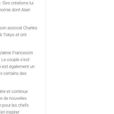
. Ses créations lui
nomie dont Alain
son associé Charles
 à Tokyo et ont
.
Valérie Franceschi
. Le couple s’est
i est également un
ns certains des
ière et continue
re de nouvelles
n pour les chefs
en inspirer