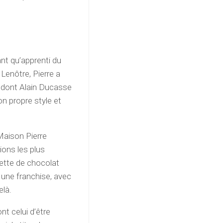
ant qu’apprenti du
Lenôtre, Pierre a
, dont Alain Ducasse
on propre style et
 Maison Pierre
ions les plus
ette de chocolat
 une franchise, avec
elà.
nt celui d’être