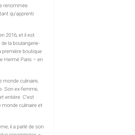
s de renommée
tant qu’apprenti
n 2016, et il est
 de la boulangerie-
 sa première boutique
e Hermé Paris – en
 monde culinaire,
lle. Son ex-femme,
rt entière. C’est
e monde culinaire et
e, il a parlé de son
s plus renommées –