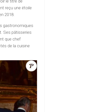
r le titre de
nt reçu une étoile
en 2018.
ques gastronomiques
t. Ses pâtisseries
nt que chef
ctés de la cuisine