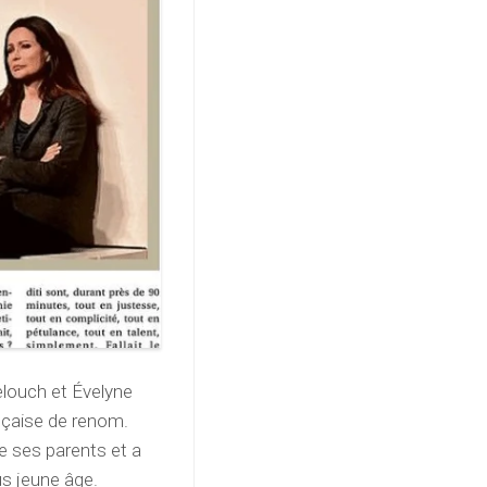
Lelouch et Évelyne
nçaise de renom.
de ses parents et a
s jeune âge.