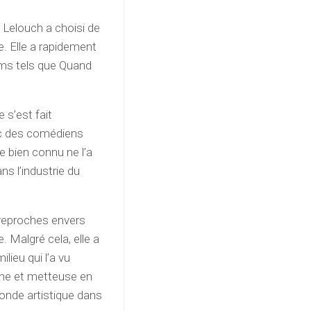
 Lelouch a choisi de
ue. Elle a rapidement
lms tels que Quand
 s’est fait
vec des comédiens
e bien connu ne l’a
ns l’industrie du
reproches envers
 Malgré cela, elle a
lieu qui l’a vu
nne et metteuse en
monde artistique dans