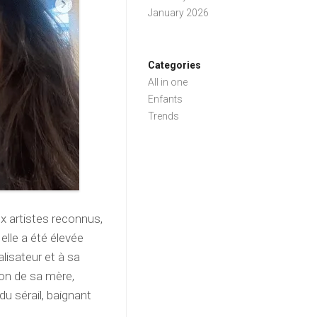
January 2026
Categories
All in one
Enfants
Trends
ux artistes reconnus,
elle a été élevée
lisateur et à sa
on de sa mère,
 du sérail, baignant