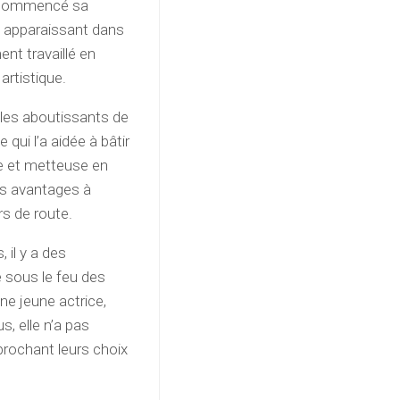
a commencé sa
n apparaissant dans
ent travaillé en
artistique.
 les aboutissants de
qui l’a aidée à bâtir
e et metteuse en
es avantages à
s de route.
il y a des
 sous le feu des
une jeune actrice,
s, elle n’a pas
prochant leurs choix