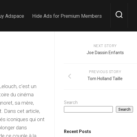
uy Adspace
Hide Ads for Premium Members
NEXT STORY
Joe Dassin Enfants
PREVIOUS STORY
Tom Holland Taille
elouch, c’est un
stoire du cinéma
noret, sa mère,
Search
Search
. Dans cet article,
tés iconiques qui ont
 plonger dans
Recent Posts
 de ce couple à la