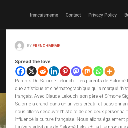
francaismeme
Contact
Privacy Policy
B
BY
FRENCHMEME
Spread the love
Parents De Salomé Lelouch : Les parents de Salomé L
duo artistique et cinématographique qui a marqué l’hi
français. Avec Claude Lelouch, son père et Simone Sig
Salomé a grandi dans un univers créatif et passionnant
nous allons découvrir l’histoire de ces deux personnali
influencé la culture française. Nous allons également
l’univers artistique de Salomé Lelouch, la fille prodigue