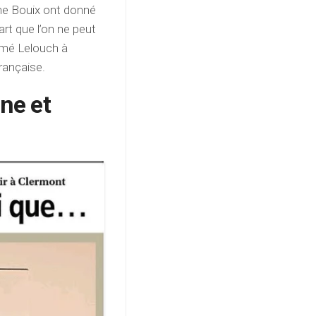
ne Bouix ont donné
’art que l’on ne peut
omé Lelouch à
rançaise.
ne et