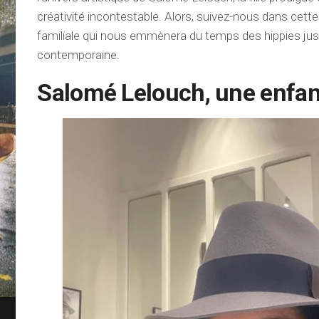
créativité incontestable. Alors, suivez-nous dans cette
familiale qui nous emmènera du temps des hippies jus
contemporaine.
Salomé Lelouch, une enfant