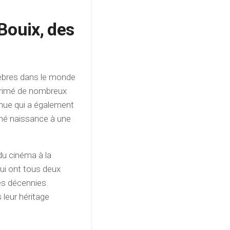
Bouix, des
lèbres dans le monde
 primé de nombreux
nnue qui a également
onné naissance à une
du cinéma à la
qui ont tous deux
es décennies.
leur héritage