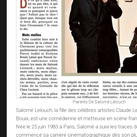
Parents De Salomé Lelouch
Salomé Lelouch, la fille des célèbres artistes Claude 
Bouix, est une comédienne et metteuse en scène fra
Née le 25 juin 1983 à Paris, Salomé a suivi les traces 
commencé sa carrière cinématographique dès son plu