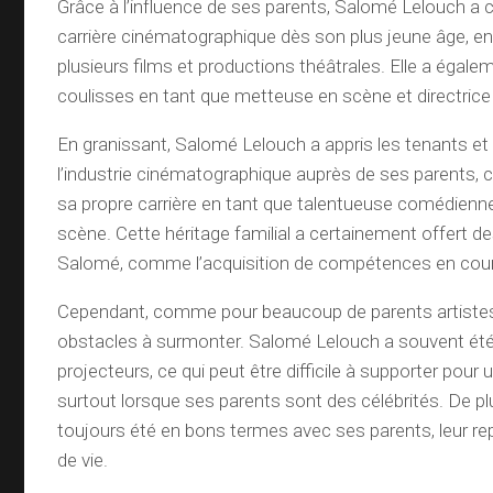
Grâce à l’influence de ses parents, Salomé Lelouch 
carrière cinématographique dès son plus jeune âge, e
plusieurs films et productions théâtrales. Elle a égalem
coulisses en tant que metteuse en scène et directrice 
En granissant, Salomé Lelouch a appris les tenants et
l’industrie cinématographique auprès de ses parents, ce 
sa propre carrière en tant que talentueuse comédienn
scène. Cette héritage familial a certainement offert d
Salomé, comme l’acquisition de compétences en cour
Cependant, comme pour beaucoup de parents artistes, 
obstacles à surmonter. Salomé Lelouch a souvent été
projecteurs, ce qui peut être difficile à supporter pour 
surtout lorsque ses parents sont des célébrités. De plu
toujours été en bons termes avec ses parents, leur re
de vie.