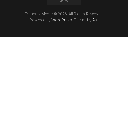
Francais Meme © 2026. All Rights Reserved.
Powered by
WordPress
. Theme by
Alx
.