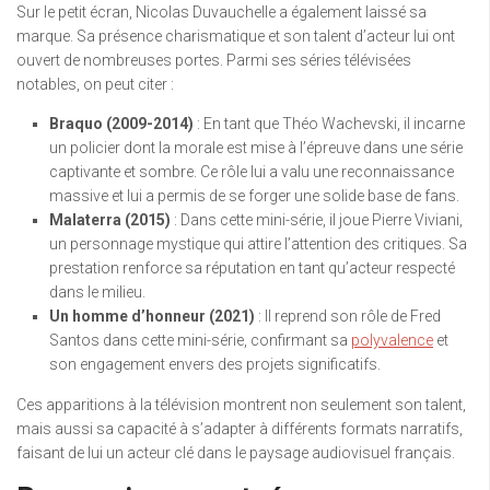
Sur le petit écran, Nicolas Duvauchelle a également laissé sa
marque. Sa présence charismatique et son talent d’acteur lui ont
ouvert de nombreuses portes. Parmi ses séries télévisées
notables, on peut citer :
Braquo (2009-2014)
: En tant que Théo Wachevski, il incarne
un policier dont la morale est mise à l’épreuve dans une série
captivante et sombre. Ce rôle lui a valu une reconnaissance
massive et lui a permis de se forger une solide base de fans.
Malaterra (2015)
: Dans cette mini-série, il joue Pierre Viviani,
un personnage mystique qui attire l’attention des critiques. Sa
prestation renforce sa réputation en tant qu’acteur respecté
dans le milieu.
Un homme d’honneur (2021)
: Il reprend son rôle de Fred
Santos dans cette mini-série, confirmant sa
polyvalence
et
son engagement envers des projets significatifs.
Ces apparitions à la télévision montrent non seulement son talent,
mais aussi sa capacité à s’adapter à différents formats narratifs,
faisant de lui un acteur clé dans le paysage audiovisuel français.