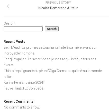
PREVIOUS STORY
Nicolas Demorand Auteur
Search
Search
Recent Posts
Beth Mead : La promesse touchante faite à sa mère avant son
incroyable triomphe.
Tadej Pogačar : Le secret de sa jeunesse qui intrigue tous ses
rivaux.
L’histoire poignante du père d’Olga Carmona qui a ému le monde
entier.
Karine Ferri Enceinte 2024?
Fauve Hautot Et Son Bébé
Recent Comments
No comments to show.