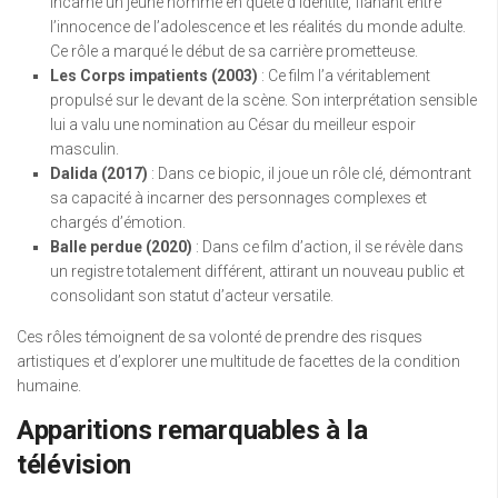
incarne un jeune homme en quête d’identité, flânant entre
l’innocence de l’adolescence et les réalités du monde adulte.
Ce rôle a marqué le début de sa carrière prometteuse.
Les Corps impatients (2003)
: Ce film l’a véritablement
propulsé sur le devant de la scène. Son interprétation sensible
lui a valu une nomination au César du meilleur espoir
masculin.
Dalida (2017)
: Dans ce biopic, il joue un rôle clé, démontrant
sa capacité à incarner des personnages complexes et
chargés d’émotion.
Balle perdue (2020)
: Dans ce film d’action, il se révèle dans
un registre totalement différent, attirant un nouveau public et
consolidant son statut d’acteur versatile.
Ces rôles témoignent de sa volonté de prendre des risques
artistiques et d’explorer une multitude de facettes de la condition
humaine.
Apparitions remarquables à la
télévision