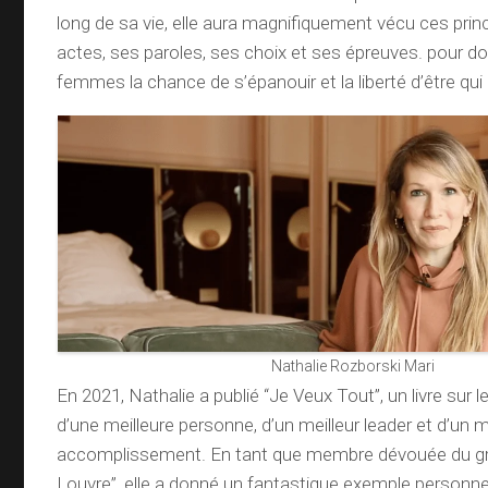
long de sa vie, elle aura magnifiquement vécu ces prin
actes, ses paroles, ses choix et ses épreuves. pour do
femmes la chance de s’épanouir et la liberté d’être qui 
Nathalie Rozborski Mari
En 2021, Nathalie a publié “Je Veux Tout”, un livre sur
d’une meilleure personne, d’un meilleur leader et d’un m
accomplissement. En tant que membre dévouée du 
Louvre”, elle a donné un fantastique exemple personne