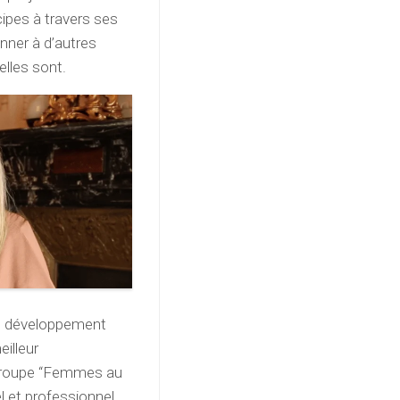
cipes à travers ses
nner à d’autres
elles sont.
 le développement
eilleur
groupe “Femmes au
l et professionnel