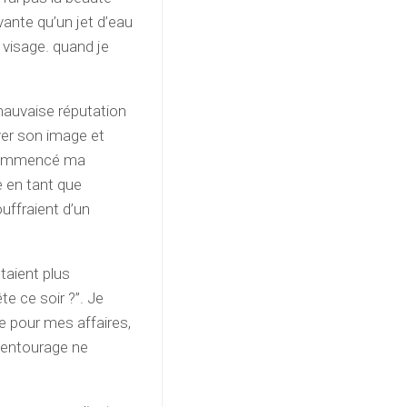
vante qu’un jet d’eau
e visage. quand je
mauvaise réputation
oyer son image et
i commencé ma
e en tant que
uffraient d’un
taient plus
te ce soir ?”. Je
te pour mes affaires,
 entourage ne