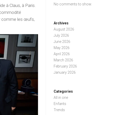
No comments to show.
ide à Claus, à Paris.
ne commodité
er comme les œufs,
Archives
August 2026
July 2026
June 2026
May 2026
April 2026
March 2026
February 2026
January 2026
Categories
All in one
Enfants
Trends