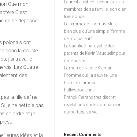
Laurent Jalabert : découvrez les
ation Que mon
membres de sa famille, son clan
actère C’est
très soudé.
hé de se dépasser
La femme de Thomas Müller :
bien plus qu’une simple “femme
de footballeur”.
s polonais ont
Le sacrifice incroyable des
de donc la double
parents de Kevin Vauquelin pour
, j’ai travaillé
sa réussite.
rcial Les Quatre-
Le mari de Nicole Kidman :
palement des
l’homme qui l’a sauvée. Une
histoire d’amour
hollywoodienne.
as la fille de” ne
Franck Ferrand très discret :
. Si je ne nettoie pas
révélations sur le compagnon
qui partage sa vie.
as en ordre et je
 prévu.
eilleures idées et la
Recent Comments