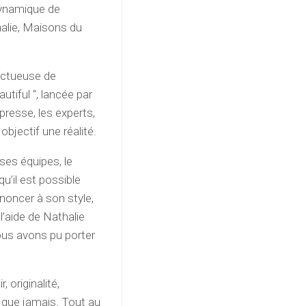
dynamique de
alie, Maisons du
pectueuse de
tiful “, lancée par
presse, les experts,
bjectif une réalité.
es équipes, le
u’il est possible
noncer à son style,
’aide de Nathalie
ous avons pu porter
 originalité,
que jamais. Tout au