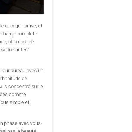
quoi qu’il arrive, et
 recharge complète
sage, chambre de
 séduisantes”
s leur bureau avec un
l’habitude de
uis concentré sur le
dérées comme
ique simple et
 en phase avec vous-
’ai pas la beauté