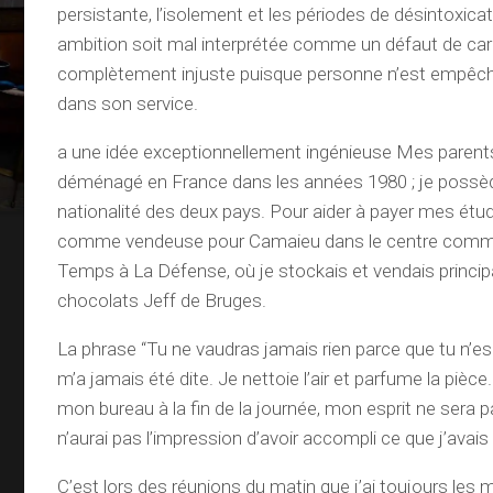
persistante, l’isolement et les périodes de désintoxic
ambition soit mal interprétée comme un défaut de car
complètement injuste puisque personne n’est empêc
dans son service.
a une idée exceptionnellement ingénieuse Mes parent
déménagé en France dans les années 1980 ; je possè
nationalité des deux pays. Pour aider à payer mes études
comme vendeuse pour Camaieu dans le centre comme
Temps à La Défense, où je stockais et vendais princi
chocolats Jeff de Bruges.
La phrase “Tu ne vaudras jamais rien parce que tu n’es p
m’a jamais été dite. Je nettoie l’air et parfume la pièce
mon bureau à la fin de la journée, mon esprit ne sera p
n’aurai pas l’impression d’avoir accompli ce que j’avais
C’est lors des réunions du matin que j’ai toujours les m