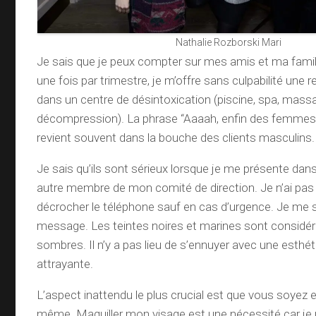
Nathalie Rozborski Mari
Je sais que je peux compter sur mes amis et ma famille 
une fois par trimestre, je m’offre sans culpabilité une
dans un centre de désintoxication (piscine, spa, mas
décompression). La phrase “Aaaah, enfin des femmes
revient souvent dans la bouche des clients masculins.
Je sais qu’ils sont sérieux lorsque je me présente dan
autre membre de mon comité de direction. Je n’ai pas 
décrocher le téléphone sauf en cas d’urgence. Je me s
message. Les teintes noires et marines sont consi
sombres. Il n’y a pas lieu de s’ennuyer avec une esthét
attrayante.
L’aspect inattendu le plus crucial est que vous soyez
même. Maquiller mon visage est une nécessité car je n