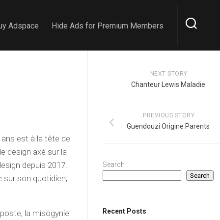
uy Adspace
Hide Ads for Premium Members
NEXT STORY
Chanteur Lewis Maladie
PREVIOUS STORY
Guendouzi Origine Parents
ans est à la tête de
de design axé sur la
design depuis 2017.
Search
Search
 sur son quotidien,
Recent Posts
e poste, la misogynie