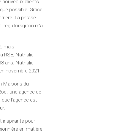
e nouveaux clients
 que possible. Grâce
arrière. La phrase
ai reçu lorsqu’on m’a
é, mais
la RSE, Nathalie
38 ans. Nathalie
e en novembre 2021.
on Maisons du
Rodi, une agence de
le que l’agence est
ur.
t inspirante pour
ionnière en matière