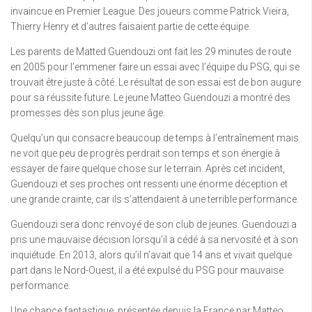
invaincue en Premier League. Des joueurs comme Patrick Vieira,
Thierry Henry et d’autres faisaient partie de cette équipe.
Les parents de Matted Guendouzi ont fait les 29 minutes de route
en 2005 pour l’emmener faire un essai avec l’équipe du PSG, qui se
trouvait être juste à côté. Le résultat de son essai est de bon augure
pour sa réussite future. Le jeune Matteo Guendouzi a montré des
promesses dès son plus jeune âge.
Quelqu’un qui consacre beaucoup de temps à l’entraînement mais
ne voit que peu de progrès perdrait son temps et son énergie à
essayer de faire quelque chose sur le terrain. Après cet incident,
Guendouzi et ses proches ont ressenti une énorme déception et
une grande crainte, car ils s’attendaient à une terrible performance.
Guendouzi sera donc renvoyé de son club de jeunes. Guendouzi a
pris une mauvaise décision lorsqu’il a cédé à sa nervosité et à son
inquiétude. En 2013, alors qu’il n’avait que 14 ans et vivait quelque
part dans le Nord-Ouest, il a été expulsé du PSG pour mauvaise
performance.
Une chance fantastique, présentée depuis la France par Matteo