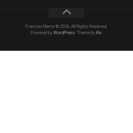
Francais Meme © 2026. All Rights Reserved.
Powered by
WordPress
. Theme by
Alx
.