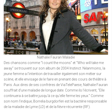
Nathalie Fauran Maladie
Des chansons comme “I count the moons” et “Who will take me
away” se trouvent sur son album de 2004 Instinct. Néanmoins, la
jeune femme a l’intention de travailler également son métier sur
scène, et elle envisage de le faire en prenant des cours de théâtre à
Paris. Aux dires de ses confrères de ViaTelePaese, Nathalie Fauran
souffrait d’une maladie de longue date. Comme ils l’écrivent, “Elle
continuera à se battre jusqu’à ce qu’elle ferme les yeux.” Comme
son nom l’indique, Borrelia burgdorferi est la bactérie responsable
de la maladie de Lyme (LD) et de la fièvre récurrente (RF).