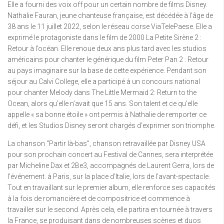
Elle a fourni des voix off pour un certain nombre de films Disney.
Nathalie Fauran, jeune chanteuse française, est décédée à l’âge de
38 ans le 11 juillet 2022, selon le réseau corse ViaTelePaese. Elle a
exprimé le protagoniste dans le film de 2000 La Petite Sirène 2 :
Retour à l’océan. Elle renoue deux ans plus tard avec les studios
américains pour chanter le générique du film Peter Pan 2 : Retour
au pays imaginaire sur la base de cette expérience. Pendant son
séjour au Calvi College, elle a participé à un concours national
pour chanter Melody dans The Little Mermaid 2: Return to the
Ocean, alors qu’elle n’avait que 15 ans. Son talent et ce qu’elle
appelle « sa bonne étoile » ont permis à Nathalie de remporter ce
défi, et les Studios Disney seront chargés d’exprimer son triomphe.
La chanson “Partir là-bas”, chanson retravaillée par Disney USA
pour son prochain concert au Festival de Cannes, sera interprétée
par Micheline Dax et 2Be3, accompagnés de Laurent Gerra, lors de
l’événement. à Paris, sur la place d’Italie, lors de l’avant-spectacle.
Tout en travaillant sur le premier album, elle renforce ses capacités
à la fois de romancière et de compositrice et commence à
travailler sur le second. Après cela, elle partira en tournée à travers
la France, se produisant dans de nombreuses scènes et duos