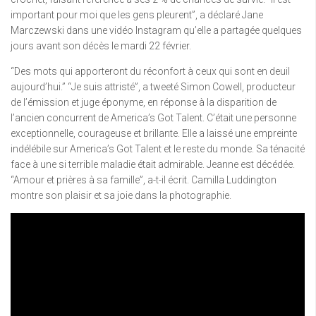
important pour moi que les gens pleurent”, a déclaré Jane
Marczewski dans une vidéo Instagram qu’elle a partagée quelques
jours avant son décès le mardi 22 février.
“Des mots qui apporteront du réconfort à ceux qui sont en deuil
aujourd’hui.” “Je suis attristé”, a tweeté Simon Cowell, producteur
de l’émission et juge éponyme, en réponse à la disparition de
l’ancien concurrent de America’s Got Talent. C’était une personne
exceptionnelle, courageuse et brillante. Elle a laissé une empreinte
indélébile sur America’s Got Talent et le reste du monde. Sa ténacité
face à une si terrible maladie était admirable. Jeanne est décédée.
“Amour et prières à sa famille”, a-t-il écrit. Camilla Luddington
montre son plaisir et sa joie dans la photographie.