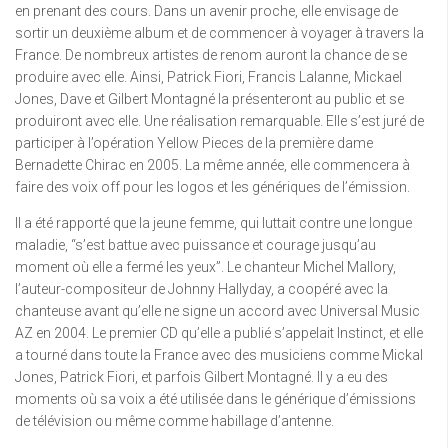
en prenant des cours. Dans un avenir proche, elle envisage de
sortir un deuxième album et de commencer à voyager à travers la
France. De nombreux artistes de renom auront la chance de se
produire avec elle. Ainsi, Patrick Fiori, Francis Lalanne, Mickael
Jones, Dave et Gilbert Montagné la présenteront au public et se
produiront avec elle. Une réalisation remarquable. Elle s’est juré de
participer à l’opération Yellow Pieces de la première dame
Bernadette Chirac en 2005. La même année, elle commencera à
faire des voix off pour les logos et les génériques de l’émission.
Il a été rapporté que la jeune femme, qui luttait contre une longue
maladie, “s’est battue avec puissance et courage jusqu’au
moment où elle a fermé les yeux”. Le chanteur Michel Mallory,
l’auteur-compositeur de Johnny Hallyday, a coopéré avec la
chanteuse avant qu’elle ne signe un accord avec Universal Music
AZ en 2004. Le premier CD qu’elle a publié s’appelait Instinct, et elle
a tourné dans toute la France avec des musiciens comme Mickal
Jones, Patrick Fiori, et parfois Gilbert Montagné. Il y a eu des
moments où sa voix a été utilisée dans le générique d’émissions
de télévision ou même comme habillage d’antenne.