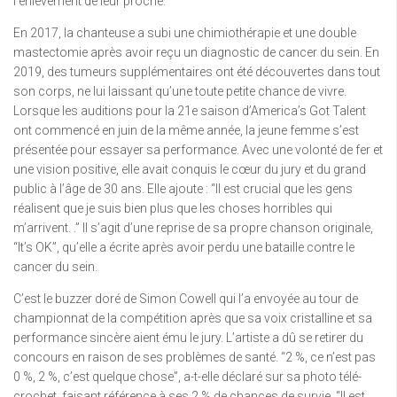
l’enlèvement de leur proche.
En 2017, la chanteuse a subi une chimiothérapie et une double
mastectomie après avoir reçu un diagnostic de cancer du sein. En
2019, des tumeurs supplémentaires ont été découvertes dans tout
son corps, ne lui laissant qu’une toute petite chance de vivre.
Lorsque les auditions pour la 21e saison d’America’s Got Talent
ont commencé en juin de la même année, la jeune femme s’est
présentée pour essayer sa performance. Avec une volonté de fer et
une vision positive, elle avait conquis le cœur du jury et du grand
public à l’âge de 30 ans. Elle ajoute : “Il est crucial que les gens
réalisent que je suis bien plus que les choses horribles qui
m’arrivent. .” Il s’agit d’une reprise de sa propre chanson originale,
“It’s OK”, qu’elle a écrite après avoir perdu une bataille contre le
cancer du sein.
C’est le buzzer doré de Simon Cowell qui l’a envoyée au tour de
championnat de la compétition après que sa voix cristalline et sa
performance sincère aient ému le jury. L’artiste a dû se retirer du
concours en raison de ses problèmes de santé. “2 %, ce n’est pas
0 %, 2 %, c’est quelque chose”, a-t-elle déclaré sur sa photo télé-
crochet, faisant référence à ses 2 % de chances de survie. “Il est