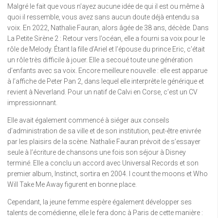
Malgré le fait que vous n’ayez aucune idée de qui il est ou même à
quoi il ressemble, vous avez sans aucun doute déjà entendu sa
voix. En 2022, Nathalie Fauran, alors âgée de 38 ans, décède. Dans
La Petite Sirène 2 : Retour vers l’océan, elle a fourni sa voix pour le
rôle de Melody. Étant la fille d’Ariel et l’épouse du prince Eric, c’était
un rôle très difficile à jouer. Elle a secoué toute une génération
d’enfants avec sa voix. Encore meilleure nouvelle : elle est apparue
à l’affiche de Peter Pan 2, dans lequel elle interprète le générique et
revient à Neverland. Pour un natif de Calvi en Corse, c’est un CV
impressionnant.
Elle avait également commencé à siéger aux conseils
d’administration de sa ville et de son institution, peut-être enivrée
par les plaisirs de la scène. Nathalie Fauran prévoit de s’essayer
seule à l’écriture de chansons une fois son séjour à Disney
terminé. Elle a conclu un accord avec Universal Records et son
premier album, Instinct, sortira en 2004. I count the moons et Who
Will Take Me Away figurent en bonne place.
Cependant, la jeune femme espère également développer ses
talents de comédienne, elle le fera donc à Paris de cette manière :