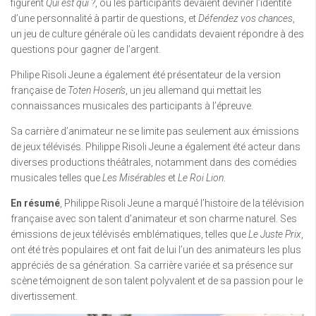
figurent
Qui est qui ?
, où les participants devaient deviner l’identité
d’une personnalité à partir de questions, et
Défendez vos chances
,
un jeu de culture générale où les candidats devaient répondre à des
questions pour gagner de l’argent.
Philipe Risoli Jeune a également été présentateur de la version
française de
Toten Hosen’s
, un jeu allemand qui mettait les
connaissances musicales des participants à l’épreuve.
Sa carrière d’animateur ne se limite pas seulement aux émissions
de jeux télévisés. Philippe Risoli Jeune a également été acteur dans
diverses productions théâtrales, notamment dans des comédies
musicales telles que
Les Misérables
et
Le Roi Lion
.
En résumé
, Philippe Risoli Jeune a marqué l’histoire de la télévision
française avec son talent d’animateur et son charme naturel. Ses
émissions de jeux télévisés emblématiques, telles que
Le Juste Prix
,
ont été très populaires et ont fait de lui l’un des animateurs les plus
appréciés de sa génération. Sa carrière variée et sa présence sur
scène témoignent de son talent polyvalent et de sa passion pour le
divertissement.