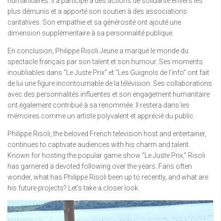
humanitaires. Il a participé à des actions de solidarité envers les
plus démunis et a apporté son soutien à des associations
caritatives. Son empathie et sa générosité ont ajouté une
dimension supplémentaire à sa personnalité publique.
En conclusion, Philippe Risoli Jeune a marqué le monde du
spectacle français par son talent et son humour. Ses moments
inoubliables dans “Le Juste Prix” et “Les Guignols de l’info” ont fait
de lui une figure incontournable de la télévision. Ses collaborations
avec des personnalités influentes et son engagement humanitaire
ont également contribué à sa renommée. Il restera dans les
mémoires comme un artiste polyvalent et apprécié du public.
Philippe Risoli, the beloved French television host and entertainer,
continues to captivate audiences with his charm and talent.
Known for hosting the popular game show “Le Juste Prix,” Risoli
has garnered a devoted following over the years. Fans often
wonder, what has Philippe Risoli been up to recently, and what are
his future projects? Let’s take a closer look.