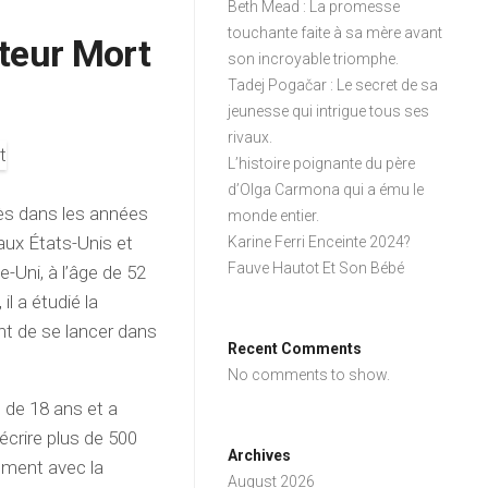
Beth Mead : La promesse
touchante faite à sa mère avant
iteur Mort
son incroyable triomphe.
Tadej Pogačar : Le secret de sa
jeunesse qui intrigue tous ses
rivaux.
L’histoire poignante du père
d’Olga Carmona qui a ému le
ès dans les années
monde entier.
aux États-Unis et
Karine Ferri Enceinte 2024?
Fauve Hautot Et Son Bébé
Uni, à l’âge de 52
l a étudié la
t de se lancer dans
Recent Comments
No comments to show.
de 18 ans et a
écrire plus de 500
Archives
amment avec la
August 2026