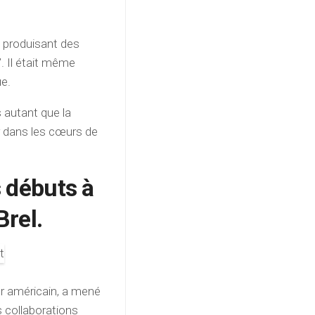
, produisant des
. Il était même
ue.
 autant que la
r dans les cœurs de
s débuts à
rel.
r américain, a mené
s collaborations