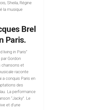
is, Sheila, Régine
é la musique
cques Brel
in Paris.
living in Paris”
gé par Gordon
es chansons et
usicale raconte
ui a conquis Paris en
aptations des
Blau. La performance
anson “Jacky”. Le
ve et d’une