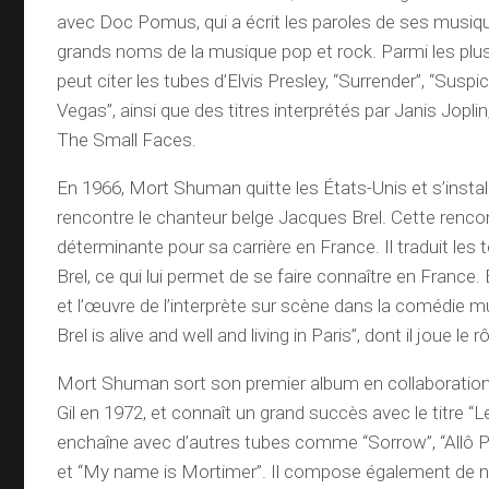
avec Doc Pomus, qui a écrit les paroles de ses musiqu
grands noms de la musique pop et rock. Parmi les pl
peut citer les tubes d’Elvis Presley, “Surrender”, “Suspic
Vegas”, ainsi que des titres interprétés par Janis Jopli
The Small Faces.
En 1966, Mort Shuman quitte les États-Unis et s’install
rencontre le chanteur belge Jacques Brel. Cette renco
déterminante pour sa carrière en France. Il traduit les
Brel, ce qui lui permet de se faire connaître en France. En
et l’œuvre de l’interprète sur scène dans la comédie 
Brel is alive and well and living in Paris”, dont il joue le rô
Mort Shuman sort son premier album en collaboratio
Gil en 1972, et connaît un grand succès avec le titre “Le
enchaîne avec d’autres tubes comme “Sorrow”, “Allô 
et “My name is Mortimer”. Il compose également de n