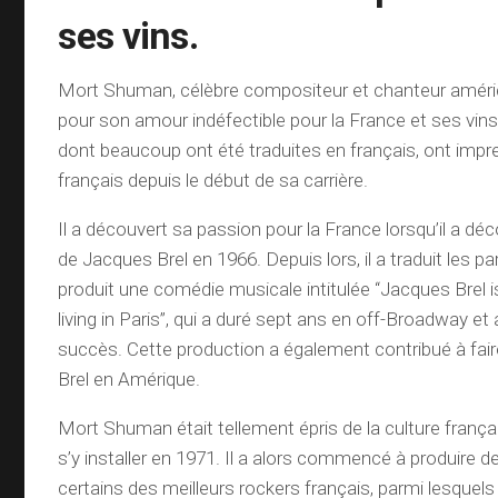
ses vins.
Mort Shuman, célèbre compositeur et chanteur améric
pour son amour indéfectible pour la France et ses vin
dont beaucoup ont été traduites en français, ont impr
français depuis le début de sa carrière.
Il a découvert sa passion pour la France lorsqu’il a d
de Jacques Brel en 1966. Depuis lors, il a traduit les pa
produit une comédie musicale intitulée “Jacques Brel is
living in Paris”, qui a duré sept ans en off-Broadway e
succès. Cette production a également contribué à fai
Brel en Amérique.
Mort Shuman était tellement épris de la culture françai
s’y installer en 1971. Il a alors commencé à produire 
certains des meilleurs rockers français, parmi lesquels