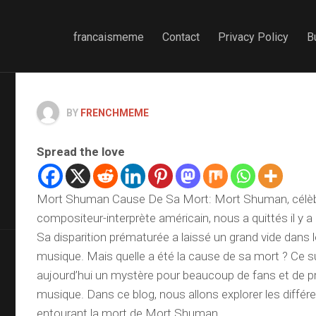
francaismeme
Contact
Privacy Policy
B
BY
FRENCHMEME
Spread the love
Mort Shuman Cause De Sa Mort: Mort Shuman, célèb
compositeur-interprète américain, nous a quittés il y a
Sa disparition prématurée a laissé un grand vide dans 
musique. Mais quelle a été la cause de sa mort ? Ce s
aujourd’hui un mystère pour beaucoup de fans et de p
musique. Dans ce blog, nous allons explorer les diffé
entourant la mort de Mort Shuman.