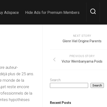
uy Adspace
Hide Ads for Premium Members
NEXT STORY
Glenn Viel Origine Parents
PREVIOUS STORY
Victor Wembanyama Poids
re auteur-
 déjà plus de 25 ans.
le monde de la
Search
Search
ujet reste encore
rofessionnels de la
rentes hypothèses
Recent Posts