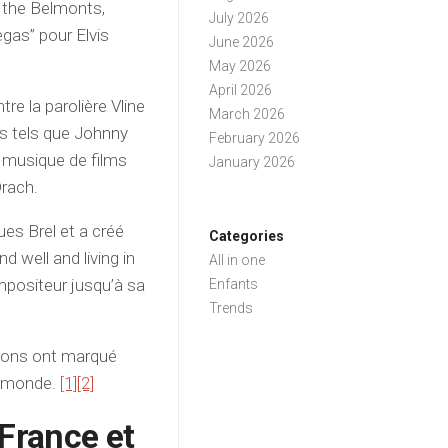
 the Belmonts,
July 2026
egas” pour Elvis
June 2026
May 2026
April 2026
re la parolière Vline
March 2026
s tels que Johnny
February 2026
a musique de films
January 2026
rach.
es Brel et a créé
Categories
d well and living in
All in one
ompositeur jusqu’à sa
Enfants
Trends
sons ont marqué
le monde.
[1]
[2]
 France et