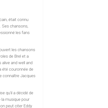
ain, était connu
s. Ses chansons,
essionné les fans
écouvert les chansons
roles de Brel et a
 alive and well and
t a été couronnée de
re connaître Jacques
se qu’il a décidé de
de la musique pour
 on peut citer Eddy