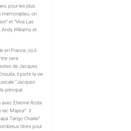
es, pour les plus
us mémorables, on
ion” et “Viva Las
n, Andy Williams et
e en France, où il
ntre sera
 textes de Jacques
suite, il porte la vie
musicale “Jacques
le principal.
n avec Etienne Roda-
 lac Majeur”. Il
Papa Tango Charlie”
ombreux titres pour