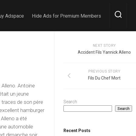
uy Adspace
Hide Ads for Premium Members
NEXT STORY
Accident Fils Yannick Alleno
PREVIOUS STORY
Fils Du Chef Mort
k Alleno. Antoine
était un jeune
es traces de son père
Search
Search
n excellent hamburger
 Alleno a été
’une automobile
Recent Posts
mort dimanche soir