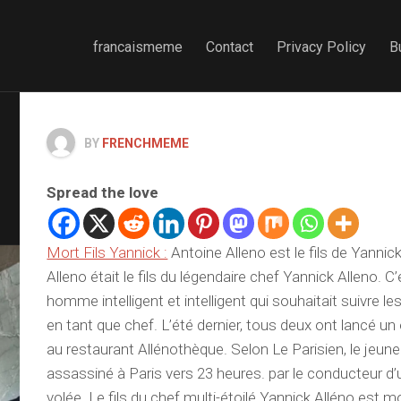
francaismeme
Contact
Privacy Policy
B
BY
FRENCHMEME
Spread the love
Mort Fils Yannick :
Antoine Alleno est le fils de Yannic
Alleno était le fils du légendaire chef Yannick Alleno. C’
homme intelligent et intelligent qui souhaitait suivre l
en tant que chef. L’été dernier, tous deux ont lancé u
au restaurant Allénothèque. Selon Le Parisien, le jeune
assassiné à Paris vers 23 heures. par le conducteur d
volée. Le fils du chef multi-étoilé Yannick Alléno est 