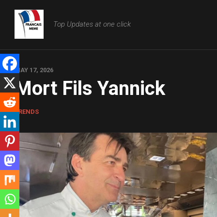
Skip
to
Top Updates at one click
content
MAY 17, 2026
Mort Fils Yannick
TRENDS