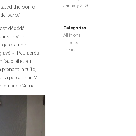
January 2026
tated-the-son-of-
 de-paris/
, est décédé
Categories
All in one
dans le VIIe
Enfants
igaro », une
Trends
gravé ». Peu après
 faux billet au
 prenant la fuite,
eur a percuté un VTC
n du site d’Alma.