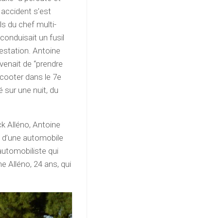
 accident s’est
ils du chef multi-
l conduisait un fusil
estation. Antoine
 venait de “prendre
 scooter dans le 7e
 sur une nuit, du
ck Alléno, Antoine
nt d’une automobile
 automobiliste qui
e Alléno, 24 ans, qui