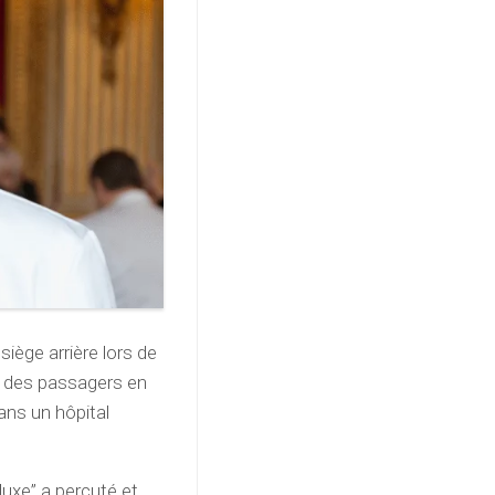
iège arrière lors de
é des passagers en
ans un hôpital
luxe” a percuté et