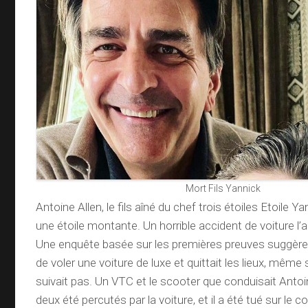
Mort Fils Yannick
Antoine Allen, le fils aîné du chef trois étoiles Etoile Y
une étoile montante. Un horrible accident de voiture l’a
Une enquête basée sur les premières preuves suggère 
de voler une voiture de luxe et quittait les lieux, même s
suivait pas. Un VTC et le scooter que conduisait Antoi
deux été percutés par la voiture, et il a été tué sur le c