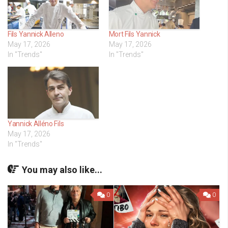
Fils Yannick Alleno
Mort Fils Yannick
May 17, 2026
May 17, 2026
In "Trends"
In "Trends"
Yannick Alléno Fils
May 17, 2026
In "Trends"
You may also like...
0
0