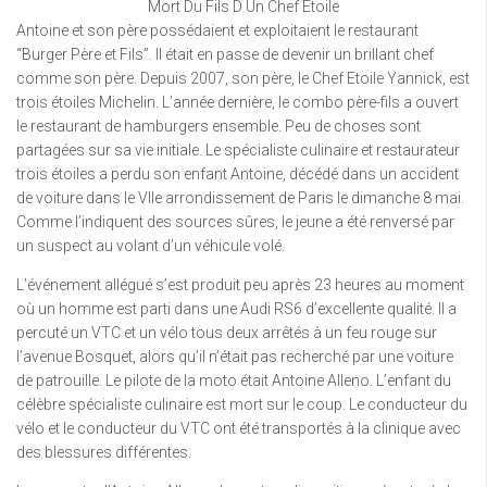
Mort Du Fils D Un Chef Etoile
Antoine et son père possédaient et exploitaient le restaurant
“Burger Père et Fils”. Il était en passe de devenir un brillant chef
comme son père. Depuis 2007, son père, le Chef Etoile Yannick, est
trois étoiles Michelin. L’année dernière, le combo père-fils a ouvert
le restaurant de hamburgers ensemble. Peu de choses sont
partagées sur sa vie initiale. Le spécialiste culinaire et restaurateur
trois étoiles a perdu son enfant Antoine, décédé dans un accident
de voiture dans le VIIe arrondissement de Paris le dimanche 8 mai.
Comme l’indiquent des sources sûres, le jeune a été renversé par
un suspect au volant d’un véhicule volé.
L’événement allégué s’est produit peu après 23 heures au moment
où un homme est parti dans une Audi RS6 d’excellente qualité. Il a
percuté un VTC et un vélo tous deux arrêtés à un feu rouge sur
l’avenue Bosquet, alors qu’il n’était pas recherché par une voiture
de patrouille. Le pilote de la moto était Antoine Alleno. L’enfant du
célèbre spécialiste culinaire est mort sur le coup. Le conducteur du
vélo et le conducteur du VTC ont été transportés à la clinique avec
des blessures différentes.