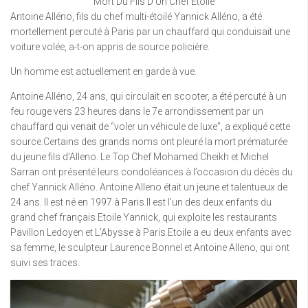
Mort Du Fils D Un Chef Etoile
Antoine Alléno, fils du chef multi-étoilé Yannick Alléno, a été
mortellement percuté à Paris par un chauffard qui conduisait une
voiture volée, a-t-on appris de source policière.
Un homme est actuellement en garde à vue.
Antoine Alléno, 24 ans, qui circulait en scooter, a été percuté à un
feu rouge vers 23 heures dans le 7e arrondissement par un
chauffard qui venait de “voler un véhicule de luxe”, a expliqué cette
source.Certains des grands noms ont pleuré la mort prématurée
du jeune fils d’Alleno. Le Top Chef Mohamed Cheikh et Michel
Sarran ont présenté leurs condoléances à l’occasion du décès du
chef Yannick Alléno. Antoine Alleno était un jeune et talentueux de
24 ans. Il est né en 1997 à Paris.Il est l’un des deux enfants du
grand chef français Etoile Yannick, qui exploite les restaurants
Pavillon Ledoyen et L’Abysse à Paris.Etoile a eu deux enfants avec
sa femme, le sculpteur Laurence Bonnel et Antoine Alleno, qui ont
suivi ses traces.