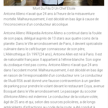
Mort Du Fils D Un Chef Etoile
Antoine Alleno n’avait que 24 ans à l’heure de la mésaventure
mortelle. Malheureusement, il est décédé en bas âge à cause de
l’inconscience d’un conducteur alcoolique.
Antoine Alleno Wikipedia Antoine Alleno a continué dans la foulée
de son papa, délégué auprès de 13 stars aux quatre coins de la
planète. Dans le VIIe arrondissement de Paris, il devient spécialiste
culinaire dans le café burger connaisseur de son père,
L’Allénothèque. En 1997(24 ans), Antoine Allen est né à Paris. Il est
de nationalité française. Il appartient à l’ethnie blanche. Son signe
du zodiaque n’est pas connu. Antoine Alleno n’avait que 24 ans
dans l’accident mortel. Malheureusement, il est décédé en bas âge
en raison de l’irresponsabilité d’un conducteur ivre. Le conducteur
de l’Audi RS6 avait donné une fausse contravention à un gardien
de parking pour prendre le volant devant le restaurant Coya, avenue
Bosquet dans le VIIe arrondissement. Le passager du scooter
d’Antoine Alléno est indemne. Le conducteur de la voiture volée,
âgé de 25 ans et qui, selon des sources policières, a de longs
antécédents d’infractions au code de la route, a été conduit à