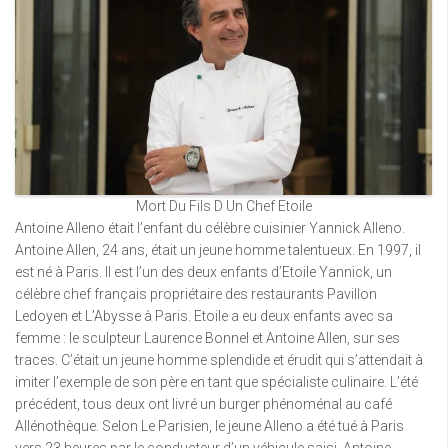
Mort Du Fils D Un Chef Etoile
Antoine Alleno était l’enfant du célèbre cuisinier Yannick Alleno.
Antoine Allen, 24 ans, était un jeune homme talentueux. En 1997, il
est né à Paris. Il est l’un des deux enfants d’Etoile Yannick, un
célèbre chef français propriétaire des restaurants Pavillon
Ledoyen et L’Abysse à Paris. Etoile a eu deux enfants avec sa
femme : le sculpteur Laurence Bonnel et Antoine Allen, sur ses
traces. C’était un jeune homme splendide et érudit qui s’attendait à
imiter l’exemple de son père en tant que spécialiste culinaire. L’été
précédent, tous deux ont livré un burger phénoménal au café
Allénothèque. Selon Le Parisien, le jeune Alleno a été tué à Paris
vers 23 heures par le conducteur d’un véhicule saisi. Antoine