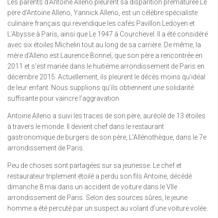
Les parents d’Antoine Alleno pleurent sa disparition prématurée Le
père d’Antoine Alleno, Yannick Alleno, est un célèbre spécialiste
culinaire français qui revendique les cafés Pavillon Ledoyen et
L’Abysse à Paris, ainsi que Le 1947 à Courchevel. Il a été considéré
avec six étoiles Michelin tout au long de sa carrière. De même, la
mère d’Alleno est Laurence Bonnel, que son père a rencontrée en
2011 et s’est mariée dans le huitième arrondissement de Paris en
décembre 2015. Actuellement, ils pleurent le décès moins qu’idéal
de leur enfant. Nous supplions qu’ils obtiennent une solidarité
suffisante pour vaincre l’aggravation.
Antoine Alleno a suivi les traces de son père, auréolé de 13 étoiles
à travers le monde. Il devient chef dans le restaurant
gastronomique de burgers de son père, L’Allénothèque, dans le 7e
arrondissement de Paris.
Peu de choses sont partagées sur sa jeunesse. Le chef et
restaurateur triplement étoilé a perdu son fils Antoine, décédé
dimanche 8 mai dans un accident de voiture dans le VIIe
arrondissement de Paris. Selon des sources sûres, le jeune
homme a été percuté par un suspect au volant d’une voiture volée.