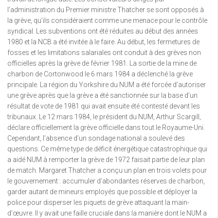
l’administration du Premier ministre Thatcher se sont opposés à
la grève, qu’ils considéraient comme une menace pour le contrôle
syndical. Les subventions ont été réduites au début des années
1980 et la NCB a été invitée à le faire. Au début, les fermetures de
fosses et les limitations salariales ont conduit à des grèves non
officielles après la grève de février 1981. La sortie de la mine de
charbon de Cortonwood le 6 mars 1984 a déclenché la grève
principale. La région du Yorkshire du NUM a été forcée d’autoriser
une grève après que la grève a été sanctionnée sur la base d’un
résultat de vote de 1981 qui avait ensuite été contesté devant les
tribunaux. Le 12 mars 1984, le président du NUM, Arthur Scargill,
déclare officiellement la grève officielle dans tout le Royaume-Uni.
Cependant, l’absence d’un sondage national a soulevé des
questions. Ce même type de déficit énergétique catastrophique qui
a aidé NUM à remporter la grève de 1972 faisait partie de leur plan
de match. Margaret Thatcher a conçu un plan en trois volets pour
le gouvernement : accumuler d’abondantes réserves de charbon,
garder autant de mineurs employés que possible et déployer la
police pour disperser les piquets de grève attaquant la main-
d’œuvre. Il y avait une faille cruciale dans la manière dont le NUM a