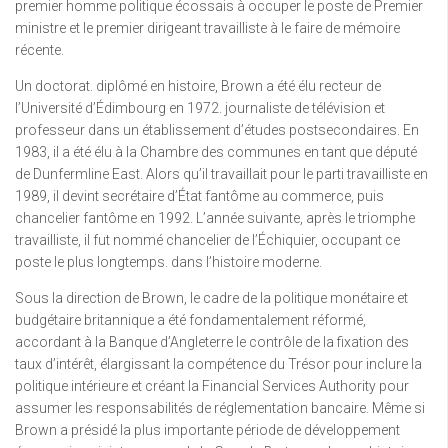
premier homme politique écossais à occuper le poste de Premier
ministre et le premier dirigeant travailliste à le faire de mémoire
récente.
Un doctorat. diplômé en histoire, Brown a été élu recteur de
l’Université d’Édimbourg en 1972. journaliste de télévision et
professeur dans un établissement d’études postsecondaires. En
1983, il a été élu à la Chambre des communes en tant que député
de Dunfermline East. Alors qu’il travaillait pour le parti travailliste en
1989, il devint secrétaire d’État fantôme au commerce, puis
chancelier fantôme en 1992. L’année suivante, après le triomphe
travailliste, il fut nommé chancelier de l’Échiquier, occupant ce
poste le plus longtemps. dans l’histoire moderne.
Sous la direction de Brown, le cadre de la politique monétaire et
budgétaire britannique a été fondamentalement réformé,
accordant à la Banque d’Angleterre le contrôle de la fixation des
taux d’intérêt, élargissant la compétence du Trésor pour inclure la
politique intérieure et créant la Financial Services Authority pour
assumer les responsabilités de réglementation bancaire. Même si
Brown a présidé la plus importante période de développement