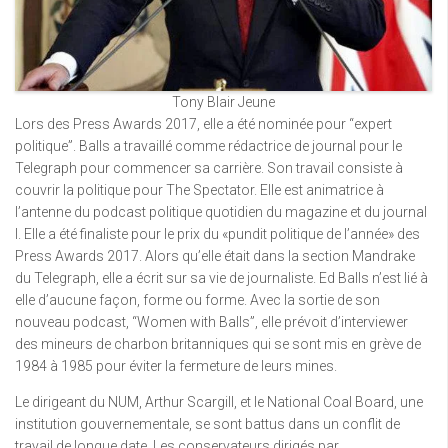
Tony Blair Jeune
Lors des Press Awards 2017, elle a été nominée pour “expert
politique”. Balls a travaillé comme rédactrice de journal pour le
Telegraph pour commencer sa carrière. Son travail consiste à
couvrir la politique pour The Spectator. Elle est animatrice à
l’antenne du podcast politique quotidien du magazine et du journal
I. Elle a été finaliste pour le prix du «pundit politique de l’année» des
Press Awards 2017. Alors qu’elle était dans la section Mandrake
du Telegraph, elle a écrit sur sa vie de journaliste. Ed Balls n’est lié à
elle d’aucune façon, forme ou forme. Avec la sortie de son
nouveau podcast, “Women with Balls”, elle prévoit d’interviewer
des mineurs de charbon britanniques qui se sont mis en grève de
1984 à 1985 pour éviter la fermeture de leurs mines.
Le dirigeant du NUM, Arthur Scargill, et le National Coal Board, une
institution gouvernementale, se sont battus dans un conflit de
travail de longue date. Les conservateurs dirigés par