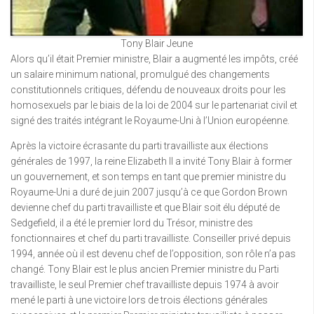
Tony Blair Jeune
Alors qu’il était Premier ministre, Blair a augmenté les impôts, créé
un salaire minimum national, promulgué des changements
constitutionnels critiques, défendu de nouveaux droits pour les
homosexuels par le biais de la loi de 2004 sur le partenariat civil et
signé des traités intégrant le Royaume-Uni à l’Union européenne.
Après la victoire écrasante du parti travailliste aux élections
générales de 1997, la reine Elizabeth II a invité Tony Blair à former
un gouvernement, et son temps en tant que premier ministre du
Royaume-Uni a duré de juin 2007 jusqu’à ce que Gordon Brown
devienne chef du parti travailliste et que Blair soit élu député de
Sedgefield, il a été le premier lord du Trésor, ministre des
fonctionnaires et chef du parti travailliste. Conseiller privé depuis
1994, année où il est devenu chef de l’opposition, son rôle n’a pas
changé. Tony Blair est le plus ancien Premier ministre du Parti
travailliste, le seul Premier chef travailliste depuis 1974 à avoir
mené le parti à une victoire lors de trois élections générales