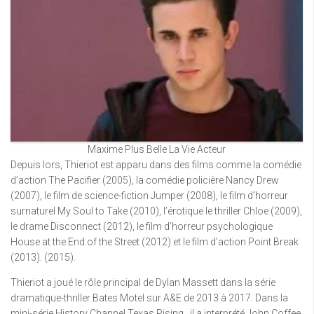
Maxime Plus Belle La Vie Acteur
Depuis lors, Thieriot est apparu dans des films comme la comédie
d’action The Pacifier (2005), la comédie policière Nancy Drew
(2007), le film de science-fiction Jumper (2008), le film d’horreur
surnaturel My Soul to Take (2010), l’érotique le thriller Chloe (2009),
le drame Disconnect (2012), le film d’horreur psychologique
House at the End of the Street (2012) et le film d’action Point Break
(2013). (2015).
Thieriot a joué le rôle principal de Dylan Massett dans la série
dramatique-thriller Bates Motel sur A&E de 2013 à 2017. Dans la
mini-série History Channel Texas Rising , il a interprété John Coffee