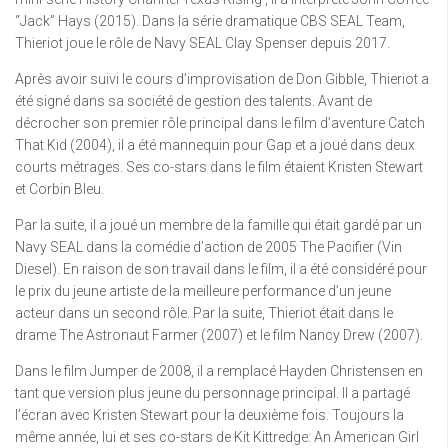
“Jack” Hays (2015). Dans la série dramatique CBS SEAL Team,
Thieriot joue le rôle de Navy SEAL Clay Spenser depuis 2017.
Après avoir suivi le cours d’improvisation de Don Gibble, Thieriot a
été signé dans sa société de gestion des talents. Avant de
décrocher son premier rôle principal dans le film d’aventure Catch
That Kid (2004), il a été mannequin pour Gap et a joué dans deux
courts métrages. Ses co-stars dans le film étaient Kristen Stewart
et Corbin Bleu.
Par la suite, il a joué un membre de la famille qui était gardé par un
Navy SEAL dans la comédie d’action de 2005 The Pacifier (Vin
Diesel). En raison de son travail dans le film, il a été considéré pour
le prix du jeune artiste de la meilleure performance d’un jeune
acteur dans un second rôle. Par la suite, Thieriot était dans le
drame The Astronaut Farmer (2007) et le film Nancy Drew (2007).
Dans le film Jumper de 2008, il a remplacé Hayden Christensen en
tant que version plus jeune du personnage principal. Il a partagé
l’écran avec Kristen Stewart pour la deuxième fois. Toujours la
même année, lui et ses co-stars de Kit Kittredge: An American Girl