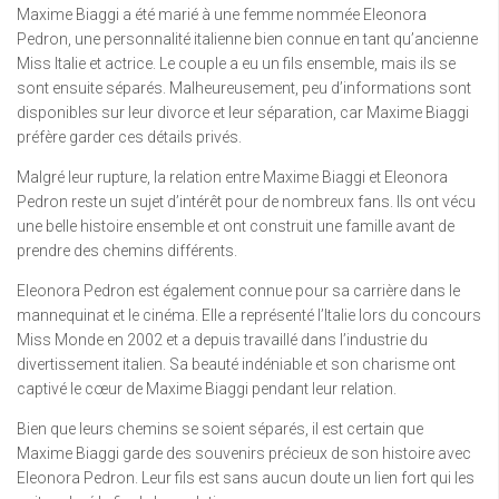
Maxime Biaggi a été marié à une femme nommée Eleonora
Pedron, une personnalité italienne bien connue en tant qu’ancienne
Miss Italie et actrice. Le couple a eu un fils ensemble, mais ils se
sont ensuite séparés. Malheureusement, peu d’informations sont
disponibles sur leur divorce et leur séparation, car Maxime Biaggi
préfère garder ces détails privés.
Malgré leur rupture, la relation entre Maxime Biaggi et Eleonora
Pedron reste un sujet d’intérêt pour de nombreux fans. Ils ont vécu
une belle histoire ensemble et ont construit une famille avant de
prendre des chemins différents.
Eleonora Pedron est également connue pour sa carrière dans le
mannequinat et le cinéma. Elle a représenté l’Italie lors du concours
Miss Monde en 2002 et a depuis travaillé dans l’industrie du
divertissement italien. Sa beauté indéniable et son charisme ont
captivé le cœur de Maxime Biaggi pendant leur relation.
Bien que leurs chemins se soient séparés, il est certain que
Maxime Biaggi garde des souvenirs précieux de son histoire avec
Eleonora Pedron. Leur fils est sans aucun doute un lien fort qui les