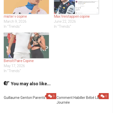
mister v copine
Max Verstappen copine
March 9, 2026
June 22, 2026
In "Trends"
In "Trends"
Benoît Paire Copine
May 17, 2026
In "Trends"
You may also like...
0
0
Guillaume Genton Parents
Comment Habiller Bébé La
Journée