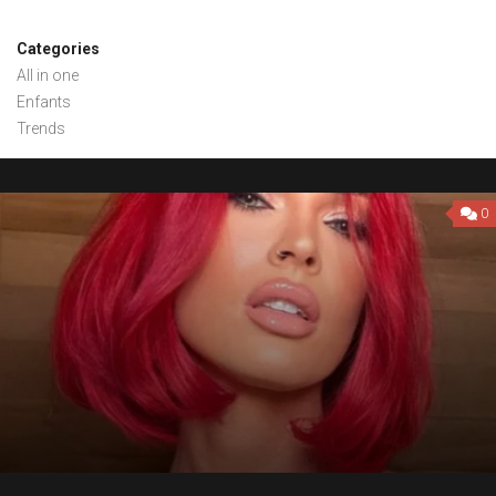
Categories
All in one
Enfants
Trends
0