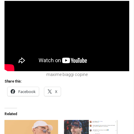
maxime biaggi copine
Share this:
Facebook
X
Related