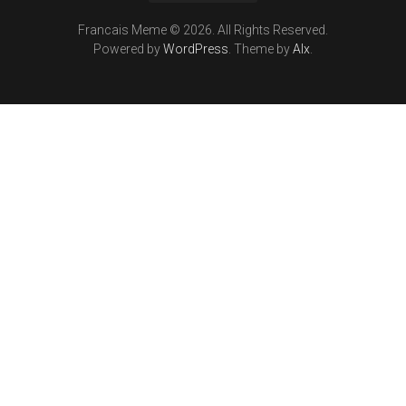
Francais Meme © 2026. All Rights Reserved.
Powered by
WordPress
. Theme by
Alx
.