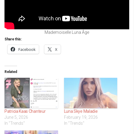
Mademoiselle Luna Âge
Share this:
Facebook
X
Related
Patricia Kaas Chanteur
Luna Skye Maladie
June 5, 2026
February 19, 2026
In "Trends"
In "Trends"