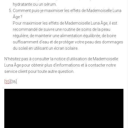
hydratante ou un sérum.
Comment puis-je maximiser les effets de Mademoiselle Luna
Âge ?
Pour maximiser les effets de Mademoiselle Luna Âge, il est
recommandé de suivre une routine de soins de la peau
régulière, de maintenir une alimentation équilibrée, de boire
suffisamment d’eau et de protéger votre peau des dommages
du soleil en utilisant un écran solaire.
N’hésitez pas à consulter la notice d’utilisation de Mademoiselle
Luna Âge pour obtenir plus d’informations et à contacter notre
service client pour toute autre question.
[35]
[36]