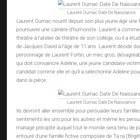
Laurent Ournac Date De Naissance
Laurent Ournac nourrit depuis son plus jeune âge une 
poursuivre une carrière d’humoriste. Laurent a commen
théâtre à l’atelier de théâtre de son collège, où il a étu
de Jacques David à l’âge de 11 ans. Laurent décide do
personnage de Laurent Fortin, un mec gros, désagréabl
qui doit convaincre Adeline, une jeune candidate-victime
candidat comme elle et qu’il a sélectionné Adeline po
dans la pièce.
Laurent Ournac Date De Naissance
Ils devront aller ensemble pour persuader leurs famill
sentiments les uns pour les autres et même les persu
mariage précipité auquel tout le monde sera tenu de pa
entouré d’une famille fictive composée de Ta ra (Brigitt