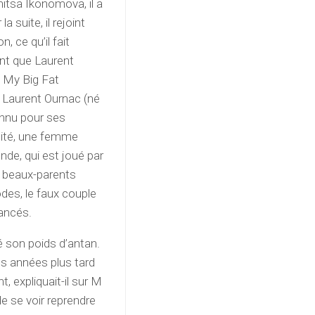
itsa Ikonomova, il a
 suite, il rejoint
, ce qu’il fait
ant que Laurent
e My Big Fat
. Laurent Ournac (né
onnu pour ses
lité, une femme
nde, qui est joué par
s beaux-parents
odes, le faux couple
iancés.
é son poids d’antan.
ues années plus tard
t, expliquait-il sur M
de se voir reprendre