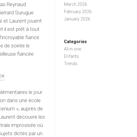
olas Reynaud
March 2026
February 2026
 Gerrard Surugue
January 2026
ne et Laurent jouent
 il est prêt à tout
 l’incroyable fiancé
Categories
 de soirée le
All in one
eilleuse fiancée
Enfants
Trends
plémentaires le jour
ion dans une école
scenium », auprès de
 Laurent découvre les
âtrale improvisée où
sujets dictés par un