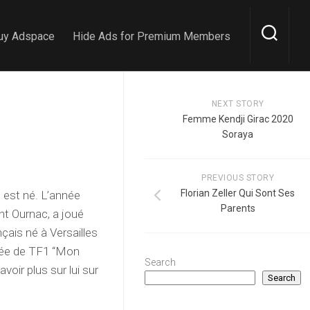
uy Adspace
Hide Ads for Premium Members
NEXT STORY
Femme Kendji Girac 2020
Soraya
PREVIOUS STORY
Florian Zeller Qui Sont Ses
il est né. L’année
Parents
nt Ournac, a joué
çais né à Versailles
visée de TF1 “Mon
Search
voir plus sur lui sur
Search