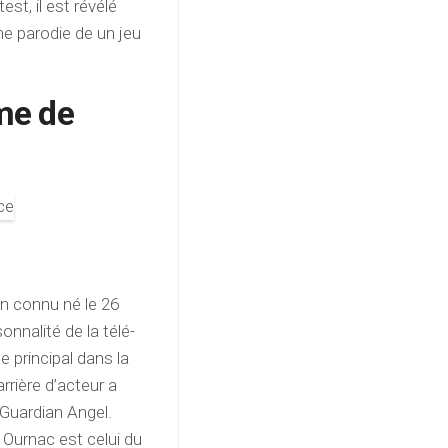
est, il est révélé
ne parodie de un jeu
me de
en connu né le 26
onnalité de la télé-
e principal dans la
rrière d’acteur a
 Guardian Angel.
 Ournac est celui du