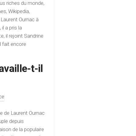
plus riches du monde,
es, Wikipedia,
e Laurent Ournac à
l a pris la
, il rejoint Sandrine
l fait encore
vaille-t-il
ge de Laurent Ournac
uple depuis
aison de la populaire