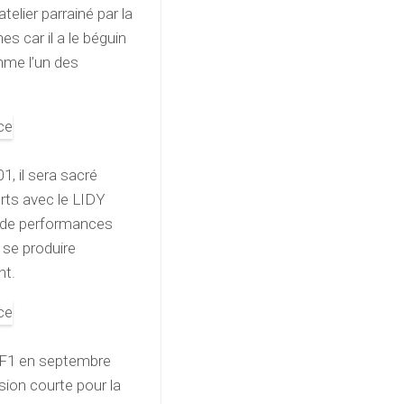
telier parrainé par la
 car il a le béguin
mme l’un des
1, il sera sacré
erts avec le LIDY
pe de performances
e se produire
nt.
 TF1 en septembre
sion courte pour la