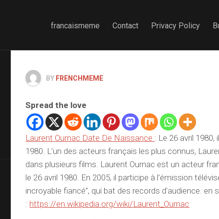
francaismeme
Contact
Privacy Policy
B
BY
FRENCHMEME
Spread the love
Laurent Ournac Date De Naissance
: Le 26 avril 1980, 
1980. L’un des acteurs français les plus connus, Laure
dans plusieurs films. Laurent Ournac est un acteur fran
le 26 avril 1980. En 2005, il participe à l’émission télé
incroyable fiancé”, qui bat des records d’audience. en sa
:
https://en.wikipedia.org/wiki/Laurent_Ournac