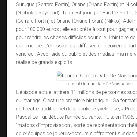
Surugue (Gerrard Fortin), Oriane (Oriane Fortin) et Nic
(Nicholas Reynaud). Ta ra est joué par Brigitte Fortin,
(Gerrard Fortin) et Oriane (Oriane Fortin) (Nikko). Adeli
pour 100 000 euros ; elle est prête à tout pour gagner, et
pour rendre les choses difficiles pour elle. L’histoire de
commence. L’émission est diffusée en deuxième partie
vendredi. Avec l’aide du public et des médias, ma merv
réalise de grands exploits.
Laurent Ournac Date De Naissance
L’épisode actuel attirera 11 millions de personnes sup
du mariage. C’est une première historique… Sa format
de théâtre traditionnel de la banlieue yvelinoise, « Pro
Pascal Le Fur, débute l’année suivante. Puis, en 1996,
“matchs d’improvisation”, sorte de représentation thé
deux équipes de joueurs-acteurs s’affrontent sur des 