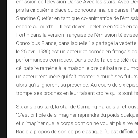
émission de télévision Danse Avec les stars. Avec Den
pris la cinquième place du concours final de danse. Par la
Sandrine Quétier en tant que co-animatrice de l’émission
encore aujourd’hui. Il est devenu célèbre en 2005 en t
Fortin dans la version française de l’émission télévisé
Obnoxious Fiance, dans laquelle il a partagé la vedette
le 26 avril 1980) est un acteur et comédien français c
performances comiques. Dans cette farce de télé-réa
célibataire ramène à la maison le pire célibataire du mo
un acteur rémunéré qui fait monter le mur à ses futur
alors qu’ils ignorent sa présence. Au cours de six épis
trompe ses proches en leur faisant croire qu’ils sont f
Six ans plus tard, la star de Camping Paradis a retrouv
“C’est difficile de s’imaginer reprendre du poids quelq
et d’imaginer que le corps dont on ne voulait plus revien
Radio à propos de son corps élastique. “C’est difficile 