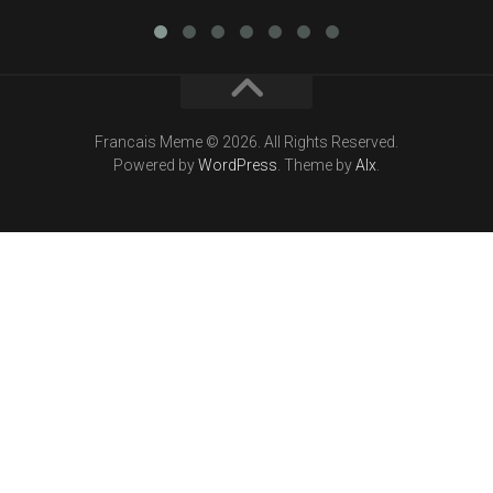
Francais Meme © 2026. All Rights Reserved.
Powered by
WordPress
. Theme by
Alx
.