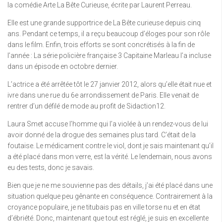
la comédie Arte La Bête Curieuse, écrite par Laurent Perreau.
Elle est une grande supportrice de La Bête curieuse depuis cinq
ans. Pendant ce temps, il a reçu beaucoup d’éloges pour son rôle
dans le film. Enfin, trois efforts se sont concrétisés à la fin de
l’année : La série policière française 3 Capitaine Marleau l’a incluse
dans un épisode en octobre dernier.
L’actrice a été arrêtée tôt le 27 janvier 2012, alors qu’elle était nue et
ivre dans une rue du 6e arrondissement de Paris. Elle venait de
rentrer d’un défilé de mode au profit de Sidaction12.
Laura Smet accuse l’homme qui l’a violée à un rendez-vous de lui
avoir donné de la drogue des semaines plus tard. C’était de la
foutaise. Le médicament contre le viol, dont je sais maintenant qu’il
a été placé dans mon verre, est la vérité. Le lendemain, nous avons
eu des tests, donc je savais.
Bien que je ne me souvienne pas des détails, j’ai été placé dans une
situation quelque peu gênante en conséquence. Contrairement à la
croyance populaire, je ne titubais pas en ville torse nu et en état
d’ébriété. Donc, maintenant que tout est réglé, je suis en excellente