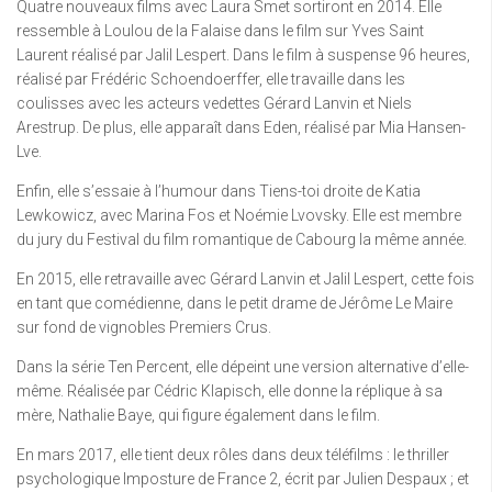
Quatre nouveaux films avec Laura Smet sortiront en 2014. Elle
ressemble à Loulou de la Falaise dans le film sur Yves Saint
Laurent réalisé par Jalil Lespert. Dans le film à suspense 96 heures,
réalisé par Frédéric Schoendoerffer, elle travaille dans les
coulisses avec les acteurs vedettes Gérard Lanvin et Niels
Arestrup. De plus, elle apparaît dans Eden, réalisé par Mia Hansen-
Lve.
Enfin, elle s’essaie à l’humour dans Tiens-toi droite de Katia
Lewkowicz, avec Marina Fos et Noémie Lvovsky. Elle est membre
du jury du Festival du film romantique de Cabourg la même année.
En 2015, elle retravaille avec Gérard Lanvin et Jalil Lespert, cette fois
en tant que comédienne, dans le petit drame de Jérôme Le Maire
sur fond de vignobles Premiers Crus.
Dans la série Ten Percent, elle dépeint une version alternative d’elle-
même. Réalisée par Cédric Klapisch, elle donne la réplique à sa
mère, Nathalie Baye, qui figure également dans le film.
En mars 2017, elle tient deux rôles dans deux téléfilms : le thriller
psychologique Imposture de France 2, écrit par Julien Despaux ; et