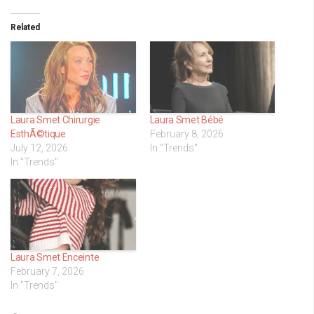
Related
Laura Smet Chirurgie
Laura Smet Bébé
EsthÃ©tique
February 8, 2026
July 12, 2026
In "Trends"
In "Trends"
Laura Smet Enceinte
February 7, 2026
In "Trends"