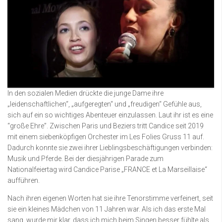
In den sozialen Medien drückte die junge Dame ihre
„leidenschaftlichen“, „aufgeregten“ und „freudigen“ Gefühle aus,
sich auf ein so wichtiges Abenteuer einzulassen. Laut ihr ist es eine
“große Ehre”. Zwischen Paris und Beziers tritt Candice seit 2019
mit einem siebenköpfigen Orchester im Les Folies Gruss 11 auf.
Dadurch konnte sie zwei ihrer Lieblingsbeschäftigungen verbinden:
Musik und Pferde. Bei der diesjährigen Parade zum
Nationalfeiertag wird Candice Parise „FRANCE et La Marseillaise“
aufführen.
Nach ihren eigenen Worten hat sie ihre Tenorstimme verfeinert, seit
sie ein kleines Mädchen von 11 Jahren war. Als ich das erste Mal
sang, wurde mir klar, dass ich mich beim Singen besser fühlte als