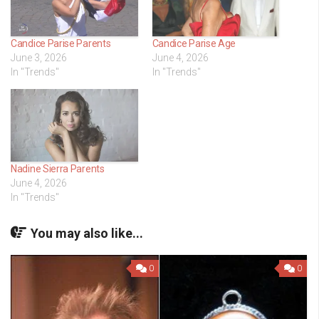
Candice Parise Parents
Candice Parise Age
June 3, 2026
June 4, 2026
In "Trends"
In "Trends"
Nadine Sierra Parents
June 4, 2026
In "Trends"
You may also like...
0
0