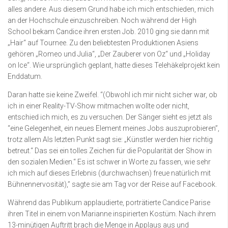
alles andere. Aus diesem Grund habe ich mich entschieden, mich
an der Hochschule einzuschreiben. Noch während der High
School bekam Candice ihren ersten Job. 2010 ging sie dann mit
„Hair“ auf Tournee. Zu den beliebtesten Produktionen Asiens
gehören „Romeo und Julia“, „Der Zauberer von Oz“ und „Holiday
on Ice“. Wie ursprünglich geplant, hatte dieses Telehäkelprojekt kein
Enddatum.
Daran hatte sie keine Zweifel. “(Obwohl ich mir nicht sicher war, ob
ich in einer Reality-TV-Show mitmachen wollte oder nicht,
entschied ich mich, es zu versuchen. Der Sänger sieht es jetzt als
“eine Gelegenheit, ein neues Element meines Jobs auszuprobieren”,
trotz allem Als letzten Punkt sagt sie: „Künstler werden hier richtig
betreut.“ Das sei ein tolles Zeichen für die Popularität der Show in
den sozialen Medien.“ Es ist schwer in Worte zu fassen, wie sehr
ich mich auf dieses Erlebnis (durchwachsen) freue natürlich mit
Bühnennervosität),” sagte sie am Tag vor der Reise auf Facebook.
Während das Publikum applaudierte, porträtierte Candice Parise
ihren Titel in einem von Marianne inspirierten Kostüm. Nach ihrem
13-minütigen Auftritt brach die Menge in Applaus aus und