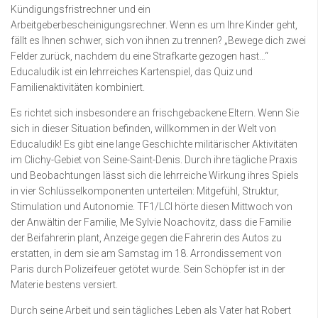
Kündigungsfristrechner und ein
Arbeitgeberbescheinigungsrechner. Wenn es um Ihre Kinder geht,
fällt es Ihnen schwer, sich von ihnen zu trennen? „Bewege dich zwei
Felder zurück, nachdem du eine Strafkarte gezogen hast…“
Educaludik ist ein lehrreiches Kartenspiel, das Quiz und
Familienaktivitäten kombiniert.
Es richtet sich insbesondere an frischgebackene Eltern. Wenn Sie
sich in dieser Situation befinden, willkommen in der Welt von
Educaludik! Es gibt eine lange Geschichte militärischer Aktivitäten
im Clichy-Gebiet von Seine-Saint-Denis. Durch ihre tägliche Praxis
und Beobachtungen lässt sich die lehrreiche Wirkung ihres Spiels
in vier Schlüsselkomponenten unterteilen: Mitgefühl, Struktur,
Stimulation und Autonomie. TF1/LCI hörte diesen Mittwoch von
der Anwältin der Familie, Me Sylvie Noachovitz, dass die Familie
der Beifahrerin plant, Anzeige gegen die Fahrerin des Autos zu
erstatten, in dem sie am Samstag im 18. Arrondissement von
Paris durch Polizeifeuer getötet wurde. Sein Schöpfer ist in der
Materie bestens versiert.
Durch seine Arbeit und sein tägliches Leben als Vater hat Robert