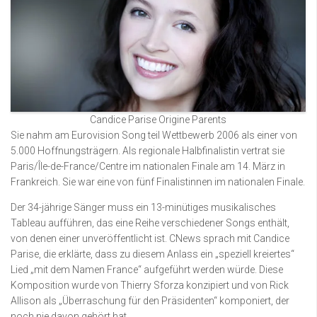
Candice Parise Origine Parents
Sie nahm am Eurovision Song teil Wettbewerb 2006 als einer von
5.000 Hoffnungsträgern. Als regionale Halbfinalistin vertrat sie
Paris/Île-de-France/Centre im nationalen Finale am 14. März in
Frankreich. Sie war eine von fünf Finalistinnen im nationalen Finale.
Der 34-jährige Sänger muss ein 13-minütiges musikalisches
Tableau aufführen, das eine Reihe verschiedener Songs enthält,
von denen einer unveröffentlicht ist. CNews sprach mit Candice
Parise, die erklärte, dass zu diesem Anlass ein „speziell kreiertes“
Lied „mit dem Namen France“ aufgeführt werden würde. Diese
Komposition wurde von Thierry Sforza konzipiert und von Rick
Allison als „Überraschung für den Präsidenten“ komponiert, der
noch nie davon gehört hat.