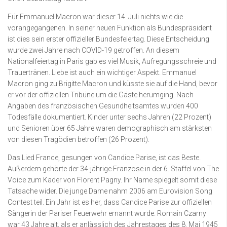
Für Emmanuel Macron war dieser 14. Juli nichts wie die
vorangegangenen. In seiner neuen Funktion als Bundespräsident
ist dies sein erster offizieller Bundesfeiertag. Diese Entscheidung
wurde zwei Jahre nach COVID-19 getroffen. An diesem
Nationalfeiertag in Paris gab es viel Musik, Aufregungsschreie und
Trauertränen. Liebe ist auch ein wichtiger Aspekt. Emmanuel
Macron ging zu Brigitte Macron und küsste sie auf die Hand, bevor
er vor der offiziellen Tribüne um die Gäste herumging. Nach
Angaben des französischen Gesundheitsamtes wurden 400
Todesfälle dokumentiert. Kinder unter sechs Jahren (22 Prozent)
und Senioren über 65 Jahre waren demographisch am stärksten
von diesen Tragödien betroffen (26 Prozent).
Das Lied France, gesungen von Candice Parise, ist das Beste.
Außerdem gehörte der 34-jährige Franzose in der 6. Staffel von The
Voice zum Kader von Florent Pagny. Ihr Name spiegelt somit diese
Tatsache wider. Die junge Dame nahm 2006 am Eurovision Song
Contest teil. Ein Jahr ist es her, dass Candice Parise zur offiziellen
Sängerin der Pariser Feuerwehr ernannt wurde. Romain Czarny
war 43 Jahre alt, als er anlässlich des Jahrestages des 8. Mai 1945