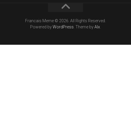
Francais Meme © 2026. All Rights Reserved.
Powered by
WordPress
. Theme by
Alx
.