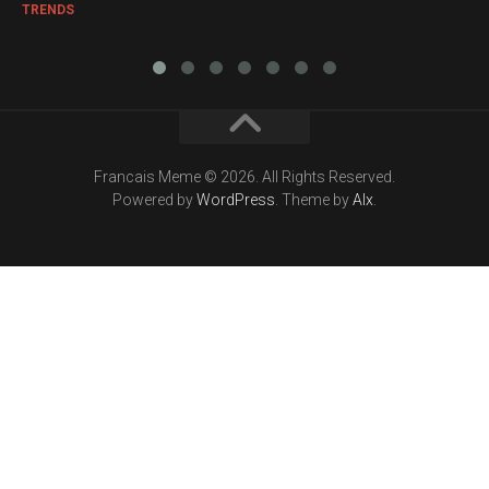
TRENDS
Francais Meme © 2026. All Rights Reserved.
Powered by
WordPress
. Theme by
Alx
.