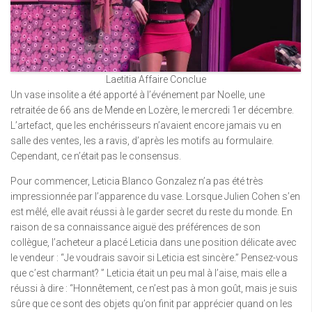
Laetitia Affaire Conclue
Un vase insolite a été apporté à l’événement par Noelle, une
retraitée de 66 ans de Mende en Lozère, le mercredi 1er décembre.
L’artefact, que les enchérisseurs n’avaient encore jamais vu en
salle des ventes, les a ravis, d’après les motifs au formulaire.
Cependant, ce n’était pas le consensus.
Pour commencer, Leticia Blanco Gonzalez n’a pas été très
impressionnée par l’apparence du vase. Lorsque Julien Cohen s’en
est mêlé, elle avait réussi à le garder secret du reste du monde. En
raison de sa connaissance aiguë des préférences de son
collègue, l’acheteur a placé Leticia dans une position délicate avec
le vendeur : “Je voudrais savoir si Leticia est sincère.” Pensez-vous
que c’est charmant? ” Leticia était un peu mal à l’aise, mais elle a
réussi à dire : “Honnêtement, ce n’est pas à mon goût, mais je suis
sûre que ce sont des objets qu’on finit par apprécier quand on les