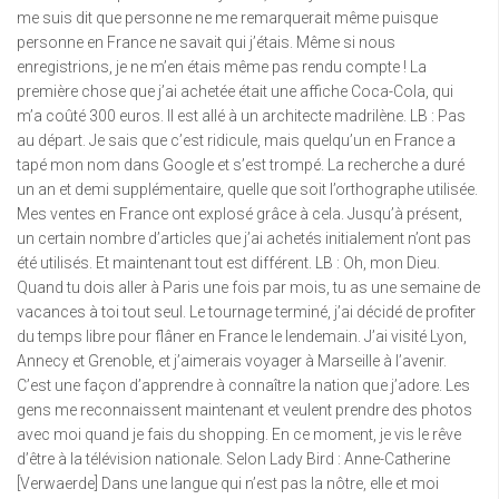
me suis dit que personne ne me remarquerait même puisque
personne en France ne savait qui j’étais. Même si nous
enregistrions, je ne m’en étais même pas rendu compte ! La
première chose que j’ai achetée était une affiche Coca-Cola, qui
m’a coûté 300 euros. Il est allé à un architecte madrilène. LB : Pas
au départ. Je sais que c’est ridicule, mais quelqu’un en France a
tapé mon nom dans Google et s’est trompé. La recherche a duré
un an et demi supplémentaire, quelle que soit l’orthographe utilisée.
Mes ventes en France ont explosé grâce à cela. Jusqu’à présent,
un certain nombre d’articles que j’ai achetés initialement n’ont pas
été utilisés. Et maintenant tout est différent. LB : Oh, mon Dieu.
Quand tu dois aller à Paris une fois par mois, tu as une semaine de
vacances à toi tout seul. Le tournage terminé, j’ai décidé de profiter
du temps libre pour flâner en France le lendemain. J’ai visité Lyon,
Annecy et Grenoble, et j’aimerais voyager à Marseille à l’avenir.
C’est une façon d’apprendre à connaître la nation que j’adore. Les
gens me reconnaissent maintenant et veulent prendre des photos
avec moi quand je fais du shopping. En ce moment, je vis le rêve
d’être à la télévision nationale. Selon Lady Bird : Anne-Catherine
[Verwaerde] Dans une langue qui n’est pas la nôtre, elle et moi