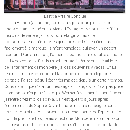
Laetitia Affaire Conclue
Leticia Blanco (à gauche) : Je ne sais pas pourquoi ils m’ont
choisie, étant donné que je viens d’Espagne. Ils voulaient offrir un
peu plus de variété, je crois, pour élargir la base de
consommateurs afin que les gens puissent s’identifier plus
facilement à la marque. Ils m’ont remplacé, qui avait un accent
rebutant. D’un autre côté, l’accent espagnol a une qualité onirique.
Le 14 novembre 2017, ils m’ont contacté. Parce que c’était le jour
de l’enterrement de mon père, j’ai des souvenirs vivaces. En lui
tenant la main et en écoutant la sonnerie de mon téléphone
portable, j’ai réalisé qu’il était très malade depuis un certain temps.
Considérant que c’était un message en français, je n’y ai pas prêté
attention. Je n’ai pas réalisé que Warner l’avait signé jusqu’à ce que
je rentre chez moi ce soir-là. Ce n’est que trois jours après
l’enterrement de Sophie Davant que je me suis renseigné sur la
gravité de la situation. Lorsque j’ai entendu parler de l’opportunité
pour la première fois, j’étais sceptique. Mon père me vint à l’esprit
et je résolus de tenter le coup si cela s’était produit ce jour-là. Je