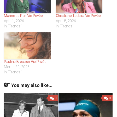
Marine Le Pen Vie Privée
Christiane Taubira Vie Privée
April 1, 2026
April 8, 2026
In "Trends"
In "Trends"
Pauline Bression Vie Privée
March 30, 2026
In "Trends"
You may also like...
0
0