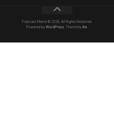
Francais Meme © 2026. All Rights Reserved.
Powered by
WordPress
. Theme by
Alx
.