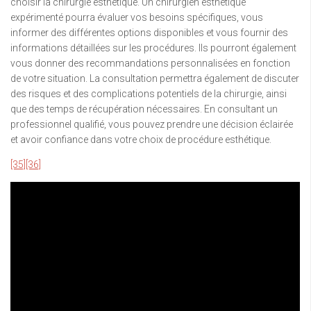
choisir la chirurgie esthétique. Un chirurgien esthétique
expérimenté pourra évaluer vos besoins spécifiques, vous
informer des différentes options disponibles et vous fournir des
informations détaillées sur les procédures. Ils pourront également
vous donner des recommandations personnalisées en fonction
de votre situation. La consultation permettra également de discuter
des risques et des complications potentiels de la chirurgie, ainsi
que des temps de récupération nécessaires. En consultant un
professionnel qualifié, vous pouvez prendre une décision éclairée
et avoir confiance dans votre choix de procédure esthétique.
[35]
[36]