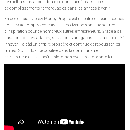
permettra sans aucun doute de continuer à réaliser des
accomplissements remarquables dans les années à venir.
En conclusion, Jessy Money Drogue est un entrepreneur à succès
dont les accomplissements et la motivation sont une source
d’inspiration pour de nombreux autres entrepreneurs. Grâce à sa
passion pour les affaires, sa vision avant-gardiste et sa capacité à
innover, il a bâti un empire prospère et continue de repousser les
limites. Son influence positive dans la communauté
entrepreneuriale est indéniable, et son avenir reste prometteur.