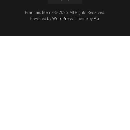
Francais Meme © 2026. All Rights Reserved.
Powered by
WordPress
. Theme by
Alx
.